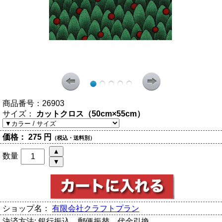
商品番号：
26903
サイズ：
カットクロス（50cm×55cm）
価格：
275 円
（税込・送料別）
数量
ショップ名：
有限会社クラフトプラン
決済方法:
銀行振込、郵便振替、代金引換