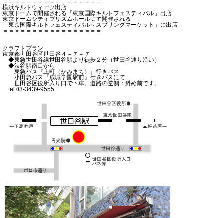
＝＝＝＝＝＝＝＝＝＝＝＝＝＝＝＝＝
横浜キルトウィーク出店
東京ドームで開催される「東京国際キルトフェスティバル」出店
東京ドームシティプリズムホールにて開催される
「東京国際キルトフェスティバル～スプリングマーケット」に出店
＝＝＝＝＝＝＝＝＝＝＝＝＝＝＝＝＝
クラフトプラン
東京都世田谷区世田谷４－７－７
◆東急世田谷線世田谷駅より徒歩２分（世田谷通り沿い）
◆渋谷駅南口から
東急バス『上町（かみまち）』行きバス
小田急バス『成城学園駅前』行きバスにて
世田谷区役所入り口で下車。道路の逆側：斜め前です。
tel:03-3439-9555