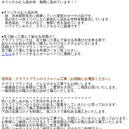
オリジナルむら染め布 無限に染めています！！
●オリジナルむら染め布
故 河本昭郎先生に師事していた渡部がオーナの店です。
色が出たり色うつりしない新色むら染めを常時多数販売しています。
多色染め、一点ものなど、無限に色を染めています。
ハワイアンキルト、ステンドキルトに最適です！
●見て触って選んで返せる布選び！
クラフトプランでは、見て触って選んで返せる布選びが出来る形で、
あなたのお好みの布をご購入いただけるシステムがございます。
詳細はクラフトプラン：ホームページ内
見て触って選んで返せる布選び！をご覧ください。
こちら
をクリックするとホームページに遷移します。
世田谷：クラフトプランのリフォーム工事（お気軽にお電話ください）
クラフトプランでは、どんな小さな工事でもお伺いします。
一級建築士がお客様のご意見・ご要望を大切に、ご相談お受けいたします。
一級技能士の職人が真心込めて施工いたします。
＝＝＝＝＝＝＝＝＝＝＝＝＝＝＝＝＝＝＝＝＝＝＝＝＝＝
笑いと悲しみがあって生活が生まれます。
クラフトプランはうるおいのあるご提案をしていきたいと思っております。
大手施工会社にて施工実績多数のクラフトプランが、
下請け流通コストを削減し、低コストで責任ある施工をいたします。
クラフトプランはどんな小さな工事でも、大切にしていきたいと思っております
お客様にご納得いただけるよう一級技能士の職人が真心込めて施工いたします。
また、一級建築士がお客様のご意見ご要望を
大切にコーディネイトのご相談もお受けしますのでご利用下さい。