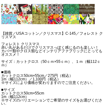
【雑貨／USAコットン／クリスマス】C-145／フォレスト ク
リスマス
フォレスト クリスマス
赤い丸があるだけでクリスマスっぽく感じるのも楽しい！
カバー類やクロス類などインテリアファブリックにとっても
オススメ！
サイズ：カットクロス（50ｃｍ×55ｃｍ）、１ｍ（幅112ｃ
ｍ）
■価格
カットクロス50cm×55cm／275円（税込）
1m（幅112cm）／1,100円（税込）
※サイズにより価格が変わりますのでご注意ください。
■サイズ
カットクロス50cm×55cm
1m（幅112cm）
※サイズのバリエーションでご希望のサイズをお選びくださ
い。