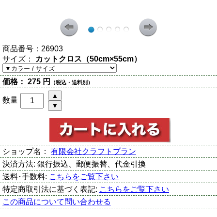
商品番号：
26903
サイズ：
カットクロス（50cm×55cm）
価格：
275 円
（税込・送料別）
数量
ショップ名：
有限会社クラフトプラン
決済方法:
銀行振込、郵便振替、代金引換
送料･手数料:
こちらをご覧下さい
特定商取引法に基づく表記:
こちらをご覧下さい
この商品について問い合わせる