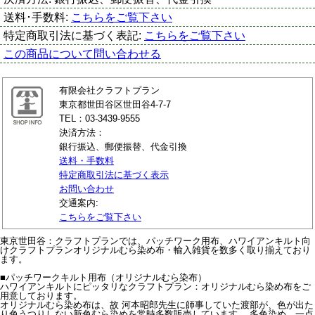
送料･手数料:
こちらをご覧下さい
特定商取引法に基づく表記:
こちらをご覧下さい
この商品について問い合わせる
有限会社クラフトプラン
東京都世田谷区世田谷4-7-7
TEL：03-3439-9555
決済方法：
銀行振込、郵便振替、代金引換
送料・手数料
特定商取引法に基づく表示
お問い合わせ
交通案内:
こちらをご覧下さい
東京世田谷：クラフトプランでは、パッチワーク用布、ハワイアンキルト向
けクラフトプランオリジナルむら染め布・輸入雑貨を数多く取り揃えており
ます。
■パッチワークキルト用布（オリジナルむら染布）
ハワイアンキルトにピッタリなクラフトプラン：オリジナルむら染め布をご
用意しております。
オリジナルむら染め布は、故 河本昭郎先生に師事していた渡部が、色が出た
り色うつりしない新色むら染めを常時多数販売しています。 多色染め、一点