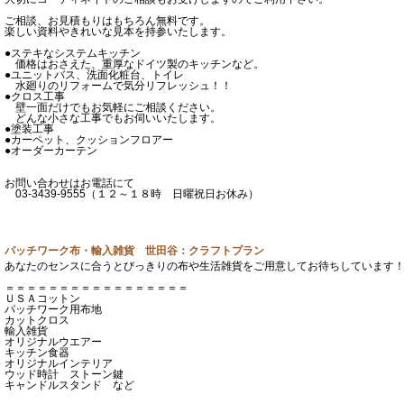
ご相談、お見積もりはもちろん無料です。
楽しい資料やきれいな見本を持参いたします。
●ステキなシステムキッチン
価格はおさえた、重厚なドイツ製のキッチンなど。
●ユニットバス、洗面化粧台、トイレ
水廻りのリフォームで気分リフレッシュ！！
●クロス工事
壁一面だけでもお気軽にご相談ください。
どんな小さな工事でもお伺いいたします。
●塗装工事
●カーペット、クッションフロアー
●オーダーカーテン
お問い合わせはお電話にて
03-3439-9555（１２～１８時 日曜祝日お休み）
パッチワーク布・輸入雑貨 世田谷：クラフトプラン
あなたのセンスに合うとびっきりの布や生活雑貨をご用意してお待ちしています
＝＝＝＝＝＝＝＝＝＝＝＝＝＝＝＝＝
ＵＳＡコットン
パッチワーク用布地
カットクロス
輸入雑貨
オリジナルウエアー
キッチン食器
オリジナルインテリア
ウッド時計 ストーン鍵
キャンドルスタンド など