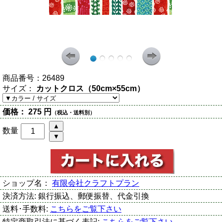
商品番号：
26489
サイズ：
カットクロス（50cm×55cm）
価格：
275 円
（税込・送料別）
数量
ショップ名：
有限会社クラフトプラン
決済方法:
銀行振込、郵便振替、代金引換
送料･手数料:
こちらをご覧下さい
特定商取引法に基づく表記:
こちらをご覧下さい