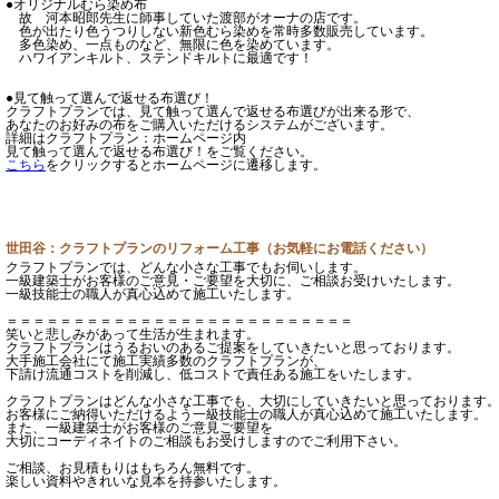
●オリジナルむら染め布
故 河本昭郎先生に師事していた渡部がオーナの店です。
色が出たり色うつりしない新色むら染めを常時多数販売しています。
多色染め、一点ものなど、無限に色を染めています。
ハワイアンキルト、ステンドキルトに最適です！
●見て触って選んで返せる布選び！
クラフトプランでは、見て触って選んで返せる布選びが出来る形で、
あなたのお好みの布をご購入いただけるシステムがございます。
詳細はクラフトプラン：ホームページ内
見て触って選んで返せる布選び！をご覧ください。
こちら
をクリックするとホームページに遷移します。
世田谷：クラフトプランのリフォーム工事（お気軽にお電話ください）
クラフトプランでは、どんな小さな工事でもお伺いします。
一級建築士がお客様のご意見・ご要望を大切に、ご相談お受けいたします。
一級技能士の職人が真心込めて施工いたします。
＝＝＝＝＝＝＝＝＝＝＝＝＝＝＝＝＝＝＝＝＝＝＝＝＝＝
笑いと悲しみがあって生活が生まれます。
クラフトプランはうるおいのあるご提案をしていきたいと思っております。
大手施工会社にて施工実績多数のクラフトプランが、
下請け流通コストを削減し、低コストで責任ある施工をいたします。
クラフトプランはどんな小さな工事でも、大切にしていきたいと思っております
お客様にご納得いただけるよう一級技能士の職人が真心込めて施工いたします。
また、一級建築士がお客様のご意見ご要望を
大切にコーディネイトのご相談もお受けしますのでご利用下さい。
ご相談、お見積もりはもちろん無料です。
楽しい資料やきれいな見本を持参いたします。