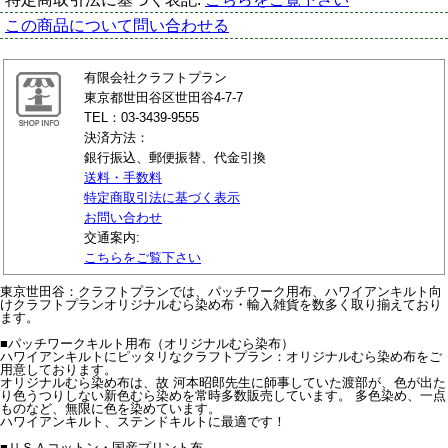
この商品について問い合わせる
有限会社クラフトプラン
東京都世田谷区世田谷4-7-7
TEL：03-3439-9555
決済方法：
銀行振込、郵便振替、代金引換
送料・手数料
特定商取引法に基づく表示
お問い合わせ
交通案内:
こちらをご覧下さい
東京世田谷：クラフトプランでは、パッチワーク用布、ハワイアンキルト向
けクラフトプランオリジナルむら染め布・輸入雑貨を数多く取り揃えており
ます。
■パッチワークキルト用布（オリジナルむら染布）
ハワイアンキルトにピッタリなクラフトプラン：オリジナルむら染め布をご
用意しております。
オリジナルむら染め布は、故 河本昭郎先生に師事していた渡部が、色が出た
り色うつりしない新色むら染めを常時多数販売しています。 多色染め、一点
ものなど、無限に色を染めています。
ハワイアンキルト、ステンドキルトに最適です！
■ＵＳＡコットン・国産プリント布