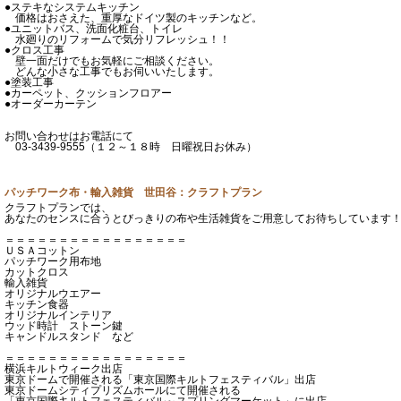
●ステキなシステムキッチン
価格はおさえた、重厚なドイツ製のキッチンなど。
●ユニットバス、洗面化粧台、トイレ
水廻りのリフォームで気分リフレッシュ！！
●クロス工事
壁一面だけでもお気軽にご相談ください。
どんな小さな工事でもお伺いいたします。
●塗装工事
●カーペット、クッションフロアー
●オーダーカーテン
お問い合わせはお電話にて
03-3439-9555（１２～１８時 日曜祝日お休み）
パッチワーク布・輸入雑貨 世田谷：クラフトプラン
クラフトプランでは、
あなたのセンスに合うとびっきりの布や生活雑貨をご用意してお待ちしています
＝＝＝＝＝＝＝＝＝＝＝＝＝＝＝＝＝
ＵＳＡコットン
パッチワーク用布地
カットクロス
輸入雑貨
オリジナルウエアー
キッチン食器
オリジナルインテリア
ウッド時計 ストーン鍵
キャンドルスタンド など
＝＝＝＝＝＝＝＝＝＝＝＝＝＝＝＝＝
横浜キルトウィーク出店
東京ドームで開催される「東京国際キルトフェスティバル」出店
東京ドームシティプリズムホールにて開催される
「東京国際キルトフェスティバル～スプリングマーケット」に出店