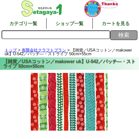
カテゴリ一覧
ショップ一覧
カートを見る
トップ
>
有限会社クラフトプラン
> 【雑貨／USAコットン／makower
uk】U-542／パッチ―・ストライプ 50cm×55cm