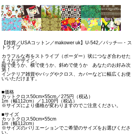
【雑貨／USAコットン／makower uk】U-542／パッチ―・ス
トライプ
カラフルな布をストライブ（ボーダー）状につなぎ合わせた
ようなデザイン。
縦で使うか、横で使うか、斜めで使うか あなたのお好み次
第！
インテリア雑貨やバッグやクロス、カバーなどに幅広くお使
いいただけます。
■価格
カットクロス50cm×55cm／275円（税込）
1m（幅112cm）／1,100円（税込）
※サイズにより価格が変わりますのでご注意ください。
■サイズ
カットクロス50cm×55cm
1m（幅112cm）
※サイズのバリエーションでご希望のサイズをお選びくださ
い。