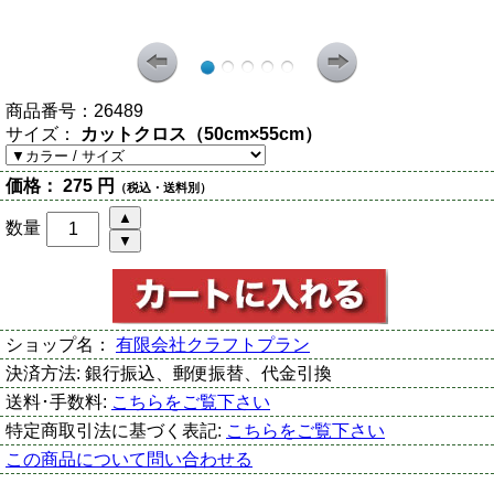
商品番号：
26489
サイズ：
カットクロス（50cm×55cm）
価格：
275 円
（税込・送料別）
数量
ショップ名：
有限会社クラフトプラン
決済方法:
銀行振込、郵便振替、代金引換
送料･手数料:
こちらをご覧下さい
特定商取引法に基づく表記:
こちらをご覧下さい
この商品について問い合わせる