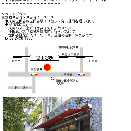
＝＝＝＝＝＝＝＝＝＝＝＝＝＝＝＝＝
クラフトプラン
東京都世田谷区世田谷４－７－７
◆東急世田谷線世田谷駅より徒歩２分（世田谷通り沿い）
◆渋谷駅南口から
東急バス『上町（かみまち）』行きバス
小田急バス『成城学園駅前』行きバスにて
世田谷区役所入り口で下車。道路の逆側：斜め前です。
tel:03-3439-9555