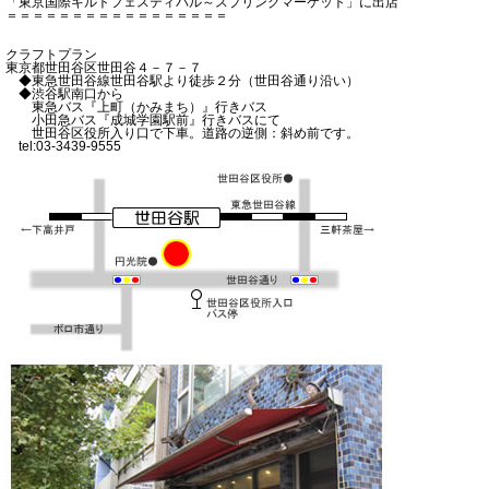
「東京国際キルトフェスティバル～スプリングマーケット」に出店
＝＝＝＝＝＝＝＝＝＝＝＝＝＝＝＝＝
クラフトプラン
東京都世田谷区世田谷４－７－７
◆東急世田谷線世田谷駅より徒歩２分（世田谷通り沿い）
◆渋谷駅南口から
東急バス『上町（かみまち）』行きバス
小田急バス『成城学園駅前』行きバスにて
世田谷区役所入り口で下車。道路の逆側：斜め前です。
tel:03-3439-9555