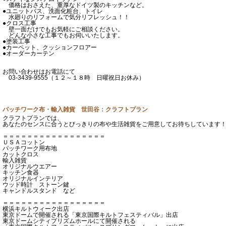
価格はおさえた、重厚なドイツ製のキッチンなど。
●ユニットバス、洗面化粧台、トイレ
水廻りのリフォームで気分リフレッシュ！！
●クロス工事
壁一面だけでもお気軽にご相談ください。
どんな小さな工事でもお伺いいたします。
●塗装工事
●カーペット、クッションフロアー
●オーダーカーテン
お問い合わせはお電話にて
03-3439-9555（１２～１８時 日曜祝日お休み）
パッチワーク布・輸入雑貨 世田谷：クラフトプラン
クラフトプランでは、
あなたのセンスに合うとびっきりの布や生活雑貨をご用意してお待ちしています
＝＝＝＝＝＝＝＝＝＝＝＝＝＝＝＝＝
ＵＳＡコットン
パッチワーク用布地
カットクロス
輸入雑貨
オリジナルウエアー
キッチン食器
オリジナルインテリア
ウッド時計 ストーン鍵
キャンドルスタンド など
＝＝＝＝＝＝＝＝＝＝＝＝＝＝＝＝＝
横浜キルトウィーク出店
東京ドームで開催される「東京国際キルトフェスティバル」出店
東京ドームシティプリズムホールにて開催される