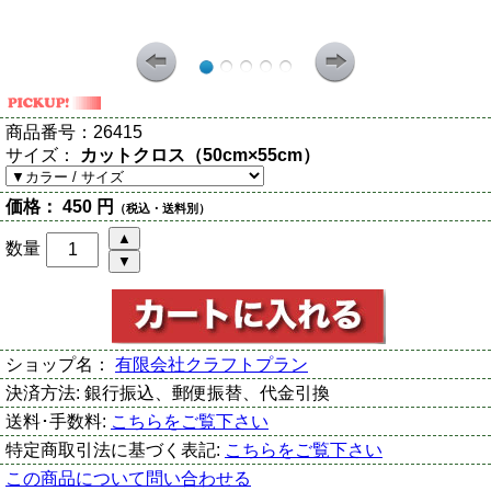
商品番号：
26415
サイズ：
カットクロス（50cm×55cm）
価格：
450 円
（税込・送料別）
数量
ショップ名：
有限会社クラフトプラン
決済方法:
銀行振込、郵便振替、代金引換
送料･手数料:
こちらをご覧下さい
特定商取引法に基づく表記:
こちらをご覧下さい
この商品について問い合わせる