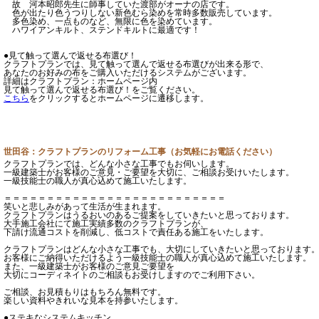
故 河本昭郎先生に師事していた渡部がオーナの店です。
色が出たり色うつりしない新色むら染めを常時多数販売しています。
多色染め、一点ものなど、無限に色を染めています。
ハワイアンキルト、ステンドキルトに最適です！
●見て触って選んで返せる布選び！
クラフトプランでは、見て触って選んで返せる布選びが出来る形で、
あなたのお好みの布をご購入いただけるシステムがございます。
詳細はクラフトプラン：ホームページ内
見て触って選んで返せる布選び！をご覧ください。
こちら
をクリックするとホームページに遷移します。
世田谷：クラフトプランのリフォーム工事（お気軽にお電話ください）
クラフトプランでは、どんな小さな工事でもお伺いします。
一級建築士がお客様のご意見・ご要望を大切に、ご相談お受けいたします。
一級技能士の職人が真心込めて施工いたします。
＝＝＝＝＝＝＝＝＝＝＝＝＝＝＝＝＝＝＝＝＝＝＝＝＝＝
笑いと悲しみがあって生活が生まれます。
クラフトプランはうるおいのあるご提案をしていきたいと思っております。
大手施工会社にて施工実績多数のクラフトプランが、
下請け流通コストを削減し、低コストで責任ある施工をいたします。
クラフトプランはどんな小さな工事でも、大切にしていきたいと思っております
お客様にご納得いただけるよう一級技能士の職人が真心込めて施工いたします。
また、一級建築士がお客様のご意見ご要望を
大切にコーディネイトのご相談もお受けしますのでご利用下さい。
ご相談、お見積もりはもちろん無料です。
楽しい資料やきれいな見本を持参いたします。
●ステキなシステムキッチン