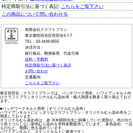
特定商取引法に基づく表記:
こちらをご覧下さい
この商品について問い合わせる
有限会社クラフトプラン
東京都世田谷区世田谷4-7-7
TEL：03-3439-9555
決済方法：
銀行振込、郵便振替、代金引換
送料・手数料
特定商取引法に基づく表示
お問い合わせ
交通案内:
こちらをご覧下さい
東京世田谷：クラフトプランでは、パッチワーク用布、ハワイアンキルト向
けクラフトプランオリジナルむら染め布・輸入雑貨を数多く取り揃えており
ます。
■パッチワークキルト用布（オリジナルむら染布）
ハワイアンキルトにピッタリなクラフトプラン：オリジナルむら染め布をご
用意しております。
オリジナルむら染め布は、故 河本昭郎先生に師事していた渡部が、色が出た
り色うつりしない新色むら染めを常時多数販売しています。 多色染め、一点
ものなど、無限に色を染めています。
ハワイアンキルト、ステンドキルトに最適です！