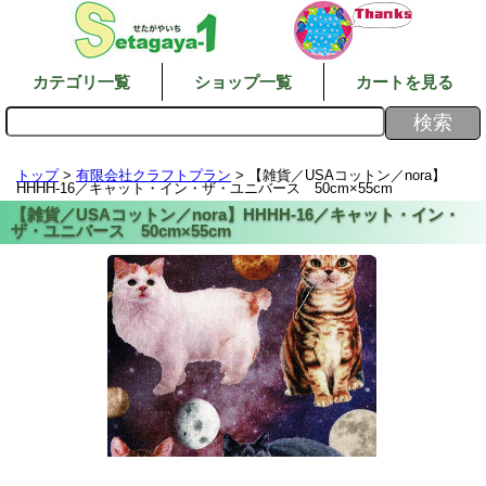
カテゴリ一覧
ショップ一覧
カートを見る
トップ
>
有限会社クラフトプラン
> 【雑貨／USAコットン／nora】
HHHH-16／キャット・イン・ザ・ユニバース 50cm×55cm