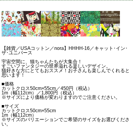
【雑貨／USAコットン／nora】HHHH-16／キャット･イン･
ザ･ユニバース
宇宙空間に、猫ちゃんたちが大集合！
すごいファンタジーの世界溢れる楽しいデザイン。
猫好きな方にとてもおススメ！お子さんも楽しんでくれると
思います！
■価格
カットクロス50cm×55cm／450円（税込）
1m（幅112cm）／1,800円（税込）
※サイズにより価格が変わりますのでご注意ください。
■サイズ
カットクロス50cm×55cm
1m（幅112cm）
※サイズのバリエーションでご希望のサイズをお選びくださ
い。