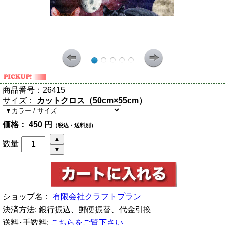
商品番号：
26415
サイズ：
カットクロス（50cm×55cm）
価格：
450 円
（税込・送料別）
数量
ショップ名：
有限会社クラフトプラン
決済方法:
銀行振込、郵便振替、代金引換
送料･手数料:
こちらをご覧下さい