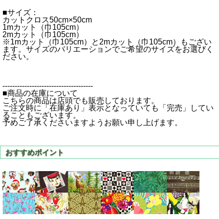
■サイズ：
カットクロス50cm×50cm
1mカット（巾105cm）
2mカット（巾105cm）
※1mカット（巾105cm）と2mカット（巾105cm）もござい
ます。サイズのバリエーションでご希望のサイズをお選びく
ださい。
-------------------------------------
■商品の在庫について
こちらの商品は店頭でも販売しております。
ご注文時に「在庫あり」表示となっていても「完売」してい
ることもございます。
予めご了承くださいますようお願い申し上げます。