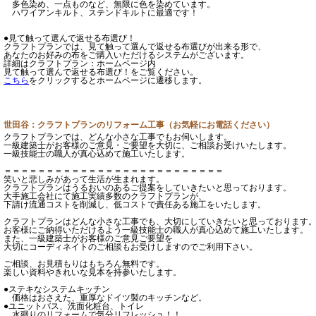
多色染め、一点ものなど、無限に色を染めています。
ハワイアンキルト、ステンドキルトに最適です！
●見て触って選んで返せる布選び！
クラフトプランでは、見て触って選んで返せる布選びが出来る形で、
あなたのお好みの布をご購入いただけるシステムがございます。
詳細はクラフトプラン：ホームページ内
見て触って選んで返せる布選び！をご覧ください。
こちら
をクリックするとホームページに遷移します。
世田谷：クラフトプランのリフォーム工事（お気軽にお電話ください）
クラフトプランでは、どんな小さな工事でもお伺いします。
一級建築士がお客様のご意見・ご要望を大切に、ご相談お受けいたします。
一級技能士の職人が真心込めて施工いたします。
＝＝＝＝＝＝＝＝＝＝＝＝＝＝＝＝＝＝＝＝＝＝＝＝＝＝
笑いと悲しみがあって生活が生まれます。
クラフトプランはうるおいのあるご提案をしていきたいと思っております。
大手施工会社にて施工実績多数のクラフトプランが、
下請け流通コストを削減し、低コストで責任ある施工をいたします。
クラフトプランはどんな小さな工事でも、大切にしていきたいと思っております
お客様にご納得いただけるよう一級技能士の職人が真心込めて施工いたします。
また、一級建築士がお客様のご意見ご要望を
大切にコーディネイトのご相談もお受けしますのでご利用下さい。
ご相談、お見積もりはもちろん無料です。
楽しい資料やきれいな見本を持参いたします。
●ステキなシステムキッチン
価格はおさえた、重厚なドイツ製のキッチンなど。
●ユニットバス、洗面化粧台、トイレ
水廻りのリフォームで気分リフレッシュ！！