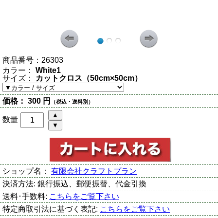
商品番号：
26303
カラー：
White1
サイズ：
カットクロス（50cm×50cm）
価格：
300 円
（税込・送料別）
数量
ショップ名：
有限会社クラフトプラン
決済方法:
銀行振込、郵便振替、代金引換
送料･手数料:
こちらをご覧下さい
特定商取引法に基づく表記:
こちらをご覧下さい