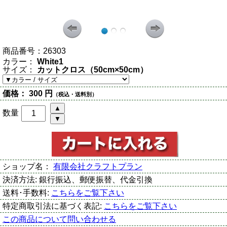
商品番号：
26303
カラー：
White1
サイズ：
カットクロス（50cm×50cm）
価格：
300 円
（税込・送料別）
数量
ショップ名：
有限会社クラフトプラン
決済方法:
銀行振込、郵便振替、代金引換
送料･手数料:
こちらをご覧下さい
特定商取引法に基づく表記:
こちらをご覧下さい
この商品について問い合わせる