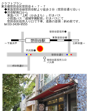
クラフトプラン
東京都世田谷区世田谷４－７－７
◆東急世田谷線世田谷駅より徒歩２分（世田谷通り沿い）
◆渋谷駅南口から
東急バス『上町（かみまち）』行きバス
小田急バス『成城学園駅前』行きバスにて
世田谷区役所入り口で下車。道路の逆側：斜め前です。
tel:03-3439-9555