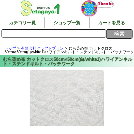
カテゴリ一覧
ショップ一覧
カートを見る
トップ
>
有限会社クラフトプラン
> むら染め布 カットクロス
50cm×50cm(白/white1)ハワイアンキルト・ステンドキルト・パッチワーク