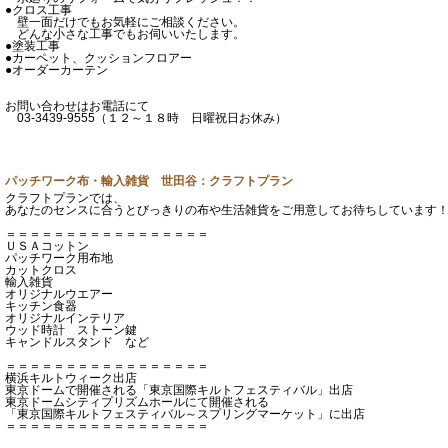
●クロス工事
壁一面だけでもお気軽にご相談ください。
どんな小さな工事でもお伺いいたします。
●塗装工事
●カーペット、クッションフロアー
●オーダーカーテン
お問い合わせはお電話にて
03-3439-9555（１２～１８時 日曜祝日お休み）
パッチワーク布・輸入雑貨 世田谷：クラフトプラン
クラフトプランでは、
あなたのセンスに合うとびっきりの布や生活雑貨をご用意してお待ちしています
＝＝＝＝＝＝＝＝＝＝＝＝＝＝＝＝＝
ＵＳＡコットン
パッチワーク用布地
カットクロス
輸入雑貨
オリジナルウエアー
キッチン食器
オリジナルインテリア
ウッド時計 ストーン鍵
キャンドルスタンド など
＝＝＝＝＝＝＝＝＝＝＝＝＝＝＝＝＝
横浜キルトウィーク出店
東京ドームで開催される「東京国際キルトフェスティバル」出店
東京ドームシティプリズムホールにて開催される
「東京国際キルトフェスティバル～スプリングマーケット」に出店
＝＝＝＝＝＝＝＝＝＝＝＝＝＝＝＝＝