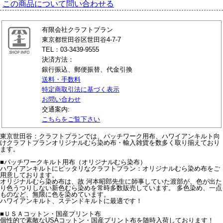
この商品について問い合わせる
有限会社クラフトプラン
東京都世田谷区世田谷4-7-7
TEL：03-3439-9555
決済方法：
銀行振込、郵便振替、代金引換
送料・手数料
特定商取引法に基づく表示
お問い合わせ
交通案内:
こちらをご覧下さい
東京世田谷：クラフトプランでは、パッチワーク用布、ハワイアンキルト向
けクラフトプランオリジナルむら染め布・輸入雑貨を数多く取り揃えており
ます。
■パッチワークキルト用布（オリジナルむら染布）
ハワイアンキルトにピッタリなクラフトプラン：オリジナルむら染め布をご
用意しております。
オリジナルむら染め布は、故 河本昭郎先生に師事していた渡部が、色が出た
り色うつりしない新色むら染めを常時多数販売しています。 多色染め、一点
ものなど、無限に色を染めています。
ハワイアンキルト、ステンドキルトに最適です！
■ＵＳＡコットン・国産プリント布
個性的で素敵なUSAコットン・国産プリント布を随時入荷しております！