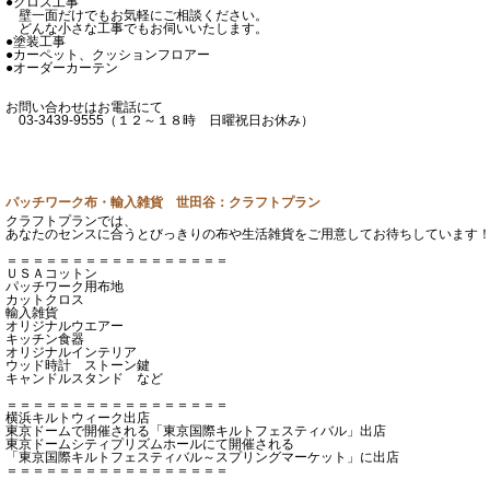
●クロス工事
壁一面だけでもお気軽にご相談ください。
どんな小さな工事でもお伺いいたします。
●塗装工事
●カーペット、クッションフロアー
●オーダーカーテン
お問い合わせはお電話にて
03-3439-9555（１２～１８時 日曜祝日お休み）
パッチワーク布・輸入雑貨 世田谷：クラフトプラン
クラフトプランでは、
あなたのセンスに合うとびっきりの布や生活雑貨をご用意してお待ちしています
＝＝＝＝＝＝＝＝＝＝＝＝＝＝＝＝＝
ＵＳＡコットン
パッチワーク用布地
カットクロス
輸入雑貨
オリジナルウエアー
キッチン食器
オリジナルインテリア
ウッド時計 ストーン鍵
キャンドルスタンド など
＝＝＝＝＝＝＝＝＝＝＝＝＝＝＝＝＝
横浜キルトウィーク出店
東京ドームで開催される「東京国際キルトフェスティバル」出店
東京ドームシティプリズムホールにて開催される
「東京国際キルトフェスティバル～スプリングマーケット」に出店
＝＝＝＝＝＝＝＝＝＝＝＝＝＝＝＝＝