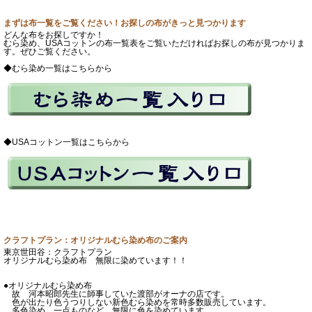
まずは布一覧をご覧ください！お探しの布がきっと見つかります
どんな布をお探しですか！
むら染め、USAコットンの布一覧表をご覧いただければお探しの布が見つかりま
す。ぜひご覧ください。
◆むら染め一覧はこちらから
◆USAコットン一覧はこちらから
クラフトプラン：オリジナルむら染め布のご案内
東京世田谷：クラフトプラン
オリジナルむら染め布 無限に染めています！！
●オリジナルむら染め布
故 河本昭郎先生に師事していた渡部がオーナの店です。
色が出たり色うつりしない新色むら染めを常時多数販売しています。
多色染め、一点ものなど、無限に色を染めています。