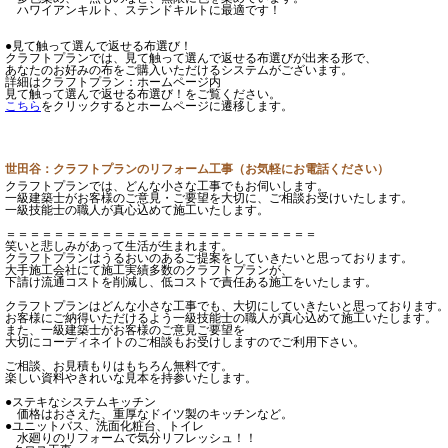
ハワイアンキルト、ステンドキルトに最適です！
●見て触って選んで返せる布選び！
クラフトプランでは、見て触って選んで返せる布選びが出来る形で、
あなたのお好みの布をご購入いただけるシステムがございます。
詳細はクラフトプラン：ホームページ内
見て触って選んで返せる布選び！をご覧ください。
こちら
をクリックするとホームページに遷移します。
世田谷：クラフトプランのリフォーム工事（お気軽にお電話ください）
クラフトプランでは、どんな小さな工事でもお伺いします。
一級建築士がお客様のご意見・ご要望を大切に、ご相談お受けいたします。
一級技能士の職人が真心込めて施工いたします。
＝＝＝＝＝＝＝＝＝＝＝＝＝＝＝＝＝＝＝＝＝＝＝＝＝＝
笑いと悲しみがあって生活が生まれます。
クラフトプランはうるおいのあるご提案をしていきたいと思っております。
大手施工会社にて施工実績多数のクラフトプランが、
下請け流通コストを削減し、低コストで責任ある施工をいたします。
クラフトプランはどんな小さな工事でも、大切にしていきたいと思っております
お客様にご納得いただけるよう一級技能士の職人が真心込めて施工いたします。
また、一級建築士がお客様のご意見ご要望を
大切にコーディネイトのご相談もお受けしますのでご利用下さい。
ご相談、お見積もりはもちろん無料です。
楽しい資料やきれいな見本を持参いたします。
●ステキなシステムキッチン
価格はおさえた、重厚なドイツ製のキッチンなど。
●ユニットバス、洗面化粧台、トイレ
水廻りのリフォームで気分リフレッシュ！！