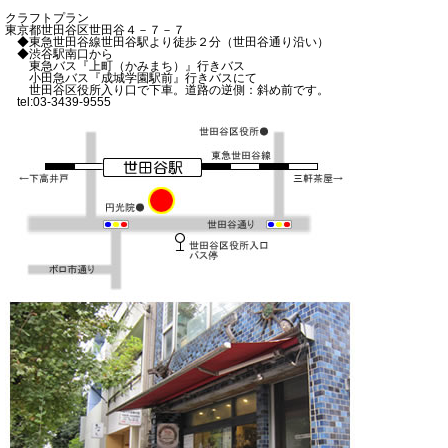
クラフトプラン
東京都世田谷区世田谷４－７－７
◆東急世田谷線世田谷駅より徒歩２分（世田谷通り沿い）
◆渋谷駅南口から
東急バス『上町（かみまち）』行きバス
小田急バス『成城学園駅前』行きバスにて
世田谷区役所入り口で下車。道路の逆側：斜め前です。
tel:03-3439-9555