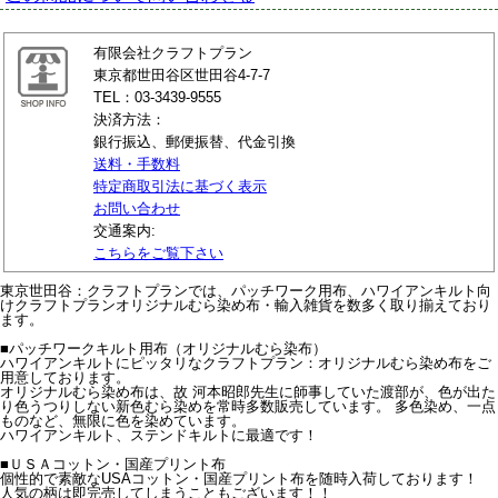
有限会社クラフトプラン
東京都世田谷区世田谷4-7-7
TEL：03-3439-9555
決済方法：
銀行振込、郵便振替、代金引換
送料・手数料
特定商取引法に基づく表示
お問い合わせ
交通案内:
こちらをご覧下さい
東京世田谷：クラフトプランでは、パッチワーク用布、ハワイアンキルト向
けクラフトプランオリジナルむら染め布・輸入雑貨を数多く取り揃えており
ます。
■パッチワークキルト用布（オリジナルむら染布）
ハワイアンキルトにピッタリなクラフトプラン：オリジナルむら染め布をご
用意しております。
オリジナルむら染め布は、故 河本昭郎先生に師事していた渡部が、色が出た
り色うつりしない新色むら染めを常時多数販売しています。 多色染め、一点
ものなど、無限に色を染めています。
ハワイアンキルト、ステンドキルトに最適です！
■ＵＳＡコットン・国産プリント布
個性的で素敵なUSAコットン・国産プリント布を随時入荷しております！
人気の柄は即完売してしまうこともございます！！