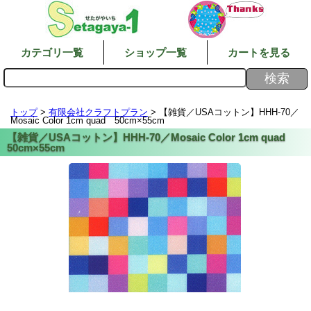
カテゴリ一覧
ショップ一覧
カートを見る
トップ
>
有限会社クラフトプラン
> 【雑貨／USAコットン】HHH-70／
Mosaic Color 1cm quad 50cm×55cm