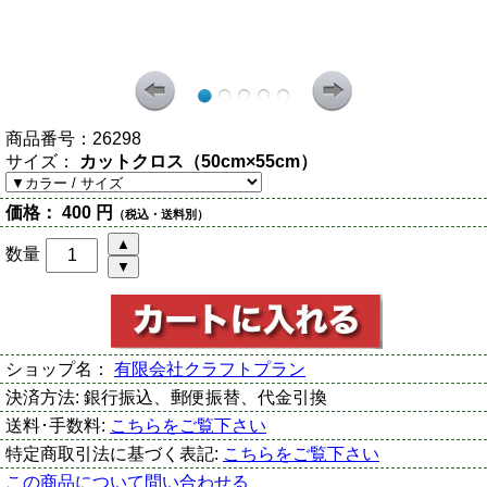
商品番号：
26298
サイズ：
カットクロス（50cm×55cm）
価格：
400 円
（税込・送料別）
数量
ショップ名：
有限会社クラフトプラン
決済方法:
銀行振込、郵便振替、代金引換
送料･手数料:
こちらをご覧下さい
特定商取引法に基づく表記:
こちらをご覧下さい
この商品について問い合わせる