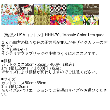
【雑貨／USAコットン】HHH-70／Mosaic Color 1cm quad
１ｃｍ四方の様々な色の正方形が並んだモザイクカラーのデ
ザイン
とても華やか！
インテリアファブリックや小物づくりにオススメです。
■価格
カットクロス50cm×55cm／400円（税込）
1m（幅112cm）／1,600円（税込）
※サイズにより価格が変わりますのでご注意ください。
■サイズ
カットクロス50cm×55cm
1m（幅112cm）
※サイズのバリエーションでご希望のサイズをお選びくださ
い。
-------------------------------------