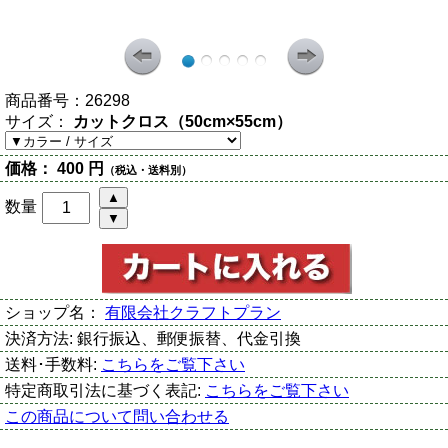
商品番号：
26298
サイズ：
カットクロス（50cm×55cm）
価格：
400 円
（税込・送料別）
数量
ショップ名：
有限会社クラフトプラン
決済方法:
銀行振込、郵便振替、代金引換
送料･手数料:
こちらをご覧下さい
特定商取引法に基づく表記:
こちらをご覧下さい
この商品について問い合わせる