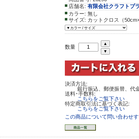
店舗名:
有限会社クラフトプ
カラー:
無し
サイズ:
カットクロス（50cm×
数量
決済方法:
銀行振込、郵便振替、代
送料･手数料:
こちらをご覧下さい
特定商取引法に基づく表記:
こちらをご覧下さい
この商品について問い合わせす