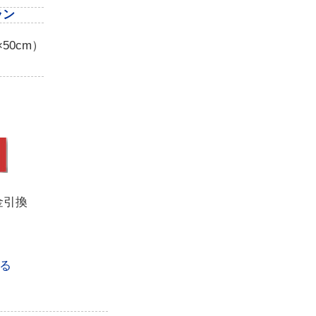
ラン
50cm）
金引換
る