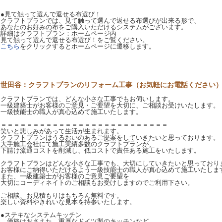
●見て触って選んで返せる布選び！
クラフトプランでは、見て触って選んで返せる布選びが出来る形で、
あなたのお好みの布をご購入いただけるシステムがございます。
詳細はクラフトプラン：ホームページ内
見て触って選んで返せる布選び！をご覧ください。
こちら
をクリックするとホームページに遷移します。
世田谷：クラフトプランのリフォーム工事（お気軽にお電話ください
クラフトプランでは、どんな小さな工事でもお伺いします。
一級建築士がお客様のご意見・ご要望を大切に、ご相談お受けいたします。
一級技能士の職人が真心込めて施工いたします。
＝＝＝＝＝＝＝＝＝＝＝＝＝＝＝＝＝＝＝＝＝＝＝＝＝＝
笑いと悲しみがあって生活が生まれます。
クラフトプランはうるおいのあるご提案をしていきたいと思っております。
大手施工会社にて施工実績多数のクラフトプランが、
下請け流通コストを削減し、低コストで責任ある施工をいたします。
クラフトプランはどんな小さな工事でも、大切にしていきたいと思っており
お客様にご納得いただけるよう一級技能士の職人が真心込めて施工いたしま
また、一級建築士がお客様のご意見ご要望を
大切にコーディネイトのご相談もお受けしますのでご利用下さい。
ご相談、お見積もりはもちろん無料です。
楽しい資料やきれいな見本を持参いたします。
●ステキなシステムキッチン
価格はおさえた、重厚なドイツ製のキッチンなど。