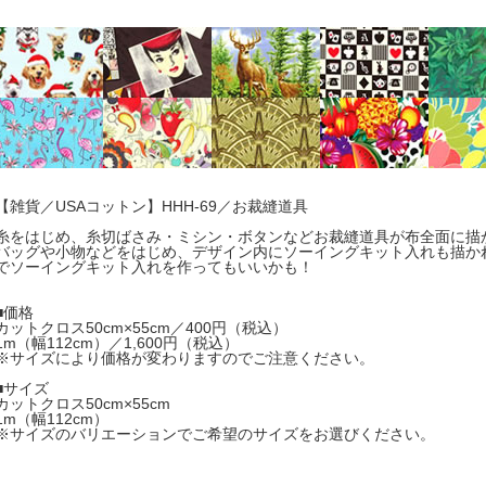
【雑貨／USAコットン】HHH-69／お裁縫道具
糸をはじめ、糸切ばさみ・ミシン・ボタンなどお裁縫道具が布全面に描
バッグや小物などをはじめ、デザイン内にソーイングキット入れも描か
でソーイングキット入れを作ってもいいかも！
■価格
カットクロス50cm×55cm／400円（税込）
1m（幅112cm）／1,600円（税込）
※サイズにより価格が変わりますのでご注意ください。
■サイズ
カットクロス50cm×55cm
1m（幅112cm）
※サイズのバリエーションでご希望のサイズをお選びください。