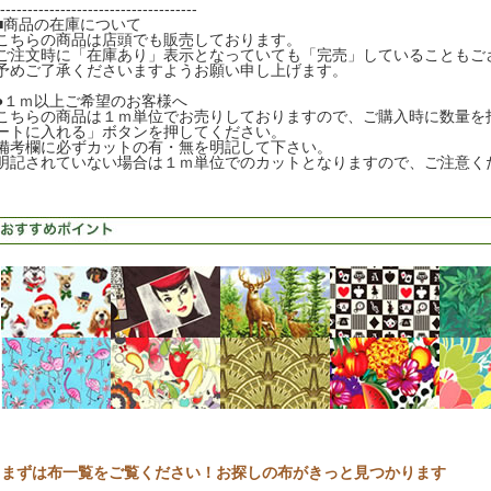
------------------------------------
■商品の在庫について
こちらの商品は店頭でも販売しております。
ご注文時に「在庫あり」表示となっていても「完売」していることもご
予めご了承くださいますようお願い申し上げます。
●１ｍ以上ご希望のお客様へ
こちらの商品は１ｍ単位でお売りしておりますので、ご購入時に数量を
ートに入れる」ボタンを押してください。
備考欄に必ずカットの有・無を明記して下さい。
明記されていない場合は１ｍ単位でのカットとなりますので、ご注意く
まずは布一覧をご覧ください！お探しの布がきっと見つかります