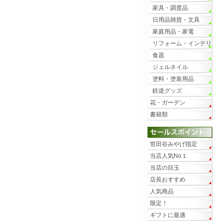
家具・調度品
日用品雑貨・文具
家庭用品・家電
リフォーム・インテリ
ア
食器
ジェルネイル
塗料・塗装用品
鉄道グッズ
花・ガーデン
書籍類
世田谷みやげ指定
当店人気No１
当店の目玉
店長おすすめ
人気商品
限定！
ギフトに最適