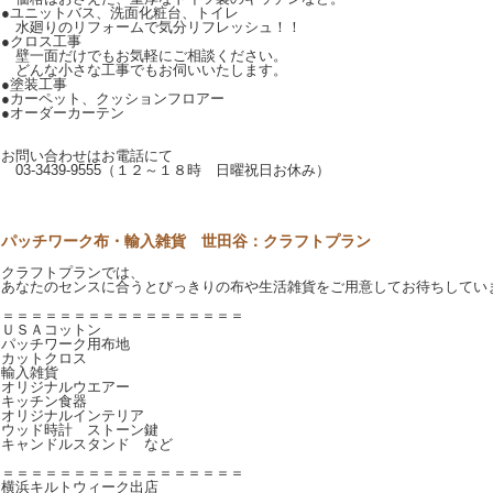
●ユニットバス、洗面化粧台、トイレ
水廻りのリフォームで気分リフレッシュ！！
●クロス工事
壁一面だけでもお気軽にご相談ください。
どんな小さな工事でもお伺いいたします。
●塗装工事
●カーペット、クッションフロアー
●オーダーカーテン
お問い合わせはお電話にて
03-3439-9555（１２～１８時 日曜祝日お休み）
パッチワーク布・輸入雑貨 世田谷：クラフトプラン
クラフトプランでは、
あなたのセンスに合うとびっきりの布や生活雑貨をご用意してお待ちしてい
＝＝＝＝＝＝＝＝＝＝＝＝＝＝＝＝＝
ＵＳＡコットン
パッチワーク用布地
カットクロス
輸入雑貨
オリジナルウエアー
キッチン食器
オリジナルインテリア
ウッド時計 ストーン鍵
キャンドルスタンド など
＝＝＝＝＝＝＝＝＝＝＝＝＝＝＝＝＝
横浜キルトウィーク出店