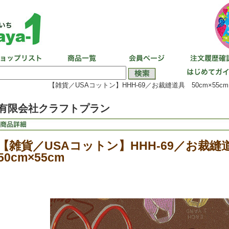
【雑貨／USAコットン】HHH-69／お裁縫道具 50cm×55cm
有限会社クラフトプラン
【雑貨／USAコットン】HHH-69／お裁
50cm×55cm