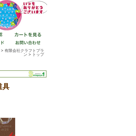
 >
有限会社クラフトプラ
ン
>
トップ
縫道具