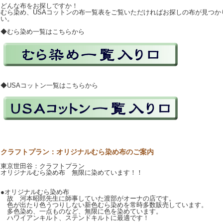
どんな布をお探しですか！
むら染め、USAコットンの布一覧表をご覧いただければお探しの布が見つか
い。
◆むら染め一覧はこちらから
◆USAコットン一覧はこちらから
クラフトプラン：オリジナルむら染め布のご案内
東京世田谷：クラフトプラン
オリジナルむら染め布 無限に染めています！！
●オリジナルむら染め布
故 河本昭郎先生に師事していた渡部がオーナの店です。
色が出たり色うつりしない新色むら染めを常時多数販売しています。
多色染め、一点ものなど、無限に色を染めています。
ハワイアンキルト、ステンドキルトに最適です！