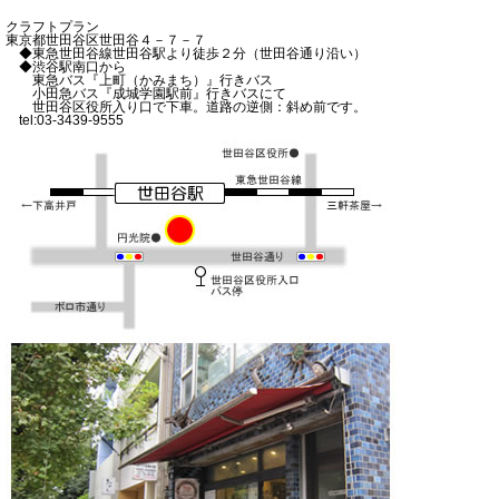
クラフトプラン
東京都世田谷区世田谷４－７－７
◆東急世田谷線世田谷駅より徒歩２分（世田谷通り沿い）
◆渋谷駅南口から
東急バス『上町（かみまち）』行きバス
小田急バス『成城学園駅前』行きバスにて
世田谷区役所入り口で下車。道路の逆側：斜め前です。
tel:03-3439-9555