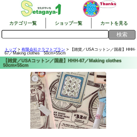
カテゴリ一覧
ショップ一覧
カートを見る
トップ
>
有限会社クラフトプラン
> 【雑貨／USAコットン／国産】HHH-
67／Making clothes 50cm×55cm