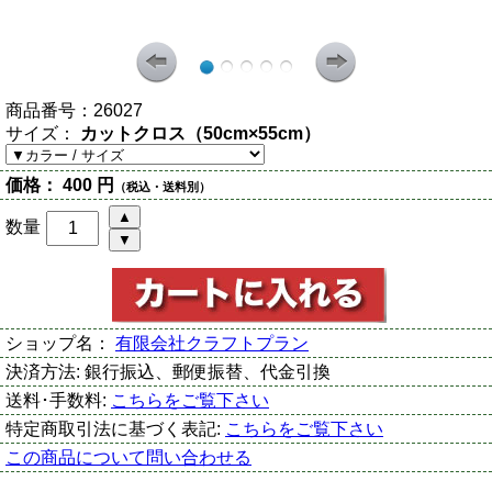
商品番号：
26027
サイズ：
カットクロス（50cm×55cm）
価格：
400 円
（税込・送料別）
数量
ショップ名：
有限会社クラフトプラン
決済方法:
銀行振込、郵便振替、代金引換
送料･手数料:
こちらをご覧下さい
特定商取引法に基づく表記:
こちらをご覧下さい
この商品について問い合わせる