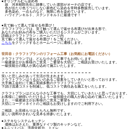
●オリジナルむら染め布
故 河本昭郎先生に師事していた渡部がオーナの店です。
色が出たり色うつりしない新色むら染めを常時多数販売しています。
多色染め、一点ものなど、無限に色を染めています。
ハワイアンキルト、ステンドキルトに最適です！
●見て触って選んで返せる布選び！
クラフトプランでは、見て触って選んで返せる布選びが出来る形で、
あなたのお好みの布をご購入いただけるシステムがございます。
詳細はクラフトプラン：ホームページ内
見て触って選んで返せる布選び！をご覧ください。
こちら
をクリックするとホームページに遷移します。
世田谷：クラフトプランのリフォーム工事（お気軽にお電話ください）
クラフトプランでは、どんな小さな工事でもお伺いします。
一級建築士がお客様のご意見・ご要望を大切に、ご相談お受けいたします。
一級技能士の職人が真心込めて施工いたします。
＝＝＝＝＝＝＝＝＝＝＝＝＝＝＝＝＝＝＝＝＝＝＝＝＝＝
笑いと悲しみがあって生活が生まれます。
クラフトプランはうるおいのあるご提案をしていきたいと思っております。
大手施工会社にて施工実績多数のクラフトプランが、
下請け流通コストを削減し、低コストで責任ある施工をいたします。
クラフトプランはどんな小さな工事でも、大切にしていきたいと思っております
お客様にご納得いただけるよう一級技能士の職人が真心込めて施工いたします。
また、一級建築士がお客様のご意見ご要望を
大切にコーディネイトのご相談もお受けしますのでご利用下さい。
ご相談、お見積もりはもちろん無料です。
楽しい資料やきれいな見本を持参いたします。
●ステキなシステムキッチン
価格はおさえた、重厚なドイツ製のキッチンなど。
●ユニットバス、洗面化粧台、トイレ