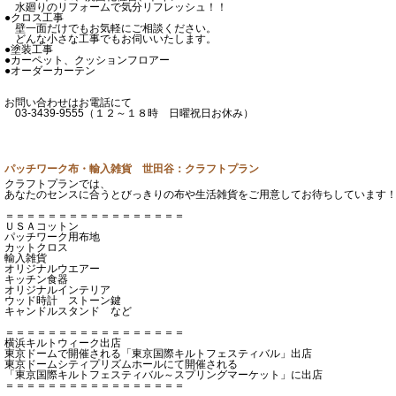
水廻りのリフォームで気分リフレッシュ！！
●クロス工事
壁一面だけでもお気軽にご相談ください。
どんな小さな工事でもお伺いいたします。
●塗装工事
●カーペット、クッションフロアー
●オーダーカーテン
お問い合わせはお電話にて
03-3439-9555（１２～１８時 日曜祝日お休み）
パッチワーク布・輸入雑貨 世田谷：クラフトプラン
クラフトプランでは、
あなたのセンスに合うとびっきりの布や生活雑貨をご用意してお待ちしています
＝＝＝＝＝＝＝＝＝＝＝＝＝＝＝＝＝
ＵＳＡコットン
パッチワーク用布地
カットクロス
輸入雑貨
オリジナルウエアー
キッチン食器
オリジナルインテリア
ウッド時計 ストーン鍵
キャンドルスタンド など
＝＝＝＝＝＝＝＝＝＝＝＝＝＝＝＝＝
横浜キルトウィーク出店
東京ドームで開催される「東京国際キルトフェスティバル」出店
東京ドームシティプリズムホールにて開催される
「東京国際キルトフェスティバル～スプリングマーケット」に出店
＝＝＝＝＝＝＝＝＝＝＝＝＝＝＝＝＝