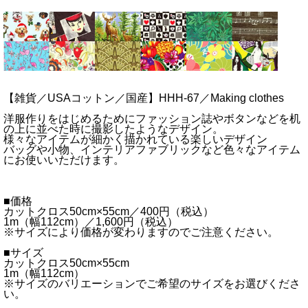
【雑貨／USAコットン／国産】HHH-67／Making clothes
洋服作りをはじめるためにファッション誌やボタンなどを机
の上に並べた時に撮影したようなデザイン。
様々なアイテムが細かく描かれている楽しいデザイン
バッグや小物、インテリアファブリックなど色々なアイテム
にお使いいただけます。
■価格
カットクロス50cm×55cm／400円（税込）
1m（幅112cm）／1,600円（税込）
※サイズにより価格が変わりますのでご注意ください。
■サイズ
カットクロス50cm×55cm
1m（幅112cm）
※サイズのバリエーションでご希望のサイズをお選びくださ
い。