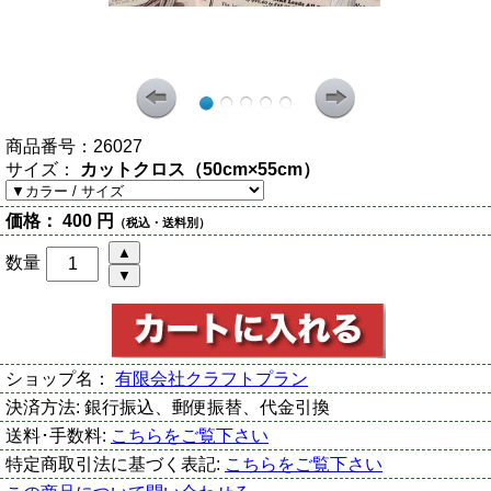
商品番号：
26027
サイズ：
カットクロス（50cm×55cm）
価格：
400 円
（税込・送料別）
数量
ショップ名：
有限会社クラフトプラン
決済方法:
銀行振込、郵便振替、代金引換
送料･手数料:
こちらをご覧下さい
特定商取引法に基づく表記:
こちらをご覧下さい