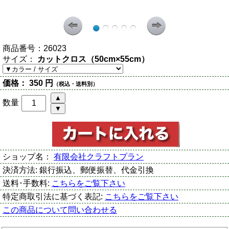
商品番号：
26023
サイズ：
カットクロス（50cm×55cm）
価格：
350 円
（税込・送料別）
数量
ショップ名：
有限会社クラフトプラン
決済方法:
銀行振込、郵便振替、代金引換
送料･手数料:
こちらをご覧下さい
特定商取引法に基づく表記:
こちらをご覧下さい
この商品について問い合わせる