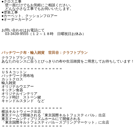
●クロス工事
壁一面だけでもお気軽にご相談ください。
どんな小さな工事でもお伺いいたします。
●塗装工事
●カーペット、クッションフロアー
●オーダーカーテン
お問い合わせはお電話にて
03-3439-9555（１２～１８時 日曜祝日お休み）
パッチワーク布・輸入雑貨 世田谷：クラフトプラン
クラフトプランでは、
あなたのセンスに合うとびっきりの布や生活雑貨をご用意してお待ちしています
＝＝＝＝＝＝＝＝＝＝＝＝＝＝＝＝＝
ＵＳＡコットン
パッチワーク用布地
カットクロス
輸入雑貨
オリジナルウエアー
キッチン食器
オリジナルインテリア
ウッド時計 ストーン鍵
キャンドルスタンド など
＝＝＝＝＝＝＝＝＝＝＝＝＝＝＝＝＝
横浜キルトウィーク出店
東京ドームで開催される「東京国際キルトフェスティバル」出店
東京ドームシティプリズムホールにて開催される
「東京国際キルトフェスティバル～スプリングマーケット」に出店
＝＝＝＝＝＝＝＝＝＝＝＝＝＝＝＝＝