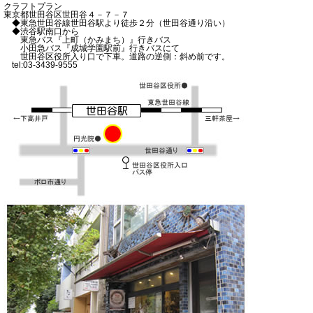
クラフトプラン
東京都世田谷区世田谷４－７－７
◆東急世田谷線世田谷駅より徒歩２分（世田谷通り沿い）
◆渋谷駅南口から
東急バス『上町（かみまち）』行きバス
小田急バス『成城学園駅前』行きバスにて
世田谷区役所入り口で下車。道路の逆側：斜め前です。
tel:03-3439-9555