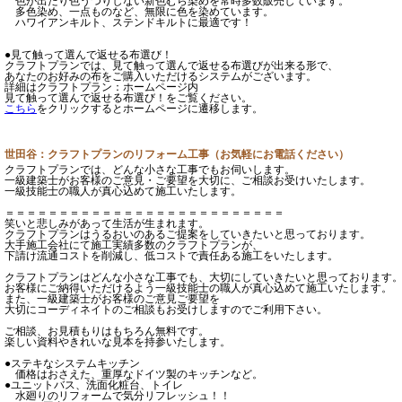
色が出たり色うつりしない新色むら染めを常時多数販売しています。
多色染め、一点ものなど、無限に色を染めています。
ハワイアンキルト、ステンドキルトに最適です！
●見て触って選んで返せる布選び！
クラフトプランでは、見て触って選んで返せる布選びが出来る形で、
あなたのお好みの布をご購入いただけるシステムがございます。
詳細はクラフトプラン：ホームページ内
見て触って選んで返せる布選び！をご覧ください。
こちら
をクリックするとホームページに遷移します。
世田谷：クラフトプランのリフォーム工事（お気軽にお電話ください）
クラフトプランでは、どんな小さな工事でもお伺いします。
一級建築士がお客様のご意見・ご要望を大切に、ご相談お受けいたします。
一級技能士の職人が真心込めて施工いたします。
＝＝＝＝＝＝＝＝＝＝＝＝＝＝＝＝＝＝＝＝＝＝＝＝＝＝
笑いと悲しみがあって生活が生まれます。
クラフトプランはうるおいのあるご提案をしていきたいと思っております。
大手施工会社にて施工実績多数のクラフトプランが、
下請け流通コストを削減し、低コストで責任ある施工をいたします。
クラフトプランはどんな小さな工事でも、大切にしていきたいと思っております
お客様にご納得いただけるよう一級技能士の職人が真心込めて施工いたします。
また、一級建築士がお客様のご意見ご要望を
大切にコーディネイトのご相談もお受けしますのでご利用下さい。
ご相談、お見積もりはもちろん無料です。
楽しい資料やきれいな見本を持参いたします。
●ステキなシステムキッチン
価格はおさえた、重厚なドイツ製のキッチンなど。
●ユニットバス、洗面化粧台、トイレ
水廻りのリフォームで気分リフレッシュ！！