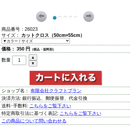
商品番号：
26023
サイズ：
カットクロス（50cm×55cm）
価格：
350 円
（税込・送料別）
数量
ショップ名：
有限会社クラフトプラン
決済方法:
銀行振込、郵便振替、代金引換
送料･手数料:
こちらをご覧下さい
特定商取引法に基づく表記:
こちらをご覧下さい
この商品について問い合わせる