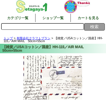
カテゴリ一覧
ショップ一覧
カートを見る
トップ
>
有限会社クラフトプラン
> 【雑貨／USAコットン／国産】HH-
115／AIR MAIL 50cm×55cm