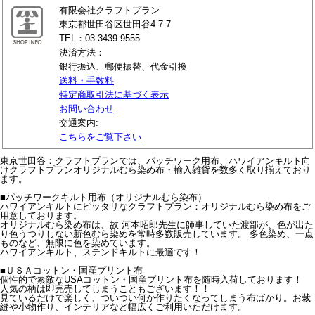
有限会社クラフトプラン
東京都世田谷区世田谷4-7-7
TEL：03-3439-9555
決済方法：
銀行振込、郵便振替、代金引換
送料・手数料
特定商取引法に基づく表示
お問い合わせ
交通案内:
こちらをご覧下さい
東京世田谷：クラフトプランでは、パッチワーク用布、ハワイアンキルト向
けクラフトプランオリジナルむら染め布・輸入雑貨を数多く取り揃えており
ます。
■パッチワークキルト用布（オリジナルむら染布）
ハワイアンキルトにピッタリなクラフトプラン：オリジナルむら染め布をご
用意しております。
オリジナルむら染め布は、故 河本昭郎先生に師事していた渡部が、色が出た
り色うつりしない新色むら染めを常時多数販売しています。 多色染め、一点
ものなど、無限に色を染めています。
ハワイアンキルト、ステンドキルトに最適です！
■ＵＳＡコットン・国産プリント布
個性的で素敵なUSAコットン・国産プリント布を随時入荷しております！
人気の柄は即完売してしまうこともございます！！
見ているだけで楽しく、ついつい何か作りたくなってしまう布ばかり。お裁
縫や小物作り、インテリアなど幅広くご利用いただけます。