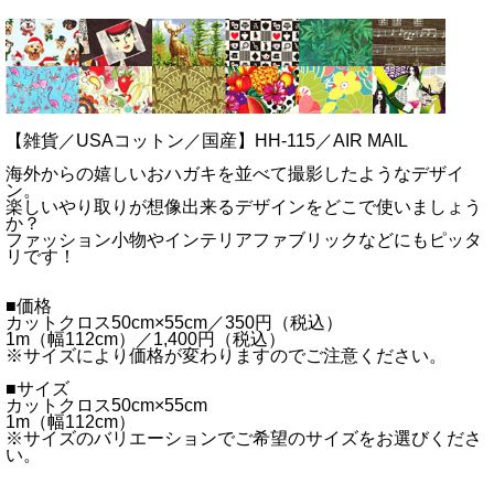
【雑貨／USAコットン／国産】HH-115／AIR MAIL
海外からの嬉しいおハガキを並べて撮影したようなデザイ
ン。
楽しいやり取りが想像出来るデザインをどこで使いましょう
か？
ファッション小物やインテリアファブリックなどにもピッタ
リです！
■価格
カットクロス50cm×55cm／350円（税込）
1m（幅112cm）／1,400円（税込）
※サイズにより価格が変わりますのでご注意ください。
■サイズ
カットクロス50cm×55cm
1m（幅112cm）
※サイズのバリエーションでご希望のサイズをお選びくださ
い。