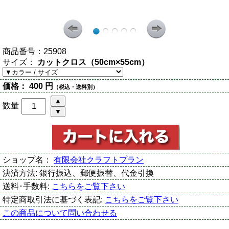
商品番号：
25908
サイズ：
カットクロス（50cm×55cm）
価格：
400 円
（税込・送料別）
数量
ショップ名：
有限会社クラフトプラン
決済方法:
銀行振込、郵便振替、代金引換
送料･手数料:
こちらをご覧下さい
特定商取引法に基づく表記:
こちらをご覧下さい
この商品について問い合わせる