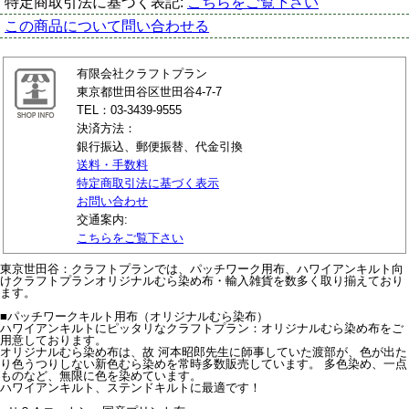
特定商取引法に基づく表記:
こちらをご覧下さい
この商品について問い合わせる
有限会社クラフトプラン
東京都世田谷区世田谷4-7-7
TEL：03-3439-9555
決済方法：
銀行振込、郵便振替、代金引換
送料・手数料
特定商取引法に基づく表示
お問い合わせ
交通案内:
こちらをご覧下さい
東京世田谷：クラフトプランでは、パッチワーク用布、ハワイアンキルト向
けクラフトプランオリジナルむら染め布・輸入雑貨を数多く取り揃えており
ます。
■パッチワークキルト用布（オリジナルむら染布）
ハワイアンキルトにピッタリなクラフトプラン：オリジナルむら染め布をご
用意しております。
オリジナルむら染め布は、故 河本昭郎先生に師事していた渡部が、色が出た
り色うつりしない新色むら染めを常時多数販売しています。 多色染め、一点
ものなど、無限に色を染めています。
ハワイアンキルト、ステンドキルトに最適です！