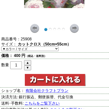
商品番号：
25908
サイズ：
カットクロス（50cm×55cm）
価格：
400 円
（税込・送料別）
数量
ショップ名：
有限会社クラフトプラン
決済方法:
銀行振込、郵便振替、代金引換
送料･手数料:
こちらをご覧下さい