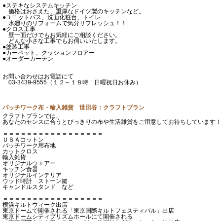
●ステキなシステムキッチン
価格はおさえた、重厚なドイツ製のキッチンなど。
●ユニットバス、洗面化粧台、トイレ
水廻りのリフォームで気分リフレッシュ！！
●クロス工事
壁一面だけでもお気軽にご相談ください。
どんな小さな工事でもお伺いいたします。
●塗装工事
●カーペット、クッションフロアー
●オーダーカーテン
お問い合わせはお電話にて
03-3439-9555（１２～１８時 日曜祝日お休み）
パッチワーク布・輸入雑貨 世田谷：クラフトプラン
クラフトプランでは、
あなたのセンスに合うとびっきりの布や生活雑貨をご用意してお待ちしています
＝＝＝＝＝＝＝＝＝＝＝＝＝＝＝＝＝
ＵＳＡコットン
パッチワーク用布地
カットクロス
輸入雑貨
オリジナルウエアー
キッチン食器
オリジナルインテリア
ウッド時計 ストーン鍵
キャンドルスタンド など
＝＝＝＝＝＝＝＝＝＝＝＝＝＝＝＝＝
横浜キルトウィーク出店
東京ドームで開催される「東京国際キルトフェスティバル」出店
東京ドームシティプリズムホールにて開催される