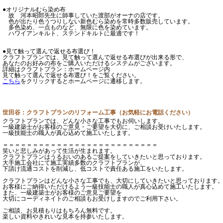
●オリジナルむら染め布
故 河本昭郎先生に師事していた渡部がオーナの店です。
色が出たり色うつりしない新色むら染めを常時多数販売しています。
多色染め、一点ものなど、無限に色を染めています。
ハワイアンキルト、ステンドキルトに最適です！
●見て触って選んで返せる布選び！
クラフトプランでは、見て触って選んで返せる布選びが出来る形で、
あなたのお好みの布をご購入いただけるシステムがございます。
詳細はクラフトプラン：ホームページ内
見て触って選んで返せる布選び！をご覧ください。
こちら
をクリックするとホームページに遷移します。
世田谷：クラフトプランのリフォーム工事（お気軽にお電話ください）
クラフトプランでは、どんな小さな工事でもお伺いします。
一級建築士がお客様のご意見・ご要望を大切に、ご相談お受けいたします。
一級技能士の職人が真心込めて施工いたします。
＝＝＝＝＝＝＝＝＝＝＝＝＝＝＝＝＝＝＝＝＝＝＝＝＝＝
笑いと悲しみがあって生活が生まれます。
クラフトプランはうるおいのあるご提案をしていきたいと思っております。
大手施工会社にて施工実績多数のクラフトプランが、
下請け流通コストを削減し、低コストで責任ある施工をいたします。
クラフトプランはどんな小さな工事でも、大切にしていきたいと思っております
お客様にご納得いただけるよう一級技能士の職人が真心込めて施工いたします。
また、一級建築士がお客様のご意見ご要望を
大切にコーディネイトのご相談もお受けしますのでご利用下さい。
ご相談、お見積もりはもちろん無料です。
楽しい資料やきれいな見本を持参いたします。