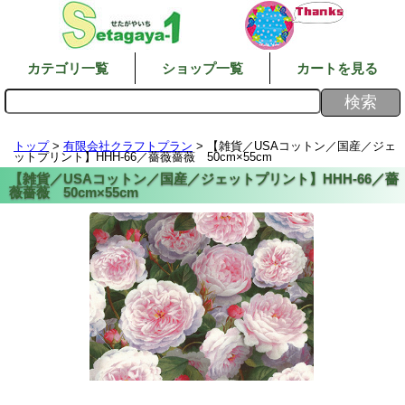
カテゴリ一覧
ショップ一覧
カートを見る
トップ
>
有限会社クラフトプラン
> 【雑貨／USAコットン／国産／ジェ
ットプリント】HHH-66／薔薇薔薇 50cm×55cm