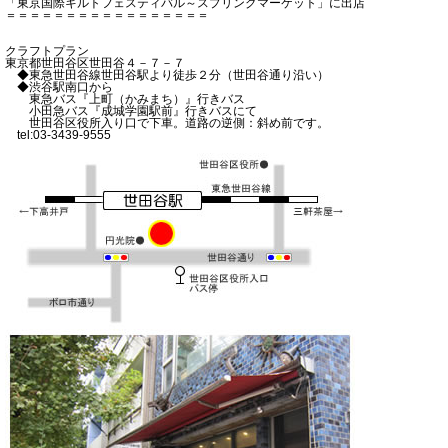
「東京国際キルトフェスティバル～スプリングマーケット」に出店
＝＝＝＝＝＝＝＝＝＝＝＝＝＝＝＝＝
クラフトプラン
東京都世田谷区世田谷４－７－７
◆東急世田谷線世田谷駅より徒歩２分（世田谷通り沿い）
◆渋谷駅南口から
東急バス『上町（かみまち）』行きバス
小田急バス『成城学園駅前』行きバスにて
世田谷区役所入り口で下車。道路の逆側：斜め前です。
tel:03-3439-9555