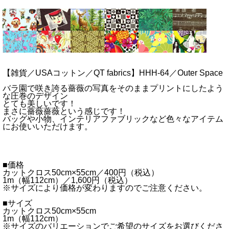
【雑貨／USAコットン／QT fabrics】HHH-64／Outer Space
バラ園で咲き誇る薔薇の写真をそのままプリントにしたよう
な圧巻のデザイン
とても美しいです！
まさに薔薇薔薇という感じです！
バッグや小物、インテリアファブリックなど色々なアイテム
にお使いいただけます。
■価格
カットクロス50cm×55cm／400円（税込）
1m（幅112cm）／1,600円（税込）
※サイズにより価格が変わりますのでご注意ください。
■サイズ
カットクロス50cm×55cm
1m（幅112cm）
※サイズのバリエーションでご希望のサイズをお選びくださ