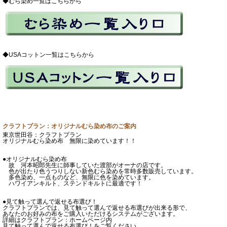
◆むら染め一覧はこちらから
◆USAコットン一覧はこちらから
クラフトプラン：オリジナルむら染め布のご案内
東京世田谷：クラフトプラン
オリジナルむら染め布 無限に染めています！！
●オリジナルむら染め布
故 河本昭郎先生に師事していた渡部がオーナの店です。
色が出たり色うつりしない新色むら染めを常時多数販売しています。
多色染め、一点ものなど、無限に色を染めています。
ハワイアンキルト、ステンドキルトに最適です！
●見て触って選んで返せる布選び！
クラフトプランでは、見て触って選んで返せる布選びが出来る形で、
あなたのお好みの布をご購入いただけるシステムがございます。
詳細はクラフトプラン：ホームページ内
見て触って選んで返せる布選び！をご覧ください。