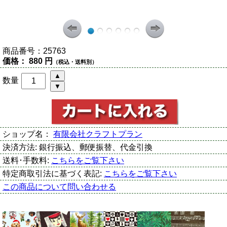
商品番号：
25763
価格：
880 円
（税込・送料別）
数量
ショップ名：
有限会社クラフトプラン
決済方法:
銀行振込、郵便振替、代金引換
送料･手数料:
こちらをご覧下さい
特定商取引法に基づく表記:
こちらをご覧下さい
この商品について問い合わせる