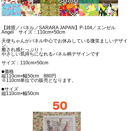
【雑貨／パネル／SARARA JAPAN】P-104／エンゼル
Angel サイズ：110cm×50cm
天使ちゃんがパネル中心でお休みしている微笑ましいデザイ
ン。
癒され感たっぷり！
やさしい気持ちになれるパネル柄デザインです
サイズ：110cm×50cm
■価格
縦110cm×幅50cm 880円
※110cm単位での販売となります。
■サイズ
縦110cm×幅50cm