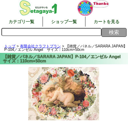
カテゴリ一覧
ショップ一覧
カートを見る
トップ
>
有限会社クラフトプラン
> 【雑貨／パネル／SARARA JAPAN】
P-104／エンゼル Angel サイズ：110cm×50cm