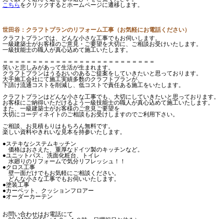
こちら
をクリックするとホームページに遷移します。
世田谷：クラフトプランのリフォーム工事（お気軽にお電話ください）
クラフトプランでは、どんな小さな工事でもお伺いします。
一級建築士がお客様のご意見・ご要望を大切に、ご相談お受けいたします。
一級技能士の職人が真心込めて施工いたします。
＝＝＝＝＝＝＝＝＝＝＝＝＝＝＝＝＝＝＝＝＝＝＝＝＝＝
笑いと悲しみがあって生活が生まれます。
クラフトプランはうるおいのあるご提案をしていきたいと思っております。
大手施工会社にて施工実績多数のクラフトプランが、
下請け流通コストを削減し、低コストで責任ある施工をいたします。
クラフトプランはどんな小さな工事でも、大切にしていきたいと思っております
お客様にご納得いただけるよう一級技能士の職人が真心込めて施工いたします。
また、一級建築士がお客様のご意見ご要望を
大切にコーディネイトのご相談もお受けしますのでご利用下さい。
ご相談、お見積もりはもちろん無料です。
楽しい資料やきれいな見本を持参いたします。
●ステキなシステムキッチン
価格はおさえた、重厚なドイツ製のキッチンなど。
●ユニットバス、洗面化粧台、トイレ
水廻りのリフォームで気分リフレッシュ！！
●クロス工事
壁一面だけでもお気軽にご相談ください。
どんな小さな工事でもお伺いいたします。
●塗装工事
●カーペット、クッションフロアー
●オーダーカーテン
お問い合わせはお電話にて