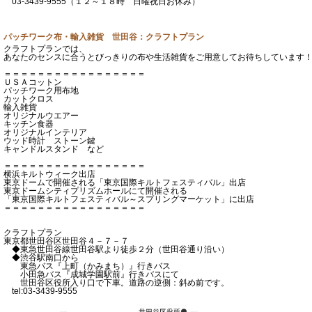
03-3439-9555（１２～１８時 日曜祝日お休み）
パッチワーク布・輸入雑貨 世田谷：クラフトプラン
クラフトプランでは、
あなたのセンスに合うとびっきりの布や生活雑貨をご用意してお待ちしています
＝＝＝＝＝＝＝＝＝＝＝＝＝＝＝＝＝
ＵＳＡコットン
パッチワーク用布地
カットクロス
輸入雑貨
オリジナルウエアー
キッチン食器
オリジナルインテリア
ウッド時計 ストーン鍵
キャンドルスタンド など
＝＝＝＝＝＝＝＝＝＝＝＝＝＝＝＝＝
横浜キルトウィーク出店
東京ドームで開催される「東京国際キルトフェスティバル」出店
東京ドームシティプリズムホールにて開催される
「東京国際キルトフェスティバル～スプリングマーケット」に出店
＝＝＝＝＝＝＝＝＝＝＝＝＝＝＝＝＝
クラフトプラン
東京都世田谷区世田谷４－７－７
◆東急世田谷線世田谷駅より徒歩２分（世田谷通り沿い）
◆渋谷駅南口から
東急バス『上町（かみまち）』行きバス
小田急バス『成城学園駅前』行きバスにて
世田谷区役所入り口で下車。道路の逆側：斜め前です。
tel:03-3439-9555