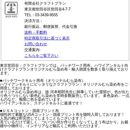
有限会社クラフトプラン
東京都世田谷区世田谷4-7-7
TEL：03-3439-9555
決済方法：
銀行振込、郵便振替、代金引換
送料・手数料
特定商取引法に基づく表示
お問い合わせ
交通案内:
こちらをご覧下さい
東京世田谷：クラフトプランでは、パッチワーク用布、ハワイアンキルト向
けクラフトプランオリジナルむら染め布・輸入雑貨を数多く取り揃えており
ます。
■パッチワークキルト用布（オリジナルむら染布）
ハワイアンキルトにピッタリなクラフトプラン：オリジナルむら染め布をご
用意しております。
オリジナルむら染め布は、故 河本昭郎先生に師事していた渡部が、色が出た
り色うつりしない新色むら染めを常時多数販売しています。 多色染め、一点
ものなど、無限に色を染めています。
ハワイアンキルト、ステンドキルトに最適です！
■ＵＳＡコットン・国産プリント布
個性的で素敵なUSAコットン・国産プリント布を随時入荷しております！
人気の柄は即完売してしまうこともございます！！
見ているだけで楽しく、ついつい何か作りたくなってしまう布ばかり。お裁
縫や小物作り、インテリアなど幅広くご利用いただけます。