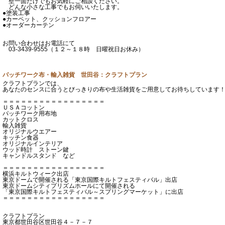
壁一面だけでもお気軽にご相談ください。
どんな小さな工事でもお伺いいたします。
●塗装工事
●カーペット、クッションフロアー
●オーダーカーテン
お問い合わせはお電話にて
03-3439-9555（１２～１８時 日曜祝日お休み）
パッチワーク布・輸入雑貨 世田谷：クラフトプラン
クラフトプランでは、
あなたのセンスに合うとびっきりの布や生活雑貨をご用意してお待ちしています
＝＝＝＝＝＝＝＝＝＝＝＝＝＝＝＝＝
ＵＳＡコットン
パッチワーク用布地
カットクロス
輸入雑貨
オリジナルウエアー
キッチン食器
オリジナルインテリア
ウッド時計 ストーン鍵
キャンドルスタンド など
＝＝＝＝＝＝＝＝＝＝＝＝＝＝＝＝＝
横浜キルトウィーク出店
東京ドームで開催される「東京国際キルトフェスティバル」出店
東京ドームシティプリズムホールにて開催される
「東京国際キルトフェスティバル～スプリングマーケット」に出店
＝＝＝＝＝＝＝＝＝＝＝＝＝＝＝＝＝
クラフトプラン
東京都世田谷区世田谷４－７－７