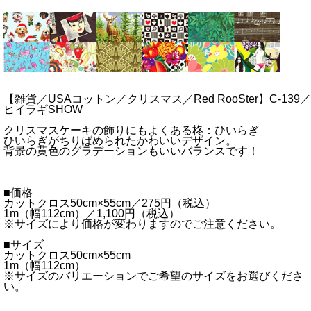
【雑貨／USAコットン／クリスマス／Red RooSter】C-139／
ヒイラギSHOW
クリスマスケーキの飾りにもよくある柊：ひいらぎ
ひいらぎがちりばめられたかわいいデザイン。
背景の黄色のグラデーションもいいバランスです！
■価格
カットクロス50cm×55cm／275円（税込）
1m（幅112cm）／1,100円（税込）
※サイズにより価格が変わりますのでご注意ください。
■サイズ
カットクロス50cm×55cm
1m（幅112cm）
※サイズのバリエーションでご希望のサイズをお選びくださ
い。