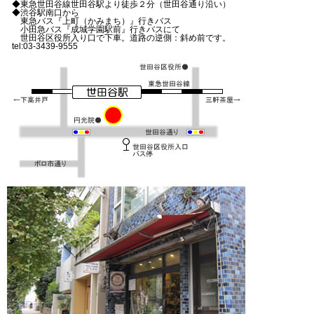
◆東急世田谷線世田谷駅より徒歩２分（世田谷通り沿い）
◆渋谷駅南口から
東急バス『上町（かみまち）』行きバス
小田急バス『成城学園駅前』行きバスにて
世田谷区役所入り口で下車。道路の逆側：斜め前です。
tel:03-3439-9555