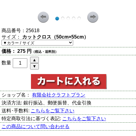
商品番号：
25618
サイズ：
カットクロス（50cm×55cm）
価格：
275 円
（税込・送料別）
数量
ショップ名：
有限会社クラフトプラン
決済方法:
銀行振込、郵便振替、代金引換
送料･手数料:
こちらをご覧下さい
特定商取引法に基づく表記:
こちらをご覧下さい
この商品について問い合わせる