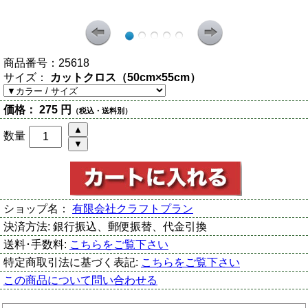
商品番号：
25618
サイズ：
カットクロス（50cm×55cm）
価格：
275 円
（税込・送料別）
数量
ショップ名：
有限会社クラフトプラン
決済方法:
銀行振込、郵便振替、代金引換
送料･手数料:
こちらをご覧下さい
特定商取引法に基づく表記:
こちらをご覧下さい
この商品について問い合わせる