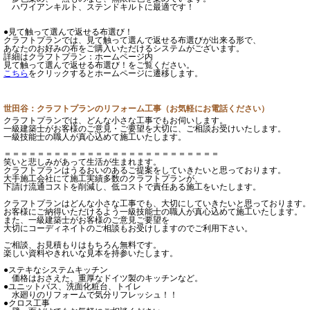
ハワイアンキルト、ステンドキルトに最適です！
●見て触って選んで返せる布選び！
クラフトプランでは、見て触って選んで返せる布選びが出来る形で、
あなたのお好みの布をご購入いただけるシステムがございます。
詳細はクラフトプラン：ホームページ内
見て触って選んで返せる布選び！をご覧ください。
こちら
をクリックするとホームページに遷移します。
世田谷：クラフトプランのリフォーム工事（お気軽にお電話ください）
クラフトプランでは、どんな小さな工事でもお伺いします。
一級建築士がお客様のご意見・ご要望を大切に、ご相談お受けいたします。
一級技能士の職人が真心込めて施工いたします。
＝＝＝＝＝＝＝＝＝＝＝＝＝＝＝＝＝＝＝＝＝＝＝＝＝＝
笑いと悲しみがあって生活が生まれます。
クラフトプランはうるおいのあるご提案をしていきたいと思っております。
大手施工会社にて施工実績多数のクラフトプランが、
下請け流通コストを削減し、低コストで責任ある施工をいたします。
クラフトプランはどんな小さな工事でも、大切にしていきたいと思っております
お客様にご納得いただけるよう一級技能士の職人が真心込めて施工いたします。
また、一級建築士がお客様のご意見ご要望を
大切にコーディネイトのご相談もお受けしますのでご利用下さい。
ご相談、お見積もりはもちろん無料です。
楽しい資料やきれいな見本を持参いたします。
●ステキなシステムキッチン
価格はおさえた、重厚なドイツ製のキッチンなど。
●ユニットバス、洗面化粧台、トイレ
水廻りのリフォームで気分リフレッシュ！！
●クロス工事