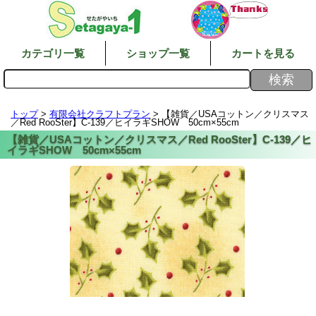
カテゴリ一覧
ショップ一覧
カートを見る
トップ
>
有限会社クラフトプラン
> 【雑貨／USAコットン／クリスマス
／Red RooSter】C-139／ヒイラギSHOW 50cm×55cm