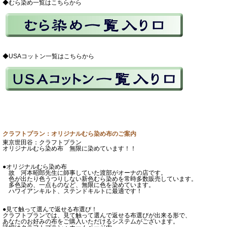
◆むら染め一覧はこちらから
◆USAコットン一覧はこちらから
クラフトプラン：オリジナルむら染め布のご案内
東京世田谷：クラフトプラン
オリジナルむら染め布 無限に染めています！！
●オリジナルむら染め布
故 河本昭郎先生に師事していた渡部がオーナの店です。
色が出たり色うつりしない新色むら染めを常時多数販売しています。
多色染め、一点ものなど、無限に色を染めています。
ハワイアンキルト、ステンドキルトに最適です！
●見て触って選んで返せる布選び！
クラフトプランでは、見て触って選んで返せる布選びが出来る形で、
あなたのお好みの布をご購入いただけるシステムがございます。