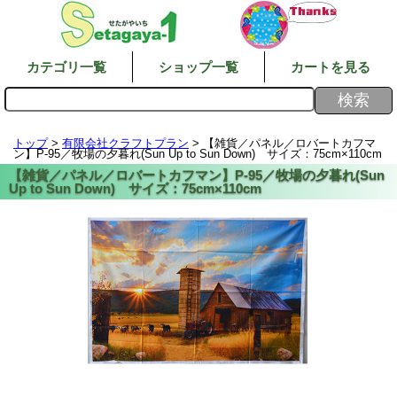
カテゴリ一覧
ショップ一覧
カートを見る
トップ
>
有限会社クラフトプラン
> 【雑貨／パネル／ロバートカフマ
ン】P-95／牧場の夕暮れ(Sun Up to Sun Down) サイズ：75cm×110cm