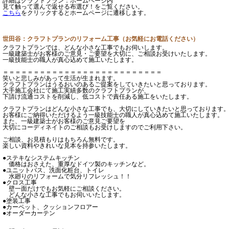
詳細はクラフトプラン：ホームページ内
見て触って選んで返せる布選び！をご覧ください。
こちら
をクリックするとホームページに遷移します。
世田谷：クラフトプランのリフォーム工事（お気軽にお電話ください）
クラフトプランでは、どんな小さな工事でもお伺いします。
一級建築士がお客様のご意見・ご要望を大切に、ご相談お受けいたします。
一級技能士の職人が真心込めて施工いたします。
＝＝＝＝＝＝＝＝＝＝＝＝＝＝＝＝＝＝＝＝＝＝＝＝＝＝
笑いと悲しみがあって生活が生まれます。
クラフトプランはうるおいのあるご提案をしていきたいと思っております。
大手施工会社にて施工実績多数のクラフトプランが、
下請け流通コストを削減し、低コストで責任ある施工をいたします。
クラフトプランはどんな小さな工事でも、大切にしていきたいと思っております
お客様にご納得いただけるよう一級技能士の職人が真心込めて施工いたします。
また、一級建築士がお客様のご意見ご要望を
大切にコーディネイトのご相談もお受けしますのでご利用下さい。
ご相談、お見積もりはもちろん無料です。
楽しい資料やきれいな見本を持参いたします。
●ステキなシステムキッチン
価格はおさえた、重厚なドイツ製のキッチンなど。
●ユニットバス、洗面化粧台、トイレ
水廻りのリフォームで気分リフレッシュ！！
●クロス工事
壁一面だけでもお気軽にご相談ください。
どんな小さな工事でもお伺いいたします。
●塗装工事
●カーペット、クッションフロアー
●オーダーカーテン