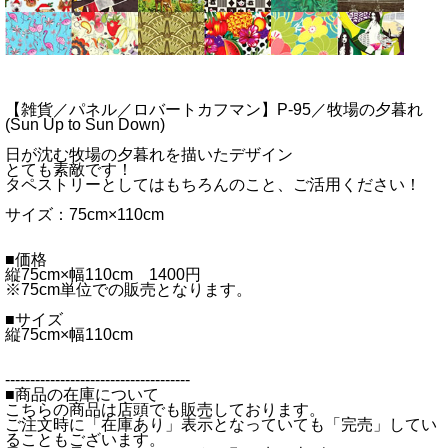
【雑貨／パネル／ロバートカフマン】P-95／牧場の夕暮れ
(Sun Up to Sun Down)
日が沈む牧場の夕暮れを描いたデザイン
とても素敵です！
タペストリーとしてはもちろんのこと、ご活用ください！
サイズ：75cm×110cm
■価格
縦75cm×幅110cm 1400円
※75cm単位での販売となります。
■サイズ
縦75cm×幅110cm
-------------------------------------
■商品の在庫について
こちらの商品は店頭でも販売しております。
ご注文時に「在庫あり」表示となっていても「完売」してい
ることもございます。