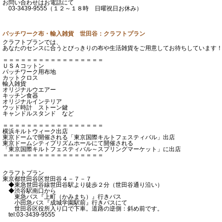
お問い合わせはお電話にて
03-3439-9555（１２～１８時 日曜祝日お休み）
パッチワーク布・輸入雑貨 世田谷：クラフトプラン
クラフトプランでは、
あなたのセンスに合うとびっきりの布や生活雑貨をご用意してお待ちしています
＝＝＝＝＝＝＝＝＝＝＝＝＝＝＝＝＝
ＵＳＡコットン
パッチワーク用布地
カットクロス
輸入雑貨
オリジナルウエアー
キッチン食器
オリジナルインテリア
ウッド時計 ストーン鍵
キャンドルスタンド など
＝＝＝＝＝＝＝＝＝＝＝＝＝＝＝＝＝
横浜キルトウィーク出店
東京ドームで開催される「東京国際キルトフェスティバル」出店
東京ドームシティプリズムホールにて開催される
「東京国際キルトフェスティバル～スプリングマーケット」に出店
＝＝＝＝＝＝＝＝＝＝＝＝＝＝＝＝＝
クラフトプラン
東京都世田谷区世田谷４－７－７
◆東急世田谷線世田谷駅より徒歩２分（世田谷通り沿い）
◆渋谷駅南口から
東急バス『上町（かみまち）』行きバス
小田急バス『成城学園駅前』行きバスにて
世田谷区役所入り口で下車。道路の逆側：斜め前です。
tel:03-3439-9555