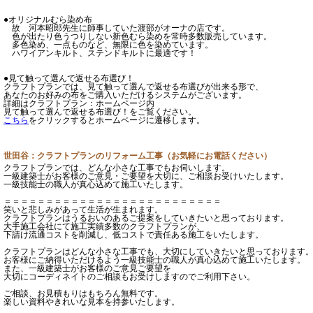
●オリジナルむら染め布
故 河本昭郎先生に師事していた渡部がオーナの店です。
色が出たり色うつりしない新色むら染めを常時多数販売しています。
多色染め、一点ものなど、無限に色を染めています。
ハワイアンキルト、ステンドキルトに最適です！
●見て触って選んで返せる布選び！
クラフトプランでは、見て触って選んで返せる布選びが出来る形で、
あなたのお好みの布をご購入いただけるシステムがございます。
詳細はクラフトプラン：ホームページ内
見て触って選んで返せる布選び！をご覧ください。
こちら
をクリックするとホームページに遷移します。
世田谷：クラフトプランのリフォーム工事（お気軽にお電話ください）
クラフトプランでは、どんな小さな工事でもお伺いします。
一級建築士がお客様のご意見・ご要望を大切に、ご相談お受けいたします。
一級技能士の職人が真心込めて施工いたします。
＝＝＝＝＝＝＝＝＝＝＝＝＝＝＝＝＝＝＝＝＝＝＝＝＝＝
笑いと悲しみがあって生活が生まれます。
クラフトプランはうるおいのあるご提案をしていきたいと思っております。
大手施工会社にて施工実績多数のクラフトプランが、
下請け流通コストを削減し、低コストで責任ある施工をいたします。
クラフトプランはどんな小さな工事でも、大切にしていきたいと思っております
お客様にご納得いただけるよう一級技能士の職人が真心込めて施工いたします。
また、一級建築士がお客様のご意見ご要望を
大切にコーディネイトのご相談もお受けしますのでご利用下さい。
ご相談、お見積もりはもちろん無料です。
楽しい資料やきれいな見本を持参いたします。