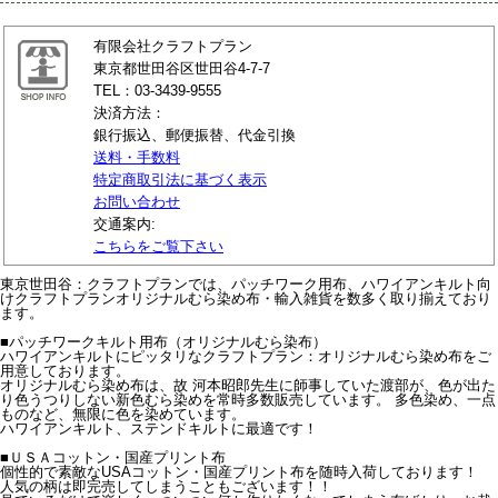
有限会社クラフトプラン
東京都世田谷区世田谷4-7-7
TEL：03-3439-9555
決済方法：
銀行振込、郵便振替、代金引換
送料・手数料
特定商取引法に基づく表示
お問い合わせ
交通案内:
こちらをご覧下さい
東京世田谷：クラフトプランでは、パッチワーク用布、ハワイアンキルト向
けクラフトプランオリジナルむら染め布・輸入雑貨を数多く取り揃えており
ます。
■パッチワークキルト用布（オリジナルむら染布）
ハワイアンキルトにピッタリなクラフトプラン：オリジナルむら染め布をご
用意しております。
オリジナルむら染め布は、故 河本昭郎先生に師事していた渡部が、色が出た
り色うつりしない新色むら染めを常時多数販売しています。 多色染め、一点
ものなど、無限に色を染めています。
ハワイアンキルト、ステンドキルトに最適です！
■ＵＳＡコットン・国産プリント布
個性的で素敵なUSAコットン・国産プリント布を随時入荷しております！
人気の柄は即完売してしまうこともございます！！