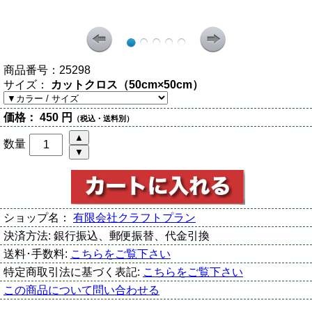
商品番号：
25298
サイズ：
カットクロス（50cm×50cm）
価格：
450 円
（税込・送料別）
数量
ショップ名：
有限会社クラフトプラン
決済方法:
銀行振込、郵便振替、代金引換
送料･手数料:
こちらをご覧下さい
特定商取引法に基づく表記:
こちらをご覧下さい
この商品について問い合わせる