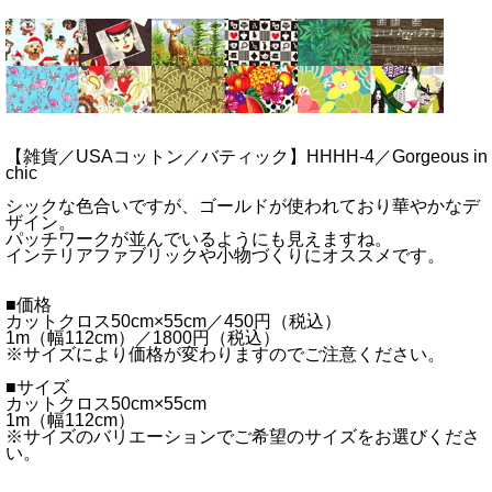
【雑貨／USAコットン／バティック】HHHH-4／Gorgeous in
chic
シックな色合いですが、ゴールドが使われており華やかなデ
ザイン。
パッチワークが並んでいるようにも見えますね。
インテリアファブリックや小物づくりにオススメです。
■価格
カットクロス50cm×55cm／450円（税込）
1m（幅112cm）／1800円（税込）
※サイズにより価格が変わりますのでご注意ください。
■サイズ
カットクロス50cm×55cm
1m（幅112cm）
※サイズのバリエーションでご希望のサイズをお選びくださ
い。