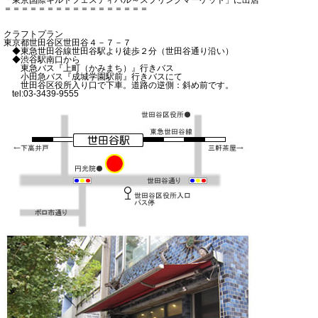
＝＝＝＝＝＝＝＝＝＝＝＝＝＝＝＝＝
クラフトプラン
東京都世田谷区世田谷４－７－７
◆東急世田谷線世田谷駅より徒歩２分（世田谷通り沿い）
◆渋谷駅南口から
東急バス『上町（かみまち）』行きバス
小田急バス『成城学園駅前』行きバスにて
世田谷区役所入り口で下車。道路の逆側：斜め前です。
tel:03-3439-9555