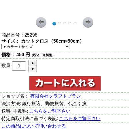
商品番号：
25298
サイズ：
カットクロス（50cm×50cm）
価格：
450 円
（税込・送料別）
数量
ショップ名：
有限会社クラフトプラン
決済方法:
銀行振込、郵便振替、代金引換
送料･手数料:
こちらをご覧下さい
特定商取引法に基づく表記:
こちらをご覧下さい
この商品について問い合わせる