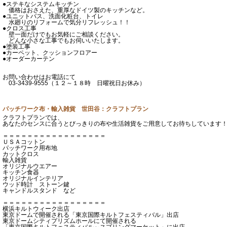
●ステキなシステムキッチン
価格はおさえた、重厚なドイツ製のキッチンなど。
●ユニットバス、洗面化粧台、トイレ
水廻りのリフォームで気分リフレッシュ！！
●クロス工事
壁一面だけでもお気軽にご相談ください。
どんな小さな工事でもお伺いいたします。
●塗装工事
●カーペット、クッションフロアー
●オーダーカーテン
お問い合わせはお電話にて
03-3439-9555（１２～１８時 日曜祝日お休み）
パッチワーク布・輸入雑貨 世田谷：クラフトプラン
クラフトプランでは、
あなたのセンスに合うとびっきりの布や生活雑貨をご用意してお待ちしています
＝＝＝＝＝＝＝＝＝＝＝＝＝＝＝＝＝
ＵＳＡコットン
パッチワーク用布地
カットクロス
輸入雑貨
オリジナルウエアー
キッチン食器
オリジナルインテリア
ウッド時計 ストーン鍵
キャンドルスタンド など
＝＝＝＝＝＝＝＝＝＝＝＝＝＝＝＝＝
横浜キルトウィーク出店
東京ドームで開催される「東京国際キルトフェスティバル」出店
東京ドームシティプリズムホールにて開催される
「東京国際キルトフェスティバル～スプリングマーケット」に出店