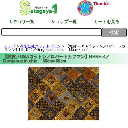
カテゴリ一覧
ショップ一覧
カートを見る
トップ
>
有限会社クラフトプラン
> 【雑貨／USAコットン／ロバートカ
フマン】HHHH-4／Gorgeous in chic 50cm×55cm