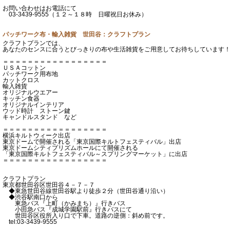
お問い合わせはお電話にて
03-3439-9555（１２～１８時 日曜祝日お休み）
パッチワーク布・輸入雑貨 世田谷：クラフトプラン
クラフトプランでは、
あなたのセンスに合うとびっきりの布や生活雑貨をご用意してお待ちしています
＝＝＝＝＝＝＝＝＝＝＝＝＝＝＝＝＝
ＵＳＡコットン
パッチワーク用布地
カットクロス
輸入雑貨
オリジナルウエアー
キッチン食器
オリジナルインテリア
ウッド時計 ストーン鍵
キャンドルスタンド など
＝＝＝＝＝＝＝＝＝＝＝＝＝＝＝＝＝
横浜キルトウィーク出店
東京ドームで開催される「東京国際キルトフェスティバル」出店
東京ドームシティプリズムホールにて開催される
「東京国際キルトフェスティバル～スプリングマーケット」に出店
＝＝＝＝＝＝＝＝＝＝＝＝＝＝＝＝＝
クラフトプラン
東京都世田谷区世田谷４－７－７
◆東急世田谷線世田谷駅より徒歩２分（世田谷通り沿い）
◆渋谷駅南口から
東急バス『上町（かみまち）』行きバス
小田急バス『成城学園駅前』行きバスにて
世田谷区役所入り口で下車。道路の逆側：斜め前です。
tel:03-3439-9555