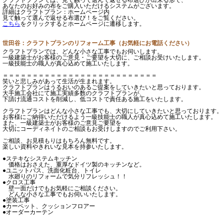
あなたのお好みの布をご購入いただけるシステムがございます。
詳細はクラフトプラン：ホームページ内
見て触って選んで返せる布選び！をご覧ください。
こちら
をクリックするとホームページに遷移します。
世田谷：クラフトプランのリフォーム工事（お気軽にお電話ください）
クラフトプランでは、どんな小さな工事でもお伺いします。
一級建築士がお客様のご意見・ご要望を大切に、ご相談お受けいたします。
一級技能士の職人が真心込めて施工いたします。
＝＝＝＝＝＝＝＝＝＝＝＝＝＝＝＝＝＝＝＝＝＝＝＝＝＝
笑いと悲しみがあって生活が生まれます。
クラフトプランはうるおいのあるご提案をしていきたいと思っております。
大手施工会社にて施工実績多数のクラフトプランが、
下請け流通コストを削減し、低コストで責任ある施工をいたします。
クラフトプランはどんな小さな工事でも、大切にしていきたいと思っております
お客様にご納得いただけるよう一級技能士の職人が真心込めて施工いたします。
また、一級建築士がお客様のご意見ご要望を
大切にコーディネイトのご相談もお受けしますのでご利用下さい。
ご相談、お見積もりはもちろん無料です。
楽しい資料やきれいな見本を持参いたします。
●ステキなシステムキッチン
価格はおさえた、重厚なドイツ製のキッチンなど。
●ユニットバス、洗面化粧台、トイレ
水廻りのリフォームで気分リフレッシュ！！
●クロス工事
壁一面だけでもお気軽にご相談ください。
どんな小さな工事でもお伺いいたします。
●塗装工事
●カーペット、クッションフロアー
●オーダーカーテン