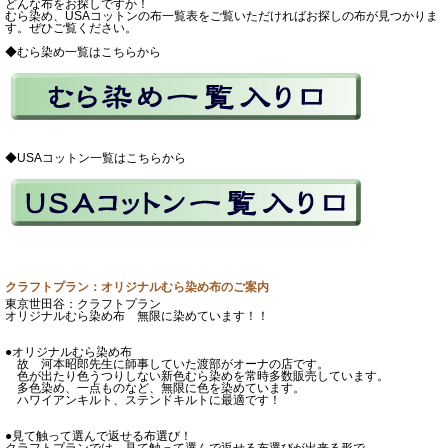
どんな布をお探しですか！
むら染め、USAコットンの布一覧表をご覧いただければお探しの布が見つかりま
す。ぜひご覧ください。
◆むら染め一覧はこちらから
◆USAコットン一覧はこちらから
クラフトプラン：オリジナルむら染め布のご案内
東京世田谷：クラフトプラン
オリジナルむら染め布 無限に染めています！！
●オリジナルむら染め布
故 河本昭郎先生に師事していた渡部がオーナの店です。
色が出たり色うつりしない新色むら染めを常時多数販売しています。
多色染め、一点ものなど、無限に色を染めています。
ハワイアンキルト、ステンドキルトに最適です！
●見て触って選んで返せる布選び！
クラフトプランでは、見て触って選んで返せる布選びが出来る形で、