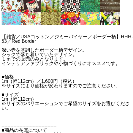
【雑貨／USAコットン／ジミーバイヤー／ボーダー柄】HHH-
53／Red Border
深い赤を基調したボーダー柄デザイン。
シックで落ち着いていたデザイン。
１ｍでの販売のみとなります。
インテリアファブリックや小物づくりにオススメです。
■価格
1m（幅112cm）／1,600円（税込）
※サイズにより価格が変わりますのでご注意ください。
■サイズ
1m（幅112cm）
※サイズのバリエーションでご希望のサイズをお選びくださ
い。
-------------------------------------
■商品の在庫について