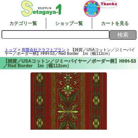
カテゴリ一覧
ショップ一覧
カートを見る
トップ
>
有限会社クラフトプラン
> 【雑貨／USAコットン／ジミーバイ
ヤー／ボーダー柄】HHH-53／Red Border 1m（幅112cm）