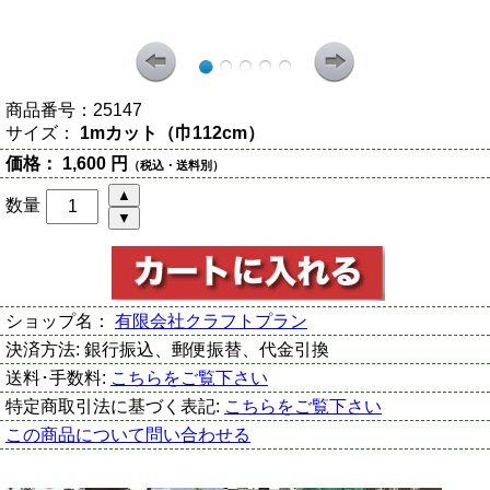
商品番号：
25147
サイズ：
1mカット（巾112cm）
価格：
1,600 円
（税込・送料別）
数量
ショップ名：
有限会社クラフトプラン
決済方法:
銀行振込、郵便振替、代金引換
送料･手数料:
こちらをご覧下さい
特定商取引法に基づく表記:
こちらをご覧下さい
この商品について問い合わせる