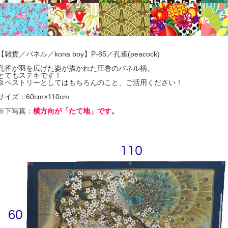
【雑貨／パネル／kona boy】P-85／孔雀(peacock)
孔雀が羽を広げた姿が描かれた圧巻のパネル柄。
とてもステキです！
タペストリーとしてはもちろんのこと、ご活用ください！
サイズ：60cm×110cm
※下写真：
横方向が「たて地」です。