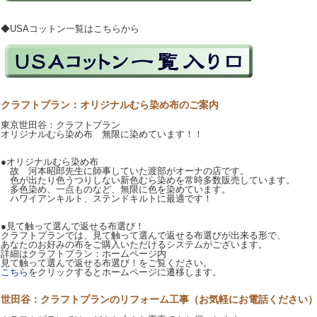
◆USAコットン一覧はこちらから
クラフトプラン：オリジナルむら染め布のご案内
東京世田谷：クラフトプラン
オリジナルむら染め布 無限に染めています！！
●オリジナルむら染め布
故 河本昭郎先生に師事していた渡部がオーナの店です。
色が出たり色うつりしない新色むら染めを常時多数販売しています。
多色染め、一点ものなど、無限に色を染めています。
ハワイアンキルト、ステンドキルトに最適です！
●見て触って選んで返せる布選び！
クラフトプランでは、見て触って選んで返せる布選びが出来る形で、
あなたのお好みの布をご購入いただけるシステムがございます。
詳細はクラフトプラン：ホームページ内
見て触って選んで返せる布選び！をご覧ください。
こちら
をクリックするとホームページに遷移します。
世田谷：クラフトプランのリフォーム工事（お気軽にお電話ください