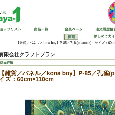
【雑貨／パネル／kona boy】P-85／孔雀(peacock) サイズ：60cm
有限会社クラフトプラン
【雑貨／パネル／kona boy】P-85／孔雀(pe
イズ：60cm×110cm