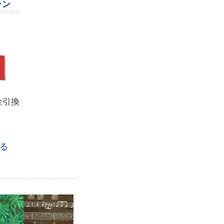
ラン
金引換
る