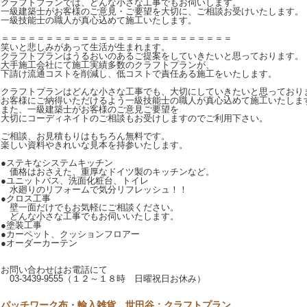
クラフトプランでは、どんな小さな工事でもお伺いします。
一級建築士がお客様のご意見・ご要望を大切に、ご相談お受けいたします。
一級技能士の職人が真心込めて施工いたします。
＝＝＝＝＝＝＝＝＝＝＝＝＝＝＝＝＝＝＝＝＝＝＝＝＝＝
笑いと悲しみがあって生活が生まれます。
クラフトプランはうるおいのあるご提案をしていきたいと思っております。
大手施工会社にて施工実績多数のクラフトプランが、
下請け流通コストを削減し、低コストで責任ある施工をいたします。
クラフトプランはどんな小さな工事でも、大切にしていきたいと思っており
お客様にご納得いただけるよう一級技能士の職人が真心込めて施工いたしま
また、一級建築士がお客様のご意見ご要望を
大切にコーディネイトのご相談もお受けしますのでご利用下さい。
ご相談、お見積もりはもちろん無料です。
楽しい資料やきれいな見本を持参いたします。
●ステキなシステムキッチン
価格はおさえた、重厚なドイツ製のキッチンなど。
●ユニットバス、洗面化粧台、トイレ
水廻りのリフォームで気分リフレッシュ！！
●クロス工事
壁一面だけでもお気軽にご相談ください。
どんな小さな工事でもお伺いいたします。
●塗装工事
●カーペット、クッションフロアー
●オーダーカーテン
お問い合わせはお電話にて
03-3439-9555（１２～１８時 日曜祝日お休み）
パッチワーク布・輸入雑貨 世田谷：クラフトプラン