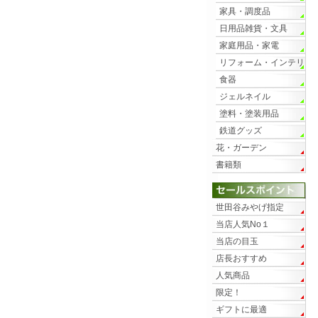
家具・調度品
日用品雑貨・文具
家庭用品・家電
リフォーム・インテリ
ア
食器
ジェルネイル
塗料・塗装用品
鉄道グッズ
花・ガーデン
書籍類
世田谷みやげ指定
当店人気No１
当店の目玉
店長おすすめ
人気商品
限定！
ギフトに最適