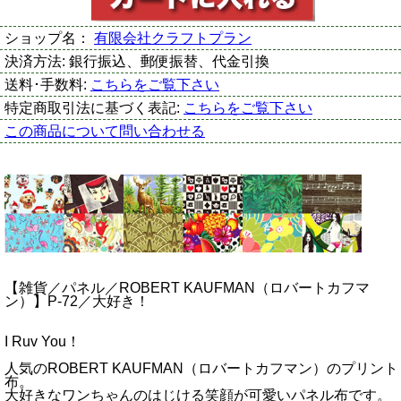
ショップ名：
有限会社クラフトプラン
決済方法:
銀行振込、郵便振替、代金引換
送料･手数料:
こちらをご覧下さい
特定商取引法に基づく表記:
こちらをご覧下さい
この商品について問い合わせる
【雑貨／パネル／ROBERT KAUFMAN（ロバートカフマ
ン）】P-72／大好き！
I Ruv You！
人気のROBERT KAUFMAN（ロバートカフマン）のプリント
布。
大好きなワンちゃんのはじける笑顔が可愛いパネル布です。