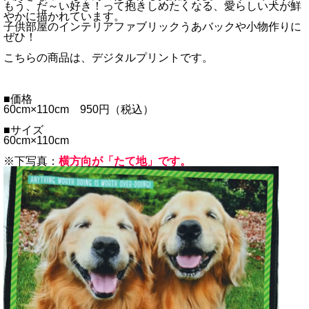
もう、だ～い好き！って抱きしめたくなる、愛らしい犬が鮮
やかに描かれています。
子供部屋のインテリアファブリックうあバックや小物作りに
ぜひ！
こちらの商品は、デジタルプリントです。
■価格
60cm×110cm 950円（税込）
■サイズ
60cm×110cm
※下写真：
横方向が「たて地」です。