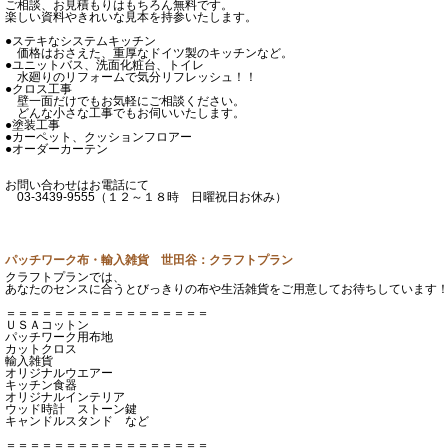
ご相談、お見積もりはもちろん無料です。
楽しい資料やきれいな見本を持参いたします。
●ステキなシステムキッチン
価格はおさえた、重厚なドイツ製のキッチンなど。
●ユニットバス、洗面化粧台、トイレ
水廻りのリフォームで気分リフレッシュ！！
●クロス工事
壁一面だけでもお気軽にご相談ください。
どんな小さな工事でもお伺いいたします。
●塗装工事
●カーペット、クッションフロアー
●オーダーカーテン
お問い合わせはお電話にて
03-3439-9555（１２～１８時 日曜祝日お休み）
パッチワーク布・輸入雑貨 世田谷：クラフトプラン
クラフトプランでは、
あなたのセンスに合うとびっきりの布や生活雑貨をご用意してお待ちしています
＝＝＝＝＝＝＝＝＝＝＝＝＝＝＝＝＝
ＵＳＡコットン
パッチワーク用布地
カットクロス
輸入雑貨
オリジナルウエアー
キッチン食器
オリジナルインテリア
ウッド時計 ストーン鍵
キャンドルスタンド など
＝＝＝＝＝＝＝＝＝＝＝＝＝＝＝＝＝