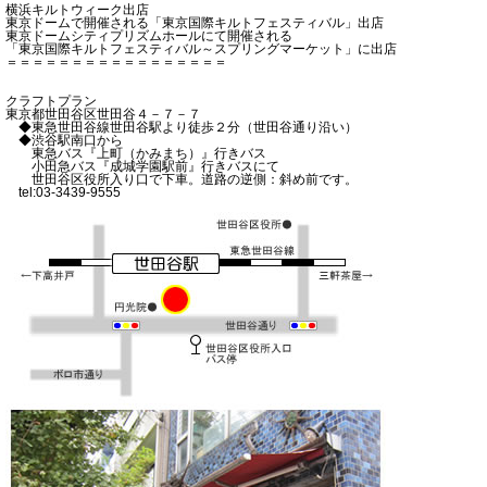
横浜キルトウィーク出店
東京ドームで開催される「東京国際キルトフェスティバル」出店
東京ドームシティプリズムホールにて開催される
「東京国際キルトフェスティバル～スプリングマーケット」に出店
＝＝＝＝＝＝＝＝＝＝＝＝＝＝＝＝＝
クラフトプラン
東京都世田谷区世田谷４－７－７
◆東急世田谷線世田谷駅より徒歩２分（世田谷通り沿い）
◆渋谷駅南口から
東急バス『上町（かみまち）』行きバス
小田急バス『成城学園駅前』行きバスにて
世田谷区役所入り口で下車。道路の逆側：斜め前です。
tel:03-3439-9555