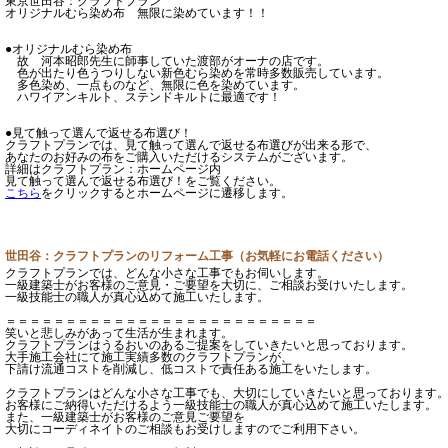
東京世田谷：クラフトプラン
オリジナルむら染め布 無限に染めています！！
●オリジナルむら染め布
故 河本昭郎先生に師事していた渡部がオーナの店です。
色が出たり色うつりしない新色むら染めを常時多数販売しています。
多色染め、一点ものなど、無限に色を染めています。
ハワイアンキルト、ステンドキルトに最適です！
●見て触って選んで返せる布選び！
クラフトプランでは、見て触って選んで返せる布選びが出来る形で、
あなたのお好みの布をご購入いただけるシステムがございます。
詳細はクラフトプラン：ホームページ内
見て触って選んで返せる布選び！をご覧ください。
こちら
をクリックするとホームページに遷移します。
世田谷：クラフトプランのリフォーム工事（お気軽にお電話ください）
クラフトプランでは、どんな小さな工事でもお伺いします。
一級建築士がお客様のご意見・ご要望を大切に、ご相談お受けいたします。
一級技能士の職人が真心込めて施工いたします。
＝＝＝＝＝＝＝＝＝＝＝＝＝＝＝＝＝＝＝＝＝＝＝＝＝＝
笑いと悲しみがあって生活が生まれます。
クラフトプランはうるおいのあるご提案をしていきたいと思っております。
大手施工会社にて施工実績多数のクラフトプランが、
下請け流通コストを削減し、低コストで責任ある施工をいたします。
クラフトプランはどんな小さな工事でも、大切にしていきたいと思っております
お客様にご納得いただけるよう一級技能士の職人が真心込めて施工いたします。
また、一級建築士がお客様のご意見ご要望を
大切にコーディネイトのご相談もお受けしますのでご利用下さい。