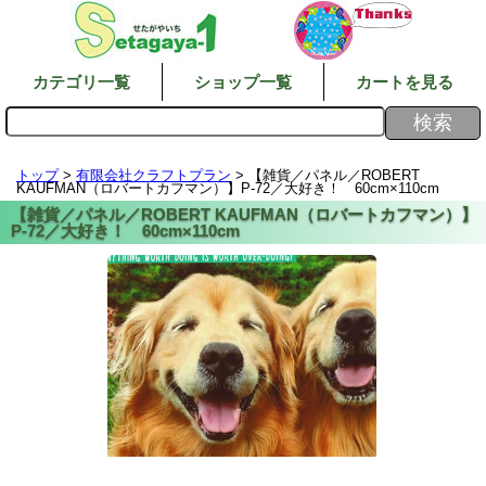
カテゴリ一覧
ショップ一覧
カートを見る
トップ
>
有限会社クラフトプラン
> 【雑貨／パネル／ROBERT
KAUFMAN（ロバートカフマン）】P-72／大好き！ 60cm×110cm