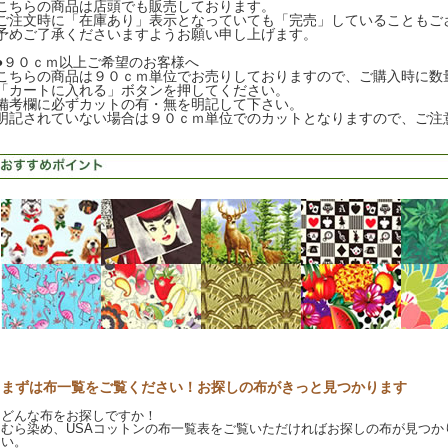
こちらの商品は店頭でも販売しております。
ご注文時に「在庫あり」表示となっていても「完売」していることもご
予めご了承くださいますようお願い申し上げます。
●９０ｃｍ以上ご希望のお客様へ
こちらの商品は９０ｃｍ単位でお売りしておりますので、ご購入時に数
「カートに入れる」ボタンを押してください。
備考欄に必ずカットの有・無を明記して下さい。
明記されていない場合は９０ｃｍ単位でのカットとなりますので、ご注
まずは布一覧をご覧ください！お探しの布がきっと見つかります
どんな布をお探しですか！
むら染め、USAコットンの布一覧表をご覧いただければお探しの布が見つか
い。