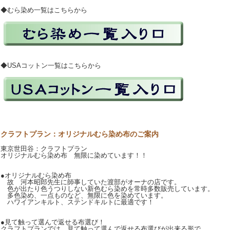
◆むら染め一覧はこちらから
◆USAコットン一覧はこちらから
クラフトプラン：オリジナルむら染め布のご案内
東京世田谷：クラフトプラン
オリジナルむら染め布 無限に染めています！！
●オリジナルむら染め布
故 河本昭郎先生に師事していた渡部がオーナの店です。
色が出たり色うつりしない新色むら染めを常時多数販売しています。
多色染め、一点ものなど、無限に色を染めています。
ハワイアンキルト、ステンドキルトに最適です！
●見て触って選んで返せる布選び！
クラフトプランでは、見て触って選んで返せる布選びが出来る形で、