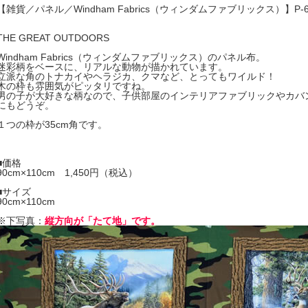
【雑貨／パネル／Windham Fabrics（ウィンダムファブリックス）】P
THE GREAT OUTDOORS
Windham Fabrics（ウィンダムファブリックス）のパネル布。
迷彩柄をベースに、リアルな動物が描かれています。
立派な角のトナカイやヘラジカ、クマなど、とってもワイルド！
木の枠も雰囲気がピッタリですね。
男の子が大好きな柄なので、子供部屋のインテリアファブリックやカバ
にもどうぞ。
１つの枠が35cm角です。
■価格
90cm×110cm 1,450円（税込）
■サイズ
90cm×110cm
※下写真：
縦方向が「たて地」です。