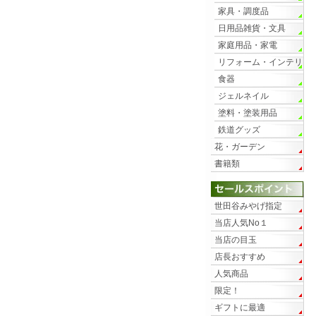
家具・調度品
日用品雑貨・文具
家庭用品・家電
リフォーム・インテリ
ア
食器
ジェルネイル
塗料・塗装用品
鉄道グッズ
花・ガーデン
書籍類
世田谷みやげ指定
当店人気No１
当店の目玉
店長おすすめ
人気商品
限定！
ギフトに最適