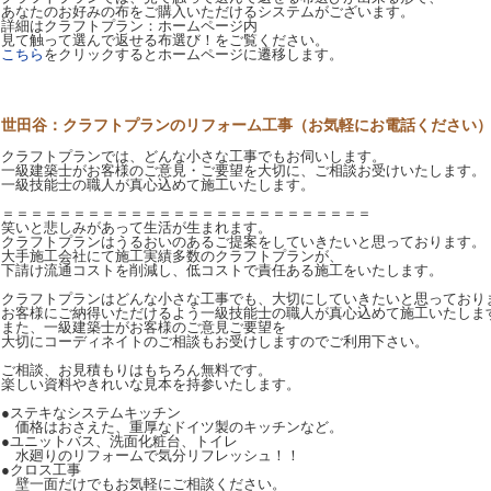
あなたのお好みの布をご購入いただけるシステムがございます。
詳細はクラフトプラン：ホームページ内
見て触って選んで返せる布選び！をご覧ください。
こちら
をクリックするとホームページに遷移します。
世田谷：クラフトプランのリフォーム工事（お気軽にお電話ください
クラフトプランでは、どんな小さな工事でもお伺いします。
一級建築士がお客様のご意見・ご要望を大切に、ご相談お受けいたします。
一級技能士の職人が真心込めて施工いたします。
＝＝＝＝＝＝＝＝＝＝＝＝＝＝＝＝＝＝＝＝＝＝＝＝＝＝
笑いと悲しみがあって生活が生まれます。
クラフトプランはうるおいのあるご提案をしていきたいと思っております。
大手施工会社にて施工実績多数のクラフトプランが、
下請け流通コストを削減し、低コストで責任ある施工をいたします。
クラフトプランはどんな小さな工事でも、大切にしていきたいと思っており
お客様にご納得いただけるよう一級技能士の職人が真心込めて施工いたしま
また、一級建築士がお客様のご意見ご要望を
大切にコーディネイトのご相談もお受けしますのでご利用下さい。
ご相談、お見積もりはもちろん無料です。
楽しい資料やきれいな見本を持参いたします。
●ステキなシステムキッチン
価格はおさえた、重厚なドイツ製のキッチンなど。
●ユニットバス、洗面化粧台、トイレ
水廻りのリフォームで気分リフレッシュ！！
●クロス工事
壁一面だけでもお気軽にご相談ください。