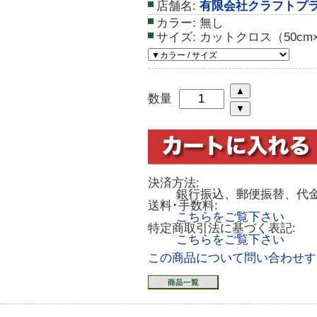
店舗名:
有限会社クラフトプ
カラー:
無し
サイズ:
カットクロス（50cm×
数量
決済方法:
銀行振込、郵便振替、代
送料･手数料:
こちらをご覧下さい
特定商取引法に基づく表記:
こちらをご覧下さい
この商品について問い合わせす