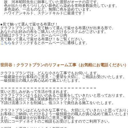
故 河本昭郎先生に師事していた渡部がオーナの店です。
色が出たり色うつりしない新色むら染めを常時多数販売しています。
多色染め、一点ものなど、無限に色を染めています。
ハワイアンキルト、ステンドキルトに最適です！
●見て触って選んで返せる布選び！
クラフトプランでは、見て触って選んで返せる布選びが出来る形で、
あなたのお好みの布をご購入いただけるシステムがございます。
詳細はクラフトプラン：ホームページ内
見て触って選んで返せる布選び！をご覧ください。
こちら
をクリックするとホームページに遷移します。
世田谷：クラフトプランのリフォーム工事（お気軽にお電話ください
クラフトプランでは、どんな小さな工事でもお伺いします。
一級建築士がお客様のご意見・ご要望を大切に、ご相談お受けいたします。
一級技能士の職人が真心込めて施工いたします。
＝＝＝＝＝＝＝＝＝＝＝＝＝＝＝＝＝＝＝＝＝＝＝＝＝＝
笑いと悲しみがあって生活が生まれます。
クラフトプランはうるおいのあるご提案をしていきたいと思っております。
大手施工会社にて施工実績多数のクラフトプランが、
下請け流通コストを削減し、低コストで責任ある施工をいたします。
クラフトプランはどんな小さな工事でも、大切にしていきたいと思っており
お客様にご納得いただけるよう一級技能士の職人が真心込めて施工いたしま
また、一級建築士がお客様のご意見ご要望を
大切にコーディネイトのご相談もお受けしますのでご利用下さい。