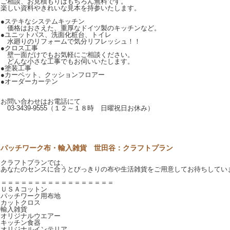
ご相談、お見積もりはもちろん無料です。
楽しい資料やきれいな見本を持参いたします。
●ステキなシステムキッチン
価格はおさえた、重厚なドイツ製のキッチンなど。
●ユニットバス、洗面化粧台、トイレ
水廻りのリフォームで気分リフレッシュ！！
●クロス工事
壁一面だけでもお気軽にご相談ください。
どんな小さな工事でもお伺いいたします。
●塗装工事
●カーペット、クッションフロアー
●オーダーカーテン
お問い合わせはお電話にて
03-3439-9555（１２～１８時 日曜祝日お休み）
パッチワーク布・輸入雑貨 世田谷：クラフトプラン
クラフトプランでは、
あなたのセンスに合うとびっきりの布や生活雑貨をご用意してお待ちしてい
＝＝＝＝＝＝＝＝＝＝＝＝＝＝＝＝＝
ＵＳＡコットン
パッチワーク用布地
カットクロス
輸入雑貨
オリジナルウエアー
キッチン食器
オリジナルインテリア