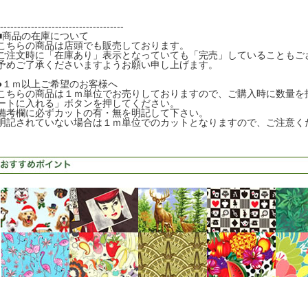
------------------------------------
■商品の在庫について
こちらの商品は店頭でも販売しております。
ご注文時に「在庫あり」表示となっていても「完売」していることもご
予めご了承くださいますようお願い申し上げます。
●１ｍ以上ご希望のお客様へ
こちらの商品は１ｍ単位でお売りしておりますので、ご購入時に数量を
ートに入れる」ボタンを押してください。
備考欄に必ずカットの有・無を明記して下さい。
明記されていない場合は１ｍ単位でのカットとなりますので、ご注意く