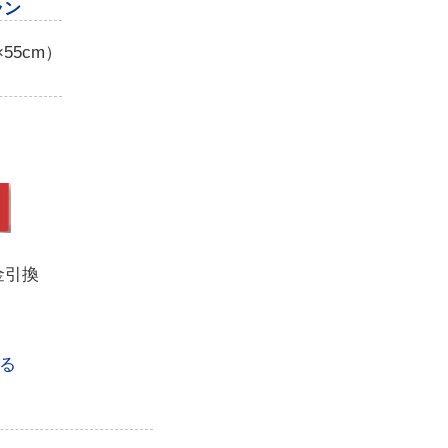
ラン
55cm）
金引換
る