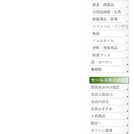
家具・調度品
日用品雑貨・文具
家庭用品・家電
リフォーム・インテリ
ア
食器
ジェルネイル
塗料・塗装用品
鉄道グッズ
花・ガーデン
書籍類
世田谷みやげ指定
当店人気No１
当店の目玉
店長おすすめ
人気商品
限定！
ギフトに最適