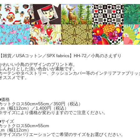
【雑貨／USAコットン／SPX fabrics】HH-72／小鳥のさえずり
かわいい小鳥のデザインのプリント布。
ふんわりとした淡い色合いが素敵です。
カーテンやタペストリー、クッションカバー等のインテリアファブリッ
オススメです。
■価格
カットクロス50cm×55cm／350円（税込）
1m（幅112cm）／1,400円（税込）
※サイズにより価格が変わりますのでご注意ください。
■サイズ
カットクロス50cm×55cm
1m（幅112cm）
※サイズのバリエーションでご希望のサイズをお選びください。