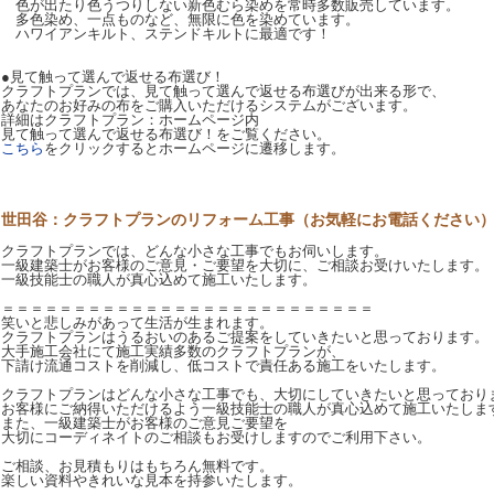
色が出たり色うつりしない新色むら染めを常時多数販売しています。
多色染め、一点ものなど、無限に色を染めています。
ハワイアンキルト、ステンドキルトに最適です！
●見て触って選んで返せる布選び！
クラフトプランでは、見て触って選んで返せる布選びが出来る形で、
あなたのお好みの布をご購入いただけるシステムがございます。
詳細はクラフトプラン：ホームページ内
見て触って選んで返せる布選び！をご覧ください。
こちら
をクリックするとホームページに遷移します。
世田谷：クラフトプランのリフォーム工事（お気軽にお電話ください
クラフトプランでは、どんな小さな工事でもお伺いします。
一級建築士がお客様のご意見・ご要望を大切に、ご相談お受けいたします。
一級技能士の職人が真心込めて施工いたします。
＝＝＝＝＝＝＝＝＝＝＝＝＝＝＝＝＝＝＝＝＝＝＝＝＝＝
笑いと悲しみがあって生活が生まれます。
クラフトプランはうるおいのあるご提案をしていきたいと思っております。
大手施工会社にて施工実績多数のクラフトプランが、
下請け流通コストを削減し、低コストで責任ある施工をいたします。
クラフトプランはどんな小さな工事でも、大切にしていきたいと思っており
お客様にご納得いただけるよう一級技能士の職人が真心込めて施工いたしま
また、一級建築士がお客様のご意見ご要望を
大切にコーディネイトのご相談もお受けしますのでご利用下さい。
ご相談、お見積もりはもちろん無料です。
楽しい資料やきれいな見本を持参いたします。