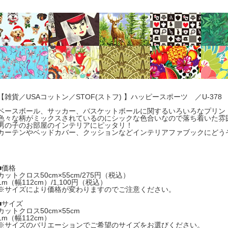
【雑貨／USAコットン／STOF(ストフ) 】ハッピースポーツ ／U-378
ベースボール、サッカー、バスケットボールに関するいろいろなプリン
色々な柄がミックスされているのにシックな色合いなので落ち着いた雰
男の子のお部屋のインテリアにピッタリ！
カーテンやベッドカバー、クッションなどインテリアファブックにどう
■価格
カットクロス50cm×55cm/275円（税込）
1m（幅112cm）/1,100円（税込）
※サイズにより価格が変わりますのでご注意ください。
■サイズ
カットクロス50cm×55cm
1m（幅112cm）
※サイズのバリエーションでご希望のサイズをお選びください。