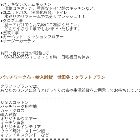
●ステキなシステムキッチン
価格はおさえた、重厚なドイツ製のキッチンなど。
●ユニットバス、洗面化粧台、トイレ
水廻りのリフォームで気分リフレッシュ！！
●クロス工事
壁一面だけでもお気軽にご相談ください。
どんな小さな工事でもお伺いいたします。
●塗装工事
●カーペット、クッションフロアー
●オーダーカーテン
お問い合わせはお電話にて
03-3439-9555（１２～１８時 日曜祝日お休み）
パッチワーク布・輸入雑貨 世田谷：クラフトプラン
クラフトプランでは、
あなたのセンスに合うとびっきりの布や生活雑貨をご用意してお待ちしてい
＝＝＝＝＝＝＝＝＝＝＝＝＝＝＝＝＝
ＵＳＡコットン
パッチワーク用布地
カットクロス
輸入雑貨
オリジナルウエアー
キッチン食器
オリジナルインテリア
ウッド時計 ストーン鍵
キャンドルスタンド など
＝＝＝＝＝＝＝＝＝＝＝＝＝＝＝＝＝