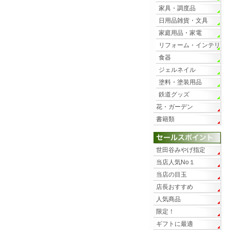
家具・調度品
日用品雑貨・文具
家庭用品・家電
リフォーム・インテリ
ア
食器
ジェルネイル
塗料・塗装用品
鉄道グッズ
花・ガーデン
書籍類
世田谷みやげ指定
当店人気No１
当店の目玉
店長おすすめ
人気商品
限定！
ギフトに最適