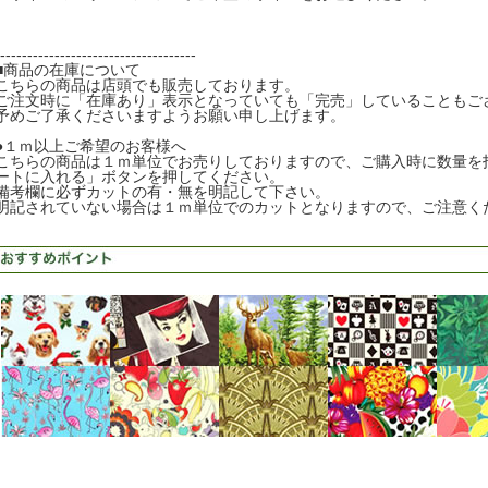
------------------------------------
■商品の在庫について
こちらの商品は店頭でも販売しております。
ご注文時に「在庫あり」表示となっていても「完売」していることもご
予めご了承くださいますようお願い申し上げます。
●１ｍ以上ご希望のお客様へ
こちらの商品は１ｍ単位でお売りしておりますので、ご購入時に数量を
ートに入れる」ボタンを押してください。
備考欄に必ずカットの有・無を明記して下さい。
明記されていない場合は１ｍ単位でのカットとなりますので、ご注意く