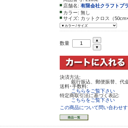
店舗名:
有限会社クラフトプ
カラー:
無し
サイズ:
カットクロス（50cm×
数量
決済方法:
銀行振込、郵便振替、代
送料･手数料:
こちらをご覧下さい
特定商取引法に基づく表記:
こちらをご覧下さい
この商品について問い合わせす