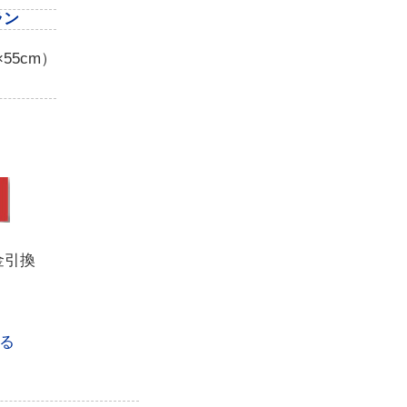
ラン
55cm）
金引換
る