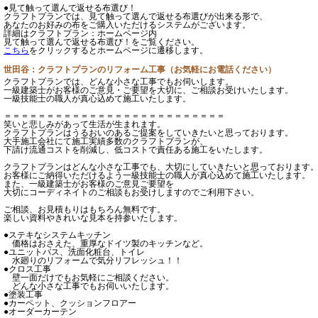
●見て触って選んで返せる布選び！
クラフトプランでは、見て触って選んで返せる布選びが出来る形で、
あなたのお好みの布をご購入いただけるシステムがございます。
詳細はクラフトプラン：ホームページ内
見て触って選んで返せる布選び！をご覧ください。
こちら
をクリックするとホームページに遷移します。
世田谷：クラフトプランのリフォーム工事（お気軽にお電話ください）
クラフトプランでは、どんな小さな工事でもお伺いします。
一級建築士がお客様のご意見・ご要望を大切に、ご相談お受けいたします。
一級技能士の職人が真心込めて施工いたします。
＝＝＝＝＝＝＝＝＝＝＝＝＝＝＝＝＝＝＝＝＝＝＝＝＝＝
笑いと悲しみがあって生活が生まれます。
クラフトプランはうるおいのあるご提案をしていきたいと思っております。
大手施工会社にて施工実績多数のクラフトプランが、
下請け流通コストを削減し、低コストで責任ある施工をいたします。
クラフトプランはどんな小さな工事でも、大切にしていきたいと思っております
お客様にご納得いただけるよう一級技能士の職人が真心込めて施工いたします。
また、一級建築士がお客様のご意見ご要望を
大切にコーディネイトのご相談もお受けしますのでご利用下さい。
ご相談、お見積もりはもちろん無料です。
楽しい資料やきれいな見本を持参いたします。
●ステキなシステムキッチン
価格はおさえた、重厚なドイツ製のキッチンなど。
●ユニットバス、洗面化粧台、トイレ
水廻りのリフォームで気分リフレッシュ！！
●クロス工事
壁一面だけでもお気軽にご相談ください。
どんな小さな工事でもお伺いいたします。
●塗装工事
●カーペット、クッションフロアー
●オーダーカーテン