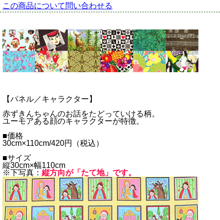
この商品について問い合わせる
【パネル／キャラクター】
赤ずきんちゃんのお話をたどっていける柄。
ユーモアある顔のキャラクターが特徴。
■価格
30cm×110cm/420円（税込）
■サイズ
縦30cm×幅110cm
※下写真：
縦方向が「たて地」です。