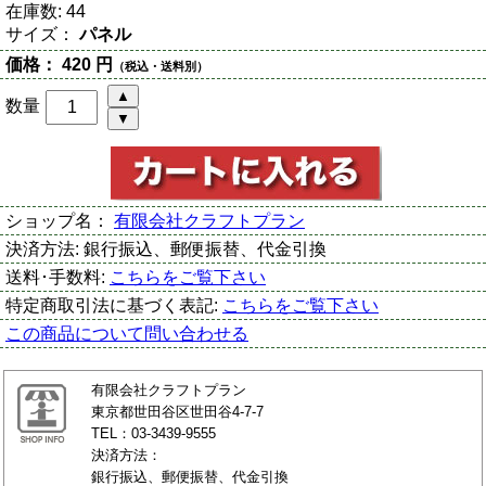
在庫数:
44
サイズ：
パネル
価格：
420 円
（税込・送料別）
数量
ショップ名：
有限会社クラフトプラン
決済方法:
銀行振込、郵便振替、代金引換
送料･手数料:
こちらをご覧下さい
特定商取引法に基づく表記:
こちらをご覧下さい
この商品について問い合わせる
有限会社クラフトプラン
東京都世田谷区世田谷4-7-7
TEL：03-3439-9555
決済方法：
銀行振込、郵便振替、代金引換