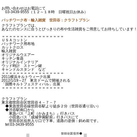
お問い合わせはお電話にて
03-3439-9555（１２～１８時 日曜祝日お休み）
パッチワーク布・輸入雑貨 世田谷：クラフトプラン
クラフトプランでは、
あなたのセンスに合うとびっきりの布や生活雑貨をご用意してお待ちしています
＝＝＝＝＝＝＝＝＝＝＝＝＝＝＝＝＝
ＵＳＡコットン
パッチワーク用布地
カットクロス
輸入雑貨
オリジナルウエアー
キッチン食器
オリジナルインテリア
ウッド時計 ストーン鍵
キャンドルスタンド など
＝＝＝＝＝＝＝＝＝＝＝＝＝＝＝＝＝
2011横浜キルトウィーク出展
2012/1/19～27 東京ドームで開催される
「国際キルトフェスティバル」出展
＝＝＝＝＝＝＝＝＝＝＝＝＝＝＝＝＝
クラフトプラン
東京都世田谷区世田谷４－７－７
◆東急世田谷線世田谷駅より徒歩２分（世田谷通り沿い）
◆渋谷駅南口から
東急バス『上町（かみまち）』行きバス
小田急バス『成城学園駅前』行きバスにて
世田谷区役所入り口で下車。道路の逆側：斜め前です。
tel:03-3439-9555