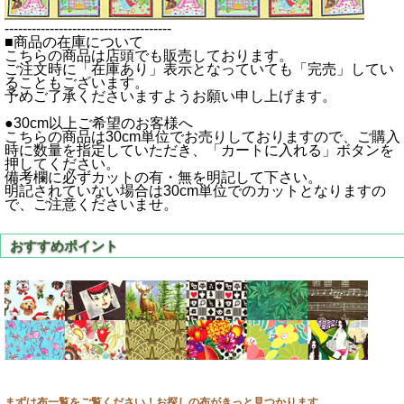
-------------------------------------
■商品の在庫について
こちらの商品は店頭でも販売しております。
ご注文時に「在庫あり」表示となっていても「完売」してい
ることもございます。
予めご了承くださいますようお願い申し上げます。
●30cm以上ご希望のお客様へ
こちらの商品は30cm単位でお売りしておりますので、ご購入
時に数量を指定していただき、「カートに入れる」ボタンを
押してください。
備考欄に必ずカットの有・無を明記して下さい。
明記されていない場合は30cm単位でのカットとなりますの
で、ご注意くださいませ。
まずは布一覧をご覧ください！お探しの布がきっと見つかります