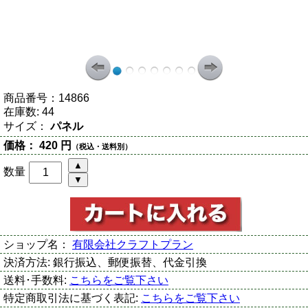
商品番号：
14866
在庫数:
44
サイズ：
パネル
価格：
420 円
（税込・送料別）
数量
ショップ名：
有限会社クラフトプラン
決済方法:
銀行振込、郵便振替、代金引換
送料･手数料:
こちらをご覧下さい
特定商取引法に基づく表記:
こちらをご覧下さい