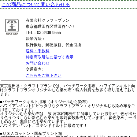
この商品について問い合わせる
有限会社クラフトプラン
東京都世田谷区世田谷4-7-7
TEL：03-3439-9555
決済方法：
銀行振込、郵便振替、代金引換
送料・手数料
特定商取引法に基づく表示
お問い合わせ
交通案内:
こちらをご覧下さい
東京世田谷：クラフトプランでは、パッチワーク用布、ハワイアンキルト向
けクラフトプランオリジナルむら染め布・輸入雑貨を数多く取り揃えており
ます。
■パッチワークキルト用布（オリジナルむら染布）
ハワイアンキルトにピッタリなクラフトプラン：オリジナルむら染め布をご
用意しております。
オリジナルむら染め布は、故 河本昭郎先生に師事していた渡部が、色が出た
り色うつりしない新色むら染めを常時多数販売しています。 多色染め、一点
ものなど、無限に色を染めています。
ハワイアンキルト、ステンドキルトに最適です！
■ＵＳＡコットン・国産プリント布