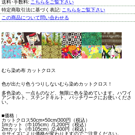
送料･手数料:
こちらをご覧下さい
特定商取引法に基づく表記:
こちらをご覧下さい
この商品について問い合わせる
むら染め布 カットクロス
色が出たり色うつりしないむら染めカットクロス！
多色染め、一点ものなど、無限に色を染めています。ハワイ
アンキルト、ステンドキルト、パッチワークにお使いくださ
い。
■価格：
カットクロス50cm×50cm/300円（税込）
1mカット（巾105cm）/1,200円（税込）
2mカット（巾105cm）/2,400円（税込）
※サイズにより価格が変わりますのでご注意ください。