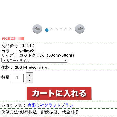
商品番号：
14112
カラー：
yellow2
サイズ：
カットクロス（50cm×50cm）
価格：
300 円
（税込・送料別）
数量
ショップ名：
有限会社クラフトプラン
決済方法:
銀行振込、郵便振替、代金引換