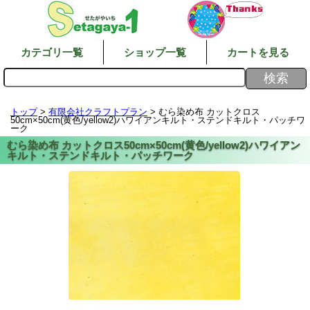
カテゴリ一覧
ショップ一覧
カートを見る
トップ
>
有限会社クラフトプラン
> むら染め布 カットクロス
50cm×50cm(黄色/yellow2)ハワイアンキルト・ステンドキルト・パッチワ
ーク