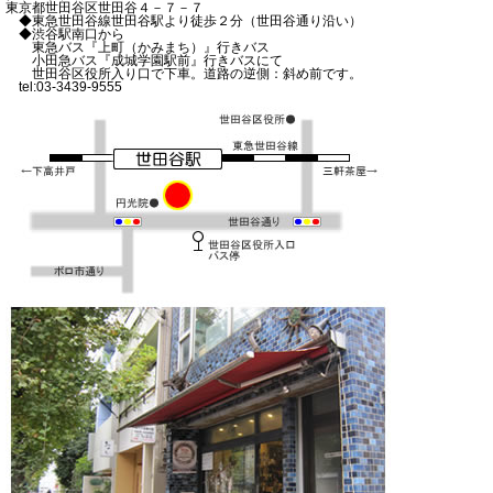
東京都世田谷区世田谷４－７－７
◆東急世田谷線世田谷駅より徒歩２分（世田谷通り沿い）
◆渋谷駅南口から
東急バス『上町（かみまち）』行きバス
小田急バス『成城学園駅前』行きバスにて
世田谷区役所入り口で下車。道路の逆側：斜め前です。
tel:03-3439-9555