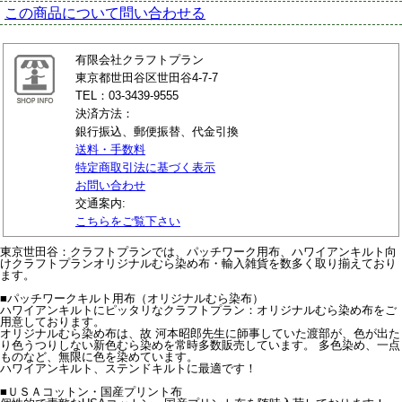
この商品について問い合わせる
有限会社クラフトプラン
東京都世田谷区世田谷4-7-7
TEL：03-3439-9555
決済方法：
銀行振込、郵便振替、代金引換
送料・手数料
特定商取引法に基づく表示
お問い合わせ
交通案内:
こちらをご覧下さい
東京世田谷：クラフトプランでは、パッチワーク用布、ハワイアンキルト向
けクラフトプランオリジナルむら染め布・輸入雑貨を数多く取り揃えており
ます。
■パッチワークキルト用布（オリジナルむら染布）
ハワイアンキルトにピッタリなクラフトプラン：オリジナルむら染め布をご
用意しております。
オリジナルむら染め布は、故 河本昭郎先生に師事していた渡部が、色が出た
り色うつりしない新色むら染めを常時多数販売しています。 多色染め、一点
ものなど、無限に色を染めています。
ハワイアンキルト、ステンドキルトに最適です！
■ＵＳＡコットン・国産プリント布