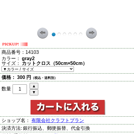
商品番号：
14103
カラー：
gray2
サイズ：
カットクロス（50cm×50cm）
価格：
300 円
（税込・送料別）
数量
ショップ名：
有限会社クラフトプラン
決済方法:
銀行振込、郵便振替、代金引換