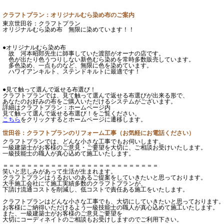
クラフトプラン：オリジナルむら染め布のご案内
東京世田谷：クラフトプラン
オリジナルむら染め布 無限に染めています！！
●オリジナルむら染め布
故 河本昭郎先生に師事していた渡部がオーナの店です。
色が出たり色うつりしない新色むら染めを常時多数販売しています。
多色染め、一点ものなど、無限に色を染めています。
ハワイアンキルト、ステンドキルトに最適です！
●見て触って選んで返せる布選び！
クラフトプランでは、見て触って選んで返せる布選びが出来る形で、
あなたのお好みの布をご購入いただけるシステムがございます。
詳細はクラフトプラン：ホームページ内
見て触って選んで返せる布選び！をご覧ください。
こちら
をクリックするとホームページに遷移します。
世田谷：クラフトプランのリフォーム工事（お気軽にお電話ください）
クラフトプランでは、どんな小さな工事でもお伺いします。
一級建築士がお客様のご意見・ご要望を大切に、ご相談お受けいたします。
一級技能士の職人が真心込めて施工いたします。
＝＝＝＝＝＝＝＝＝＝＝＝＝＝＝＝＝＝＝＝＝＝＝＝＝＝
笑いと悲しみがあって生活が生まれます。
クラフトプランはうるおいのあるご提案をしていきたいと思っております。
大手施工会社にて施工実績多数のクラフトプランが、
下請け流通コストを削減し、低コストで責任ある施工をいたします。
クラフトプランはどんな小さな工事でも、大切にしていきたいと思っております
お客様にご納得いただけるよう一級技能士の職人が真心込めて施工いたします。
また、一級建築士がお客様のご意見ご要望を
大切にコーディネイトのご相談もお受けしますのでご利用下さい。