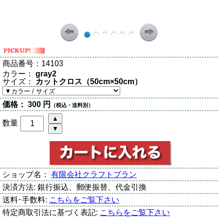
商品番号：
14103
カラー：
gray2
サイズ：
カットクロス（50cm×50cm）
価格：
300 円
（税込・送料別）
数量
ショップ名：
有限会社クラフトプラン
決済方法:
銀行振込、郵便振替、代金引換
送料･手数料:
こちらをご覧下さい
特定商取引法に基づく表記:
こちらをご覧下さい