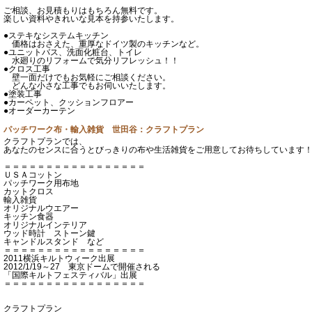
ご相談、お見積もりはもちろん無料です。
楽しい資料やきれいな見本を持参いたします。
●ステキなシステムキッチン
価格はおさえた、重厚なドイツ製のキッチンなど。
●ユニットバス、洗面化粧台、トイレ
水廻りのリフォームで気分リフレッシュ！！
●クロス工事
壁一面だけでもお気軽にご相談ください。
どんな小さな工事でもお伺いいたします。
●塗装工事
●カーペット、クッションフロアー
●オーダーカーテン
パッチワーク布・輸入雑貨 世田谷：クラフトプラン
クラフトプランでは、
あなたのセンスに合うとびっきりの布や生活雑貨をご用意してお待ちしています
＝＝＝＝＝＝＝＝＝＝＝＝＝＝＝＝＝
ＵＳＡコットン
パッチワーク用布地
カットクロス
輸入雑貨
オリジナルウエアー
キッチン食器
オリジナルインテリア
ウッド時計 ストーン鍵
キャンドルスタンド など
＝＝＝＝＝＝＝＝＝＝＝＝＝＝＝＝＝
2011横浜キルトウィーク出展
2012/1/19～27 東京ドームで開催される
「国際キルトフェスティバル」出展
＝＝＝＝＝＝＝＝＝＝＝＝＝＝＝＝＝
クラフトプラン