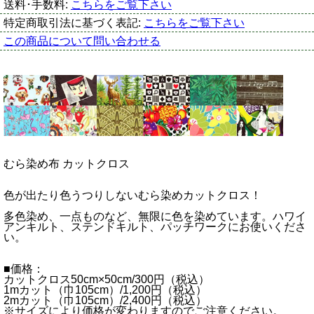
送料･手数料:
こちらをご覧下さい
特定商取引法に基づく表記:
こちらをご覧下さい
この商品について問い合わせる
むら染め布 カットクロス
色が出たり色うつりしないむら染めカットクロス！
多色染め、一点ものなど、無限に色を染めています。ハワイ
アンキルト、ステンドキルト、パッチワークにお使いくださ
い。
■価格：
カットクロス50cm×50cm/300円（税込）
1mカット（巾105cm）/1,200円（税込）
2mカット（巾105cm）/2,400円（税込）
※サイズにより価格が変わりますのでご注意ください。