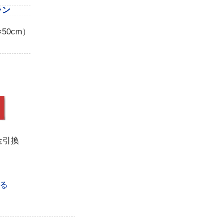
ラン
50cm）
金引換
る