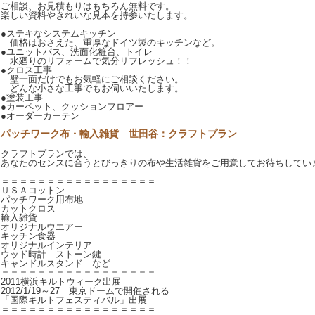
ご相談、お見積もりはもちろん無料です。
楽しい資料やきれいな見本を持参いたします。
●ステキなシステムキッチン
価格はおさえた、重厚なドイツ製のキッチンなど。
●ユニットバス、洗面化粧台、トイレ
水廻りのリフォームで気分リフレッシュ！！
●クロス工事
壁一面だけでもお気軽にご相談ください。
どんな小さな工事でもお伺いいたします。
●塗装工事
●カーペット、クッションフロアー
●オーダーカーテン
パッチワーク布・輸入雑貨 世田谷：クラフトプラン
クラフトプランでは、
あなたのセンスに合うとびっきりの布や生活雑貨をご用意してお待ちしてい
＝＝＝＝＝＝＝＝＝＝＝＝＝＝＝＝＝
ＵＳＡコットン
パッチワーク用布地
カットクロス
輸入雑貨
オリジナルウエアー
キッチン食器
オリジナルインテリア
ウッド時計 ストーン鍵
キャンドルスタンド など
＝＝＝＝＝＝＝＝＝＝＝＝＝＝＝＝＝
2011横浜キルトウィーク出展
2012/1/19～27 東京ドームで開催される
「国際キルトフェスティバル」出展
＝＝＝＝＝＝＝＝＝＝＝＝＝＝＝＝＝