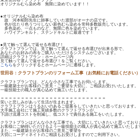
オリジナルむら染め布 無限に染めています！！
●オリジナルむら染め布
故 河本昭郎先生に師事していた渡部がオーナの店です。
色が出たり色うつりしない新色むら染めを常時多数販売しています。
多色染め、一点ものなど、無限に色を染めています。
ハワイアンキルト、ステンドキルトに最適です！
●見て触って選んで返せる布選び！
クラフトプランでは、見て触って選んで返せる布選びが出来る形で、
あなたのお好みの布をご購入いただけるシステムがございます。
詳細はクラフトプラン：ホームページ内
見て触って選んで返せる布選び！をご覧ください。
こちら
をクリックするとホームページに遷移します。
世田谷：クラフトプランのリフォーム工事（お気軽にお電話ください
クラフトプランでは、どんな小さな工事でもお伺いします。
一級建築士がお客様のご意見・ご要望を大切に、ご相談お受けいたします。
一級技能士の職人が真心込めて施工いたします。
＝＝＝＝＝＝＝＝＝＝＝＝＝＝＝＝＝＝＝＝＝＝＝＝＝＝
笑いと悲しみがあって生活が生まれます。
クラフトプランはうるおいのあるご提案をしていきたいと思っております。
大手施工会社にて施工実績多数のクラフトプランが、
下請け流通コストを削減し、低コストで責任ある施工をいたします。
クラフトプランはどんな小さな工事でも、大切にしていきたいと思っており
お客様にご納得いただけるよう一級技能士の職人が真心込めて施工いたしま
また、一級建築士がお客様のご意見ご要望を
大切にコーディネイトのご相談もお受けしますのでご利用下さい。