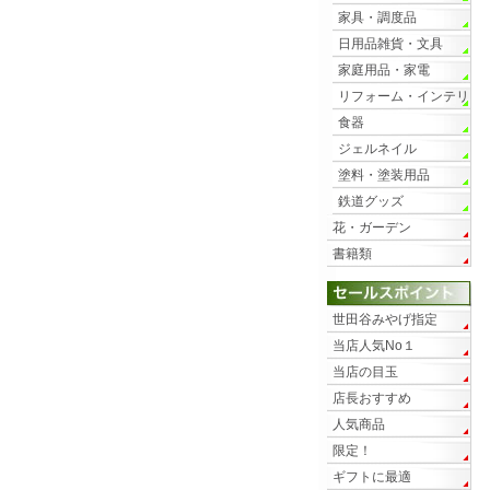
家具・調度品
日用品雑貨・文具
家庭用品・家電
リフォーム・インテリ
ア
食器
ジェルネイル
塗料・塗装用品
鉄道グッズ
花・ガーデン
書籍類
世田谷みやげ指定
当店人気No１
当店の目玉
店長おすすめ
人気商品
限定！
ギフトに最適