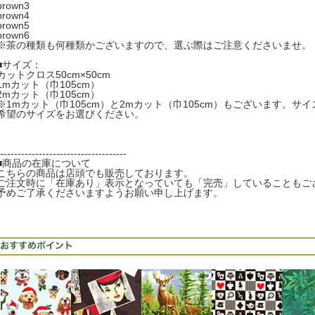
brown3
brown4
brown5
brown6
※茶の種類も何種類かございますので、選ぶ際はご注意くださいませ。
■サイズ：
カットクロス50cm×50cm
1mカット（巾105cm）
2mカット（巾105cm）
※1mカット（巾105cm）と2mカット（巾105cm）もございます。サ
希望のサイズをお選びください。
------------------------------------
■商品の在庫について
こちらの商品は店頭でも販売しております。
ご注文時に「在庫あり」表示となっていても「完売」していることもご
予めご了承くださいますようお願い申し上げます。