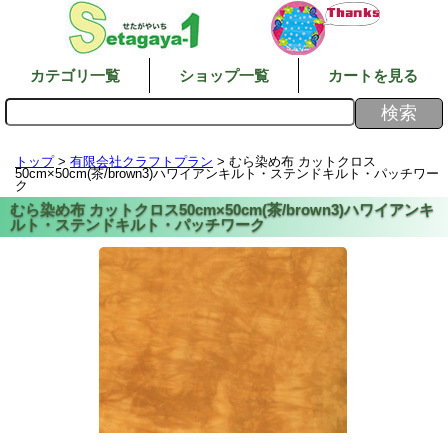
カテゴリ一覧
ショップ一覧
カートを見る
トップ
>
有限会社クラフトプラン
> むら染め布 カットクロス
50cm×50cm(茶/brown3)ハワイアンキルト・ステンドキルト・パッチワー
ク