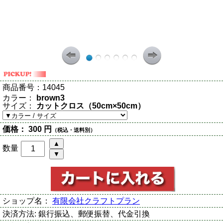
商品番号：
14045
カラー：
brown3
サイズ：
カットクロス（50cm×50cm）
価格：
300 円
（税込・送料別）
数量
ショップ名：
有限会社クラフトプラン
決済方法:
銀行振込、郵便振替、代金引換