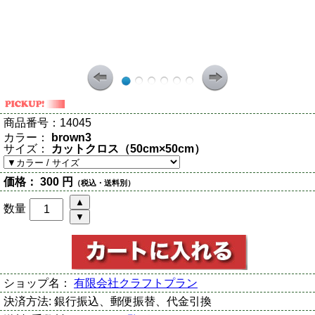
商品番号：
14045
カラー：
brown3
サイズ：
カットクロス（50cm×50cm）
価格：
300 円
（税込・送料別）
数量
ショップ名：
有限会社クラフトプラン
決済方法:
銀行振込、郵便振替、代金引換