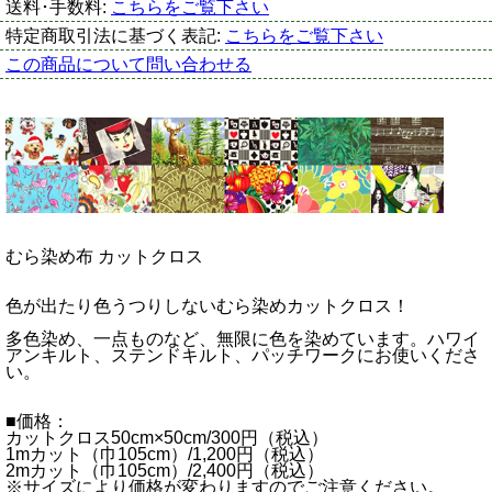
送料･手数料:
こちらをご覧下さい
特定商取引法に基づく表記:
こちらをご覧下さい
この商品について問い合わせる
むら染め布 カットクロス
色が出たり色うつりしないむら染めカットクロス！
多色染め、一点ものなど、無限に色を染めています。ハワイ
アンキルト、ステンドキルト、パッチワークにお使いくださ
い。
■価格：
カットクロス50cm×50cm/300円（税込）
1mカット（巾105cm）/1,200円（税込）
2mカット（巾105cm）/2,400円（税込）
※サイズにより価格が変わりますのでご注意ください。