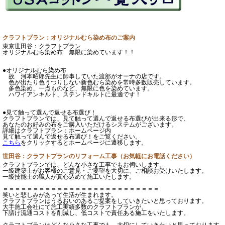
クラフトプラン：オリジナルむら染め布のご案内
東京世田谷：クラフトプラン
オリジナルむら染め布 無限に染めています！！
●オリジナルむら染め布
故 河本昭郎先生に師事していた渡部がオーナの店です。
色が出たり色うつりしない新色むら染めを常時多数販売しています。
多色染め、一点ものなど、無限に色を染めています。
ハワイアンキルト、ステンドキルトに最適です！
●見て触って選んで返せる布選び！
クラフトプランでは、見て触って選んで返せる布選びが出来る形で、
あなたのお好みの布をご購入いただけるシステムがございます。
詳細はクラフトプラン：ホームページ内
見て触って選んで返せる布選び！をご覧ください。
こちら
をクリックするとホームページに遷移します。
世田谷：クラフトプランのリフォーム工事（お気軽にお電話ください）
クラフトプランでは、どんな小さな工事でもお伺いします。
一級建築士がお客様のご意見・ご要望を大切に、ご相談お受けいたします。
一級技能士の職人が真心込めて施工いたします。
＝＝＝＝＝＝＝＝＝＝＝＝＝＝＝＝＝＝＝＝＝＝＝＝＝＝
笑いと悲しみがあって生活が生まれます。
クラフトプランはうるおいのあるご提案をしていきたいと思っております。
大手施工会社にて施工実績多数のクラフトプランが、
下請け流通コストを削減し、低コストで責任ある施工をいたします。
クラフトプランはどんな小さな工事でも、大切にしていきたいと思っております