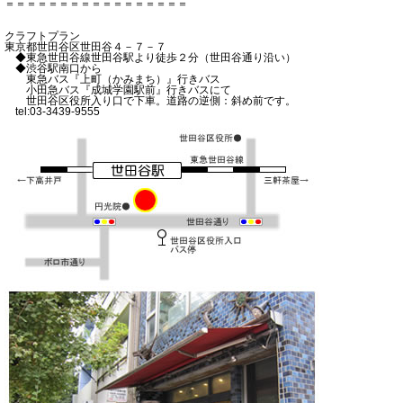
＝＝＝＝＝＝＝＝＝＝＝＝＝＝＝＝＝
クラフトプラン
東京都世田谷区世田谷４－７－７
◆東急世田谷線世田谷駅より徒歩２分（世田谷通り沿い）
◆渋谷駅南口から
東急バス『上町（かみまち）』行きバス
小田急バス『成城学園駅前』行きバスにて
世田谷区役所入り口で下車。道路の逆側：斜め前です。
tel:03-3439-9555