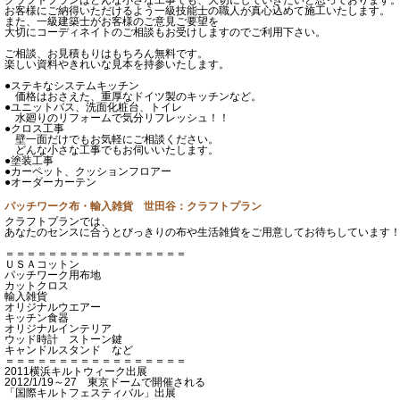
お客様にご納得いただけるよう一級技能士の職人が真心込めて施工いたします。
また、一級建築士がお客様のご意見ご要望を
大切にコーディネイトのご相談もお受けしますのでご利用下さい。
ご相談、お見積もりはもちろん無料です。
楽しい資料やきれいな見本を持参いたします。
●ステキなシステムキッチン
価格はおさえた、重厚なドイツ製のキッチンなど。
●ユニットバス、洗面化粧台、トイレ
水廻りのリフォームで気分リフレッシュ！！
●クロス工事
壁一面だけでもお気軽にご相談ください。
どんな小さな工事でもお伺いいたします。
●塗装工事
●カーペット、クッションフロアー
●オーダーカーテン
パッチワーク布・輸入雑貨 世田谷：クラフトプラン
クラフトプランでは、
あなたのセンスに合うとびっきりの布や生活雑貨をご用意してお待ちしています
＝＝＝＝＝＝＝＝＝＝＝＝＝＝＝＝＝
ＵＳＡコットン
パッチワーク用布地
カットクロス
輸入雑貨
オリジナルウエアー
キッチン食器
オリジナルインテリア
ウッド時計 ストーン鍵
キャンドルスタンド など
＝＝＝＝＝＝＝＝＝＝＝＝＝＝＝＝＝
2011横浜キルトウィーク出展
2012/1/19～27 東京ドームで開催される
「国際キルトフェスティバル」出展