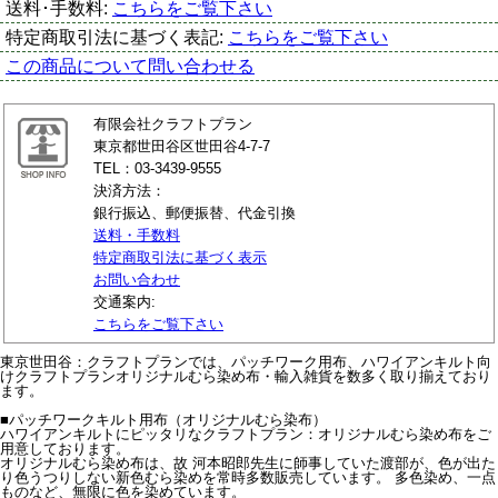
送料･手数料:
こちらをご覧下さい
特定商取引法に基づく表記:
こちらをご覧下さい
この商品について問い合わせる
有限会社クラフトプラン
東京都世田谷区世田谷4-7-7
TEL：03-3439-9555
決済方法：
銀行振込、郵便振替、代金引換
送料・手数料
特定商取引法に基づく表示
お問い合わせ
交通案内:
こちらをご覧下さい
東京世田谷：クラフトプランでは、パッチワーク用布、ハワイアンキルト向
けクラフトプランオリジナルむら染め布・輸入雑貨を数多く取り揃えており
ます。
■パッチワークキルト用布（オリジナルむら染布）
ハワイアンキルトにピッタリなクラフトプラン：オリジナルむら染め布をご
用意しております。
オリジナルむら染め布は、故 河本昭郎先生に師事していた渡部が、色が出た
り色うつりしない新色むら染めを常時多数販売しています。 多色染め、一点
ものなど、無限に色を染めています。