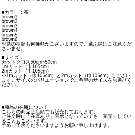
■カラー：茶
brown1
brown2
brown3
brown4
brown5
brown6
※茶の種類も何種類かございますので、選ぶ際はご注意くだ
さいませ。
■サイズ：
カットクロス50cm×50cm
1mカット（巾105cm）
2mカット（巾105cm）
※1mカット（巾105cm）と2mカット（巾105cm）もござい
ます。サイズのバリエーションでご希望のサイズをお選びく
ださい。
-------------------------------------
■商品の在庫について
こちらの商品は店頭でも販売しております。
ご注文時に「在庫あり」表示となっていても「完売」してい
ることもございます。
予めご了承くださいますようお願い申し上げます。