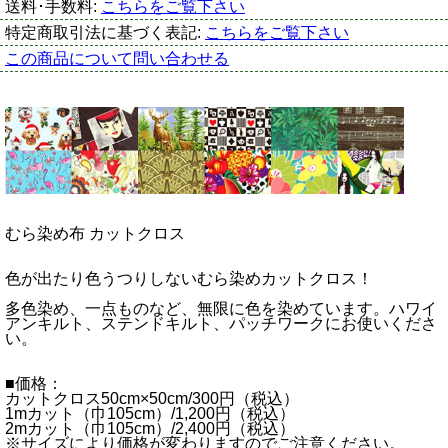
送料･手数料:
こちらをご覧下さい
特定商取引法に基づく表記:
こちらをご覧下さい
この商品について問い合わせる
むら染め布 カットクロス
色が出たり色うつりしないむら染めカットクロス！
多色染め、一点ものなど、無限に色を染めています。ハワイ
アンキルト、ステンドキルト、パッチワークにお使いくださ
い。
■価格：
カットクロス50cm×50cm/300円（税込）
1mカット（巾105cm）/1,200円（税込）
2mカット（巾105cm）/2,400円（税込）
※サイズにより価格が変わりますのでご注意ください。