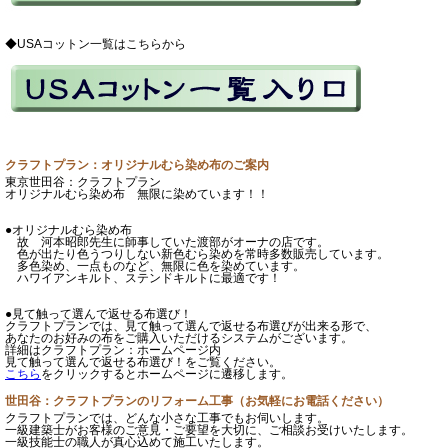
◆USAコットン一覧はこちらから
クラフトプラン：オリジナルむら染め布のご案内
東京世田谷：クラフトプラン
オリジナルむら染め布 無限に染めています！！
●オリジナルむら染め布
故 河本昭郎先生に師事していた渡部がオーナの店です。
色が出たり色うつりしない新色むら染めを常時多数販売しています。
多色染め、一点ものなど、無限に色を染めています。
ハワイアンキルト、ステンドキルトに最適です！
●見て触って選んで返せる布選び！
クラフトプランでは、見て触って選んで返せる布選びが出来る形で、
あなたのお好みの布をご購入いただけるシステムがございます。
詳細はクラフトプラン：ホームページ内
見て触って選んで返せる布選び！をご覧ください。
こちら
をクリックするとホームページに遷移します。
世田谷：クラフトプランのリフォーム工事（お気軽にお電話ください）
クラフトプランでは、どんな小さな工事でもお伺いします。
一級建築士がお客様のご意見・ご要望を大切に、ご相談お受けいたします。
一級技能士の職人が真心込めて施工いたします。