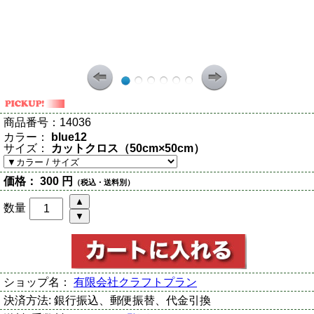
商品番号：
14036
カラー：
blue12
サイズ：
カットクロス（50cm×50cm）
価格：
300 円
（税込・送料別）
数量
ショップ名：
有限会社クラフトプラン
決済方法:
銀行振込、郵便振替、代金引換