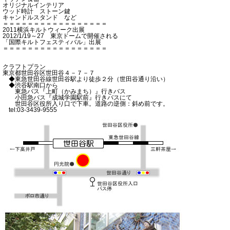
オリジナルインテリア
ウッド時計 ストーン鍵
キャンドルスタンド など
＝＝＝＝＝＝＝＝＝＝＝＝＝＝＝＝＝
2011横浜キルトウィーク出展
2012/1/19～27 東京ドームで開催される
「国際キルトフェスティバル」出展
＝＝＝＝＝＝＝＝＝＝＝＝＝＝＝＝＝
クラフトプラン
東京都世田谷区世田谷４－７－７
◆東急世田谷線世田谷駅より徒歩２分（世田谷通り沿い）
◆渋谷駅南口から
東急バス『上町（かみまち）』行きバス
小田急バス『成城学園駅前』行きバスにて
世田谷区役所入り口で下車。道路の逆側：斜め前です。
tel:03-3439-9555