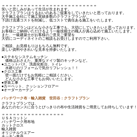
＝＝＝＝＝＝＝＝＝＝＝＝＝＝＝＝＝＝＝＝＝＝＝＝＝＝
笑いと悲しみがあって生活が生まれます。
クラフトプランはうるおいのあるご提案をしていきたいと思っております。
大手施工会社にて施工実績多数のクラフトプランが、
下請け流通コストを削減し、低コストで責任ある施工をいたします。
クラフトプランはどんな小さな工事でも、大切にしていきたいと思っております
お客様にご納得いただけるよう一級技能士の職人が真心込めて施工いたします。
また、一級建築士がお客様のご意見ご要望を
大切にコーディネイトのご相談もお受けしますのでご利用下さい。
ご相談、お見積もりはもちろん無料です。
楽しい資料やきれいな見本を持参いたします。
●ステキなシステムキッチン
価格はおさえた、重厚なドイツ製のキッチンなど。
●ユニットバス、洗面化粧台、トイレ
水廻りのリフォームで気分リフレッシュ！！
●クロス工事
壁一面だけでもお気軽にご相談ください。
どんな小さな工事でもお伺いいたします。
●塗装工事
●カーペット、クッションフロアー
●オーダーカーテン
パッチワーク布・輸入雑貨 世田谷：クラフトプラン
クラフトプランでは、
あなたのセンスに合うとびっきりの布や生活雑貨をご用意してお待ちしています
＝＝＝＝＝＝＝＝＝＝＝＝＝＝＝＝＝
ＵＳＡコットン
パッチワーク用布地
カットクロス
輸入雑貨
オリジナルウエアー
キッチン食器