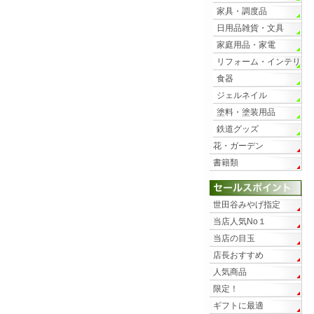
家具・調度品
日用品雑貨・文具
家庭用品・家電
リフォーム・インテリ
ア
食器
ジェルネイル
塗料・塗装用品
鉄道グッズ
花・ガーデン
書籍類
世田谷みやげ指定
当店人気No１
当店の目玉
店長おすすめ
人気商品
限定！
ギフトに最適