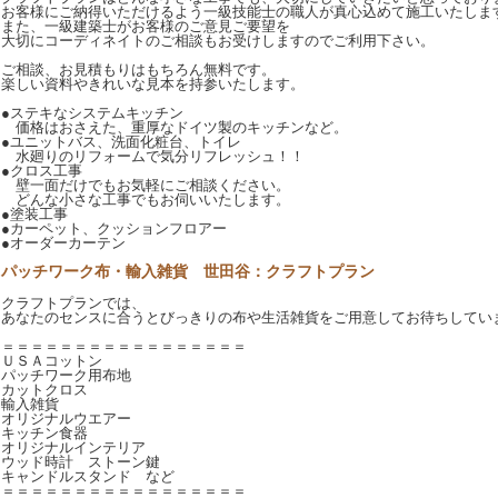
お客様にご納得いただけるよう一級技能士の職人が真心込めて施工いたしま
また、一級建築士がお客様のご意見ご要望を
大切にコーディネイトのご相談もお受けしますのでご利用下さい。
ご相談、お見積もりはもちろん無料です。
楽しい資料やきれいな見本を持参いたします。
●ステキなシステムキッチン
価格はおさえた、重厚なドイツ製のキッチンなど。
●ユニットバス、洗面化粧台、トイレ
水廻りのリフォームで気分リフレッシュ！！
●クロス工事
壁一面だけでもお気軽にご相談ください。
どんな小さな工事でもお伺いいたします。
●塗装工事
●カーペット、クッションフロアー
●オーダーカーテン
パッチワーク布・輸入雑貨 世田谷：クラフトプラン
クラフトプランでは、
あなたのセンスに合うとびっきりの布や生活雑貨をご用意してお待ちしてい
＝＝＝＝＝＝＝＝＝＝＝＝＝＝＝＝＝
ＵＳＡコットン
パッチワーク用布地
カットクロス
輸入雑貨
オリジナルウエアー
キッチン食器
オリジナルインテリア
ウッド時計 ストーン鍵
キャンドルスタンド など
＝＝＝＝＝＝＝＝＝＝＝＝＝＝＝＝＝