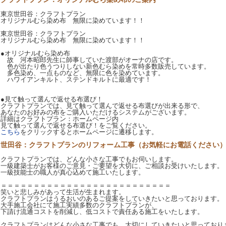
東京世田谷：クラフトプラン
オリジナルむら染め布 無限に染めています！！
東京世田谷：クラフトプラン
オリジナルむら染め布 無限に染めています！！
●オリジナルむら染め布
故 河本昭郎先生に師事していた渡部がオーナの店です。
色が出たり色うつりしない新色むら染めを常時多数販売しています。
多色染め、一点ものなど、無限に色を染めています。
ハワイアンキルト、ステンドキルトに最適です！
●見て触って選んで返せる布選び！
クラフトプランでは、見て触って選んで返せる布選びが出来る形で、
あなたのお好みの布をご購入いただけるシステムがございます。
詳細はクラフトプラン：ホームページ内
見て触って選んで返せる布選び！をご覧ください。
こちら
をクリックするとホームページに遷移します。
世田谷：クラフトプランのリフォーム工事（お気軽にお電話ください
クラフトプランでは、どんな小さな工事でもお伺いします。
一級建築士がお客様のご意見・ご要望を大切に、ご相談お受けいたします。
一級技能士の職人が真心込めて施工いたします。
＝＝＝＝＝＝＝＝＝＝＝＝＝＝＝＝＝＝＝＝＝＝＝＝＝＝
笑いと悲しみがあって生活が生まれます。
クラフトプランはうるおいのあるご提案をしていきたいと思っております。
大手施工会社にて施工実績多数のクラフトプランが、
下請け流通コストを削減し、低コストで責任ある施工をいたします。
クラフトプランはどんな小さな工事でも、大切にしていきたいと思っており