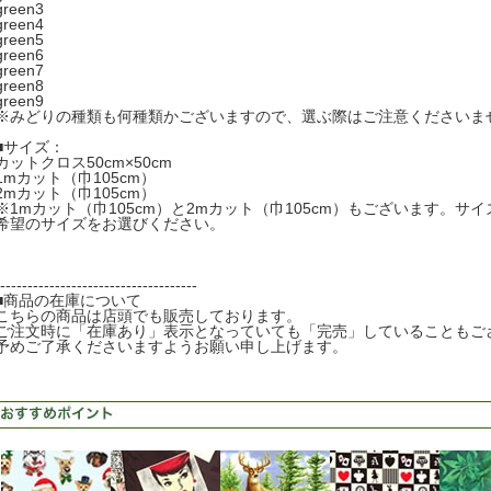
green3
green4
green5
green6
green7
green8
green9
※みどりの種類も何種類かございますので、選ぶ際はご注意くださいま
■サイズ：
カットクロス50cm×50cm
1mカット（巾105cm）
2mカット（巾105cm）
※1mカット（巾105cm）と2mカット（巾105cm）もございます。サ
希望のサイズをお選びください。
------------------------------------
■商品の在庫について
こちらの商品は店頭でも販売しております。
ご注文時に「在庫あり」表示となっていても「完売」していることもご
予めご了承くださいますようお願い申し上げます。