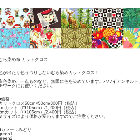
むら染め布 カットクロス
色が出たり色うつりしないむら染めカットクロス！
多色染め、一点ものなど、無限に色を染めています。ハワイアンキルト
チワークにお使いください。
■価格：
カットクロス50cm×50cm/300円（税込）
1mカット（巾105cm）/1,200円（税込）
2mカット（巾105cm）/2,400円（税込）
※サイズにより価格が変わりますのでご注意ください。
■カラー：みどり
green1
green2