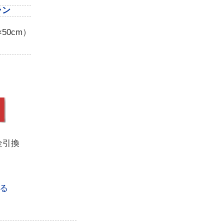
ラン
50cm）
金引換
る