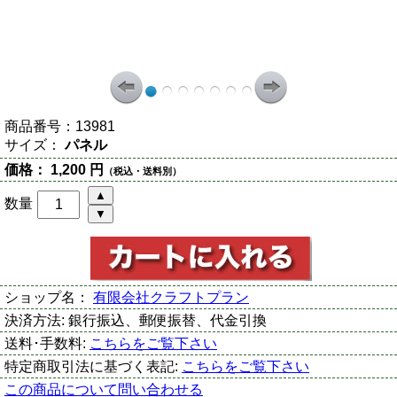
商品番号：
13981
サイズ：
パネル
価格：
1,200 円
（税込・送料別）
数量
ショップ名：
有限会社クラフトプラン
決済方法:
銀行振込、郵便振替、代金引換
送料･手数料:
こちらをご覧下さい
特定商取引法に基づく表記:
こちらをご覧下さい
この商品について問い合わせる