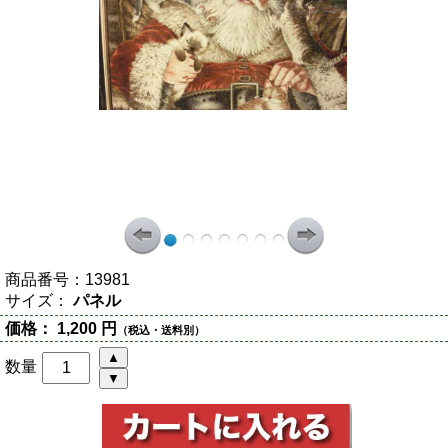
商品番号：
13981
サイズ：
パネル
価格：
1,200 円
（税込・送料別）
数量