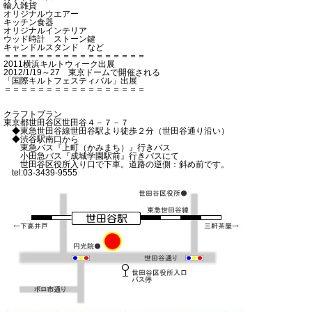
輸入雑貨
オリジナルウエアー
キッチン食器
オリジナルインテリア
ウッド時計 ストーン鍵
キャンドルスタンド など
＝＝＝＝＝＝＝＝＝＝＝＝＝＝＝＝＝
2011横浜キルトウィーク出展
2012/1/19～27 東京ドームで開催される
「国際キルトフェスティバル」出展
＝＝＝＝＝＝＝＝＝＝＝＝＝＝＝＝＝
クラフトプラン
東京都世田谷区世田谷４－７－７
◆東急世田谷線世田谷駅より徒歩２分（世田谷通り沿い）
◆渋谷駅南口から
東急バス『上町（かみまち）』行きバス
小田急バス『成城学園駅前』行きバスにて
世田谷区役所入り口で下車。道路の逆側：斜め前です。
tel:03-3439-9555