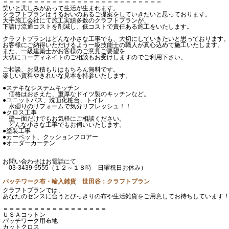
＝＝＝＝＝＝＝＝＝＝＝＝＝＝＝＝＝＝＝＝＝＝＝＝＝＝
笑いと悲しみがあって生活が生まれます。
クラフトプランはうるおいのあるご提案をしていきたいと思っております。
大手施工会社にて施工実績多数のクラフトプランが、
下請け流通コストを削減し、低コストで責任ある施工をいたします。
クラフトプランはどんな小さな工事でも、大切にしていきたいと思っております
お客様にご納得いただけるよう一級技能士の職人が真心込めて施工いたします。
また、一級建築士がお客様のご意見ご要望を
大切にコーディネイトのご相談もお受けしますのでご利用下さい。
ご相談、お見積もりはもちろん無料です。
楽しい資料やきれいな見本を持参いたします。
●ステキなシステムキッチン
価格はおさえた、重厚なドイツ製のキッチンなど。
●ユニットバス、洗面化粧台、トイレ
水廻りのリフォームで気分リフレッシュ！！
●クロス工事
壁一面だけでもお気軽にご相談ください。
どんな小さな工事でもお伺いいたします。
●塗装工事
●カーペット、クッションフロアー
●オーダーカーテン
お問い合わせはお電話にて
03-3439-9555（１２～１８時 日曜祝日お休み）
パッチワーク布・輸入雑貨 世田谷：クラフトプラン
クラフトプランでは、
あなたのセンスに合うとびっきりの布や生活雑貨をご用意してお待ちしています
＝＝＝＝＝＝＝＝＝＝＝＝＝＝＝＝＝
ＵＳＡコットン
パッチワーク用布地
カットクロス