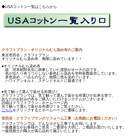
◆USAコットン一覧はこちらから
クラフトプラン：オリジナルむら染め布のご案内
東京世田谷：クラフトプラン
オリジナルむら染め布 無限に染めています！！
●オリジナルむら染め布
故 河本昭郎先生に師事していた渡部がオーナの店です。
色が出たり色うつりしない新色むら染めを常時多数販売しています。
多色染め、一点ものなど、無限に色を染めています。
ハワイアンキルト、ステンドキルトに最適です！
●見て触って選んで返せる布選び！
クラフトプランでは、見て触って選んで返せる布選びが出来る形で、
あなたのお好みの布をご購入いただけるシステムがございます。
詳細はクラフトプラン：ホームページ内
見て触って選んで返せる布選び！をご覧ください。
こちら
をクリックするとホームページに遷移します。
世田谷：クラフトプランのリフォーム工事（お気軽にお電話ください）
クラフトプランでは、どんな小さな工事でもお伺いします。
一級建築士がお客様のご意見・ご要望を大切に、ご相談お受けいたします。
一級技能士の職人が真心込めて施工いたします。