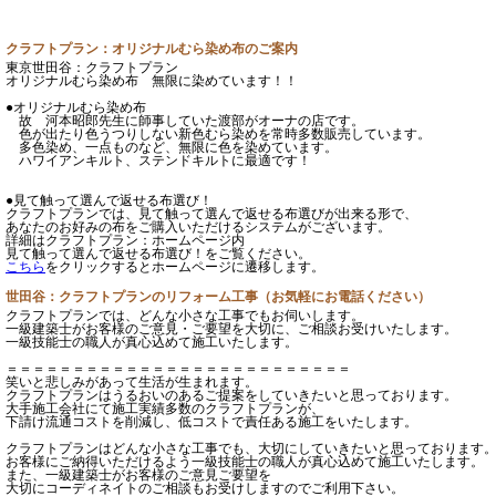
クラフトプラン：オリジナルむら染め布のご案内
東京世田谷：クラフトプラン
オリジナルむら染め布 無限に染めています！！
●オリジナルむら染め布
故 河本昭郎先生に師事していた渡部がオーナの店です。
色が出たり色うつりしない新色むら染めを常時多数販売しています。
多色染め、一点ものなど、無限に色を染めています。
ハワイアンキルト、ステンドキルトに最適です！
●見て触って選んで返せる布選び！
クラフトプランでは、見て触って選んで返せる布選びが出来る形で、
あなたのお好みの布をご購入いただけるシステムがございます。
詳細はクラフトプラン：ホームページ内
見て触って選んで返せる布選び！をご覧ください。
こちら
をクリックするとホームページに遷移します。
世田谷：クラフトプランのリフォーム工事（お気軽にお電話ください）
クラフトプランでは、どんな小さな工事でもお伺いします。
一級建築士がお客様のご意見・ご要望を大切に、ご相談お受けいたします。
一級技能士の職人が真心込めて施工いたします。
＝＝＝＝＝＝＝＝＝＝＝＝＝＝＝＝＝＝＝＝＝＝＝＝＝＝
笑いと悲しみがあって生活が生まれます。
クラフトプランはうるおいのあるご提案をしていきたいと思っております。
大手施工会社にて施工実績多数のクラフトプランが、
下請け流通コストを削減し、低コストで責任ある施工をいたします。
クラフトプランはどんな小さな工事でも、大切にしていきたいと思っております
お客様にご納得いただけるよう一級技能士の職人が真心込めて施工いたします。
また、一級建築士がお客様のご意見ご要望を
大切にコーディネイトのご相談もお受けしますのでご利用下さい。