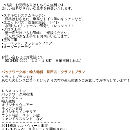
ご相談、お見積もりはもちろん無料です。
楽しい資料やきれいな見本を持参いたします。
●ステキなシステムキッチン
価格はおさえた、重厚なドイツ製のキッチンなど。
●ユニットバス、洗面化粧台、トイレ
水廻りのリフォームで気分リフレッシュ！！
●クロス工事
壁一面だけでもお気軽にご相談ください。
どんな小さな工事でもお伺いいたします。
●塗装工事
●カーペット、クッションフロアー
●オーダーカーテン
お問い合わせはお電話にて
03-3439-9555（１２～１８時 日曜祝日お休み）
パッチワーク布・輸入雑貨 世田谷：クラフトプラン
クラフトプランでは、
あなたのセンスに合うとびっきりの布や生活雑貨をご用意してお待ちしています
＝＝＝＝＝＝＝＝＝＝＝＝＝＝＝＝＝
ＵＳＡコットン
パッチワーク用布地
カットクロス
輸入雑貨
オリジナルウエアー
キッチン食器
オリジナルインテリア
ウッド時計 ストーン鍵
キャンドルスタンド など
＝＝＝＝＝＝＝＝＝＝＝＝＝＝＝＝＝
2011横浜キルトウィーク出展
2012/1/19～27 東京ドームで開催される