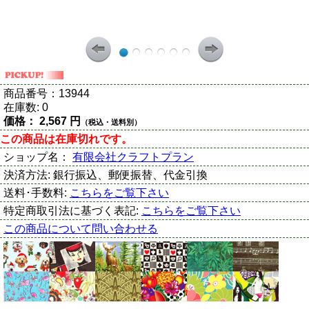
商品番号：
13944
在庫数:
0
価格：
2,567 円
（税込・送料別）
この商品は在庫切れです。
ショップ名：
有限会社クラフトプラン
決済方法:
銀行振込、郵便振替、代金引換
送料･手数料:
こちらをご覧下さい
特定商取引法に基づく表記:
こちらをご覧下さい
この商品について問い合わせる