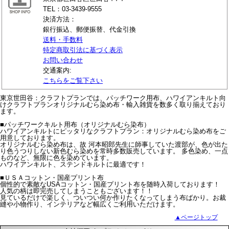
TEL：03-3439-9555
決済方法：
銀行振込、郵便振替、代金引換
送料・手数料
特定商取引法に基づく表示
お問い合わせ
交通案内:
こちらをご覧下さい
東京世田谷：クラフトプランでは、パッチワーク用布、ハワイアンキルト向
けクラフトプランオリジナルむら染め布・輸入雑貨を数多く取り揃えており
ます。
■パッチワークキルト用布（オリジナルむら染布）
ハワイアンキルトにピッタリなクラフトプラン：オリジナルむら染め布をご
用意しております。
オリジナルむら染め布は、故 河本昭郎先生に師事していた渡部が、色が出た
り色うつりしない新色むら染めを常時多数販売しています。 多色染め、一点
ものなど、無限に色を染めています。
ハワイアンキルト、ステンドキルトに最適です！
■ＵＳＡコットン・国産プリント布
個性的で素敵なUSAコットン・国産プリント布を随時入荷しております！
人気の柄は即完売してしまうこともございます！！
見ているだけで楽しく、ついつい何か作りたくなってしまう布ばかり。お裁
縫や小物作り、インテリアなど幅広くご利用いただけます。
▲ページトップ