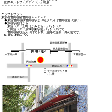
「国際キルトフェスティバル」出展
＝＝＝＝＝＝＝＝＝＝＝＝＝＝＝＝＝
クラフトプラン
東京都世田谷区世田谷４－７－７
◆東急世田谷線世田谷駅より徒歩２分（世田谷通り沿い）
◆渋谷駅南口から
東急バス『上町（かみまち）』行きバス
小田急バス『成城学園駅前』行きバスにて
世田谷区役所入り口で下車。道路の逆側：斜め前です。
tel:03-3439-9555