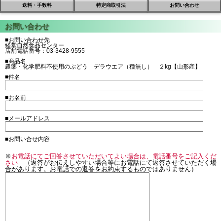
送料・手数料
特定商取引法
お問い合わせ
■お問い合わせ先
経堂自然食品センター
店舗電話番号：03-3428-9555
■商品名
農薬・化学肥料不使用のぶどう デラウエア（種無し） ２kg【山形産】
■件名
■お名前
■メールアドレス
■お問い合せ内容
※
お電話にてご回答させていただいてよい場合は、電話番号をご記入くだ
さい
（返答がお伝えしやすい場合等にお電話にて返答させていただく場
合があります。お電話での返答をお約束するものではありません）