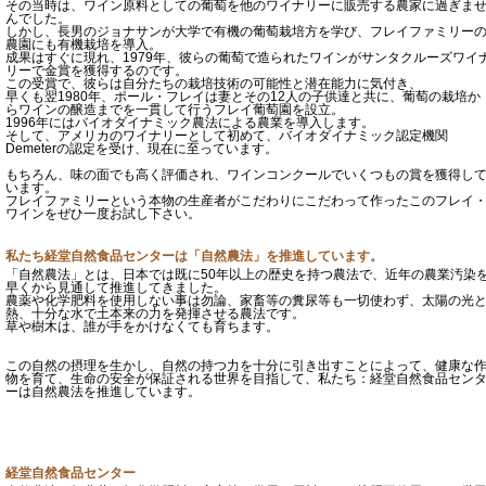
その当時は、ワイン原料としての葡萄を他のワイナリーに販売する農家に過ぎま
んでした。
しかし、長男のジョナサンが大学で有機の葡萄栽培方を学び、フレイファミリー
農園にも有機栽培を導入。
成果はすぐに現れ、1979年、彼らの葡萄で造られたワインがサンタクルーズワイ
リーで金賞を獲得するのです。
この受賞で、彼らは自分たちの栽培技術の可能性と潜在能力に気付き、
早くも翌1980年、ポール・フレイは妻とその12人の子供達と共に、葡萄の栽培か
らワインの醸造までを一貫して行うフレイ葡萄園を設立。
1996年にはバイオダイナミック農法による農業を導入します。
そして、アメリカのワイナリーとして初めて、バイオダイナミック認定機関
Demeterの認定を受け、現在に至っています。
もちろん、味の面でも高く評価され、ワインコンクールでいくつもの賞を獲得し
います。
フレイファミリーという本物の生産者がこだわりにこだわって作ったこのフレイ
ワインをぜひ一度お試し下さい。
私たち経堂自然食品センターは「自然農法」を推進しています。
「自然農法」とは、日本では既に50年以上の歴史を持つ農法で、近年の農業汚染
早くから見通して推進してきました。
農薬や化学肥料を使用しない事は勿論、家畜等の糞尿等も一切使わず、太陽の光
熱、十分な水で土本来の力を発揮させる農法です。
草や樹木は、誰が手をかけなくても育ちます。
この自然の摂理を生かし、自然の持つ力を十分に引き出すことによって、健康な
物を育て、生命の安全が保証される世界を目指して、私たち：経堂自然食品セン
ーは自然農法を推進しています。
経堂自然食品センター