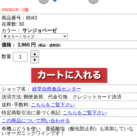
商品番号：
8043
在庫数:
30
カラー：
サンジョベーゼ
価格：
3,960 円
（税込・送料別）
数量
ショップ名：
経堂自然食品センター
決済方法:
郵便振替、代金引換、クレジットカード決済
送料･手数料:
こちらをご覧下さい
特定商取引法に基づく表記:
こちらをご覧下さい
この商品について問い合わせる
有機ぶどうを使い、亜硫酸塩（酸化防止剤）も添加していな
いオーガニックワインです！