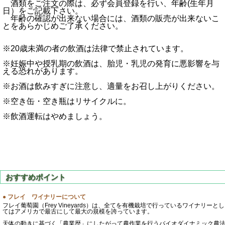
酒類をご注文の際は、必ず会員登録を行い、年齢(生年月
日）をご記載下さい。
年齢の確認が出来ない場合には、酒類の販売が出来ないこ
とをあらかじめご了承ください。
※20歳未満の者の飲酒は法律で禁止されています。
※妊娠中や授乳期の飲酒は、胎児・乳児の発育に悪影響を与
える恐れがあります。
※お酒は飲みすぎに注意し、適量をお召し上がりください。
※空き缶・空き瓶はリサイクルに。
※飲酒運転はやめましょう。
● フレイ ワイナリーについて
フレイ葡萄園（Frey Vineyards）は、全てを有機栽培で行っているワイナリーとし
てはアメリカで最古にして最大の規模を誇っています。
天体の動きに基づく「農業歴」にしたがって農作業を行うバイオダイナミック農