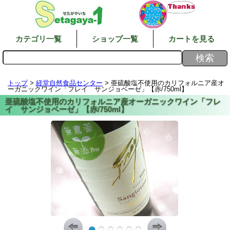
カテゴリ一覧
ショップ一覧
カートを見る
トップ
>
経堂自然食品センター
> 亜硫酸塩不使用のカリフォルニア産オ
ーガニックワイン「フレイ サンジョベーゼ」【赤/750ml】