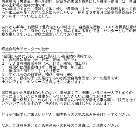
自然農法（無農薬、無化学肥料、家畜等の糞尿を原料にした堆肥不使用）は、世
谷の上野毛が発祥の地です。
その栽培でできた、美味しく体に優しい農産物、また、こだわった原料を使って
った加工品を多くの方々にお知らせしたいと、昭和５０年６月に経堂自然食品セ
ターをオープンいたしました。
あれから40年、お陰様で北海道から沖縄まで、自然農法産物、ＪＡＳ有機農法産
をはじめとして、海外からもすてきな商品を集める事ができ、センターとしての
割を果たせていると皆様に感謝いたしております。
経堂自然食品センターの使命
------------------------------------------------------------
○全国から体に安心、安全な美味しい農産物を供給する。
１．自然農法産物（米、野菜、果物、加工品）
２．ＪＡＳ有機農法産物（米、野菜、果物、加工品）
３．農薬不使用農産物（米、野菜、果物、加工品）
４．無添加の加工品、手づくり惣菜
５．すぐれものの雑貨品、物品、書籍 etc
を集めて、皆様の手にお届けするのが経堂自然食品センターの役目です。
小さいですが、センターの意義はそこにあります。
残留農薬や化学肥料の心配のない、味が濃くて、美味しい食品を一人でも多くの
方々に使っていただき健康を守っていただきたいと願っております。
また、精一杯努力して作られている農家さんの仲間が増える事も願って販売させ
いただいておりますので、その願いも共にお届けしたいと思います。
どうぞ何回でもご来店いただき、四季折々の大地の恵みを受けとってください。
なお、ご迷惑を避けるため生産者への直接のご連絡は、ご遠慮ください。