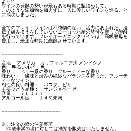
よって、
ワインの発酵の勢いが最もある時期に瓶詰めして、
このような添加物を加えずに、人に優しいワインを造ること
に成功しました。
全てのフレイ・ワインは不純物のない、活力にあふれた、遺
伝子組み換えをしていないヨーロッパ産の酵母を使って醗酵
を行っています。フレイオーガニックワインは、高級酵母を
使用し、最適な時期に醗酵させています。
------------------------------------------
産地: アメリカ カリフォルニア州 メンドシノ
色: 明るいルビー色
香り： ベリー系の香り フルーティーな香り
味わい： 酸味と渋みの絶妙なバランスを持った、フルーテ
ィーなワイン。
相性の良い料理： パスタ、ピザ
主要ぶどう品種： サンジョベーゼ
容量： ７５０ｍｌ
アルコール度： １４％未満
----------------------------------------
※ご注文の際の注意事項
20歳未満の者に対しては酒類を販売はいたしません。