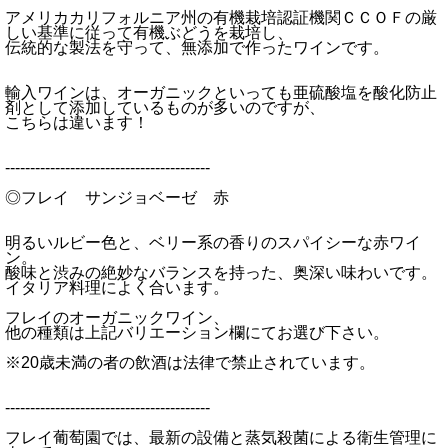
アメリカカリフォルニア州の有機栽培認証機関ＣＣＯＦの厳
しい基準に従って有機ぶどうを栽培し、
伝統的な製法を守って、無添加で作ったワインです。
輸入ワインは、オーガニックといっても亜硫酸塩を酸化防止
剤として添加しているものが多いのですが、
こちらは違います！
-----------------------------------------
◎フレイ サンジョベーゼ 赤
明るいルビー色と、ベリー系の香りのスパイシーな赤ワイ
ン。
酸味と渋みの絶妙なバランスを持った、奥深い味わいです。
イタリア料理によく合います。
フレイのオーガニックワイン、
他の種類は上記バリエーション欄にてお選び下さい。
※20歳未満の者の飲酒は法律で禁止されています。
-----------------------------------------
フレイ葡萄園では、最新の設備と蒸気殺菌による衛生管理に