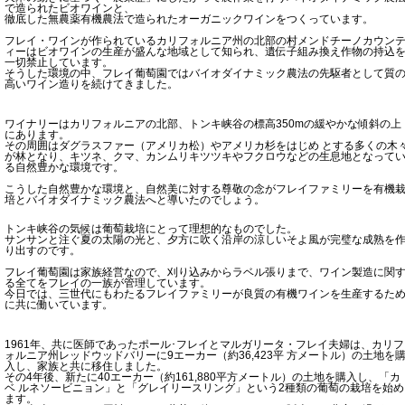
で造られたビオワインと、
徹底した無農薬有機農法で造られたオーガニックワインをつくっています。
フレイ・ワインが作られているカリフォルニア州の北部の村メンドチーノカウン
ィーはビオワインの生産が盛んな地域として知られ、遺伝子組み換え作物の持込
一切禁止しています。
そうした環境の中、フレイ葡萄園ではバイオダイナミック農法の先駆者として質
高いワイン造りを続けてきました。
ワイナリーはカリフォルニアの北部、トンキ峡谷の標高350mの緩やかな傾斜の上
にあります。
その周囲はダグラスファー（アメリカ松）やアメリカ杉をはじめ とする多くの木
が林となり、キツネ、クマ、カンムリキツツキやフクロウなどの生息地となって
る自然豊かな環境です。
こうした自然豊かな環境と、自然美に対する尊敬の念がフレイファミリーを有機
培とバイオダイナミック農法へと導いたのでしょう。
トンキ峡谷の気候は葡萄栽培にとって理想的なものでした。
サンサンと注ぐ夏の太陽の光と、夕方に吹く沿岸の涼しいそよ風が完璧な成熟を
り出すのです。
フレイ葡萄園は家族経営なので、刈り込みからラベル張りまで、ワイン製造に関
る全てをフレイの一族が管理しています。
今日では、三世代にもわたるフレイファミリーが良質の有機ワインを生産するた
に共に働いています。
1961年、共に医師であったポール･フレイとマルガリータ・フレイ夫婦は、カリフ
ォルニア州レッドウッドバリーに9エーカー（約36,423平 方メートル）の土地を
入し、家族と共に移住しました。
その4年後、新たに40エーカー（約161,880平方メートル）の土地を購入し、「カ
ベ ルネソービニョン」と「グレイリースリング」という2種類の葡萄の栽培を始め
ます。