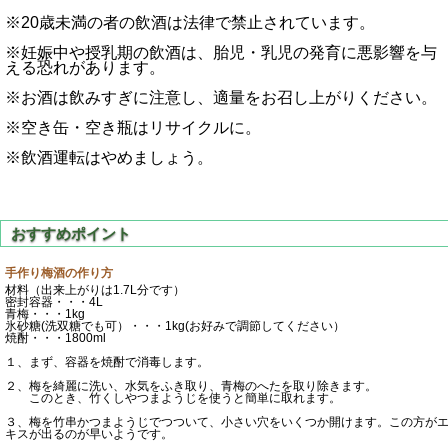
※20歳未満の者の飲酒は法律で禁止されています。
※妊娠中や授乳期の飲酒は、胎児・乳児の発育に悪影響を与
える恐れがあります。
※お酒は飲みすぎに注意し、適量をお召し上がりください。
※空き缶・空き瓶はリサイクルに。
※飲酒運転はやめましょう。
手作り梅酒の作り方
材料（出来上がりは1.7L分です）
密封容器・・・4L
青梅・・・1kg
氷砂糖(洗双糖でも可）・・・1kg(お好みで調節してください）
焼酎・・・1800ml
１、まず、容器を焼酎で消毒します。
２、梅を綺麗に洗い、水気をふき取り、青梅のへたを取り除きます。
このとき、竹くしやつまようじを使うと簡単に取れます。
３、梅を竹串かつまようじでつついて、小さい穴をいくつか開けます。この方が
キスが出るのが早いようです。