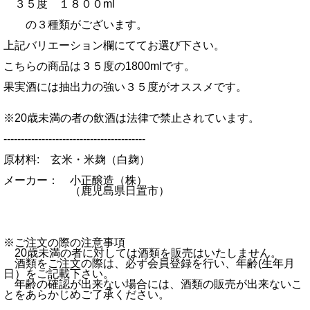
３５度 １８００ml
の３種類がございます。
上記バリエーション欄にててお選び下さい。
こちらの商品は３５度の1800mlです。
果実酒には抽出力の強い３５度がオススメです。
※20歳未満の者の飲酒は法律で禁止されています。
-----------------------------------------
原材料: 玄米・米麹（白麹）
メーカー： 小正醸造（株）
（鹿児島県日置市）
※ご注文の際の注意事項
20歳未満の者に対しては酒類を販売はいたしません。
酒類をご注文の際は、必ず会員登録を行い、年齢(生年月
日）をご記載下さい。
年齢の確認が出来ない場合には、酒類の販売が出来ないこ
とをあらかじめご了承ください。