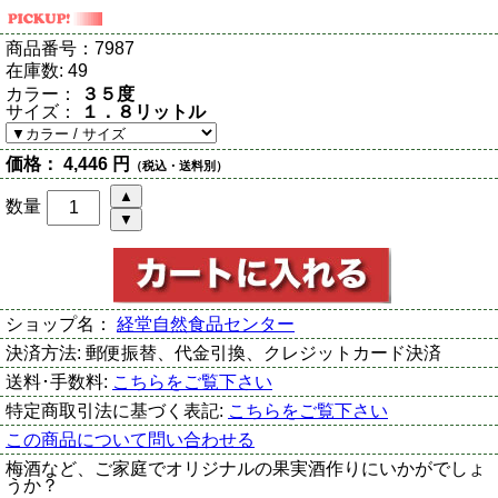
商品番号：
7987
在庫数:
49
カラー：
３５度
サイズ：
１．８リットル
価格：
4,446 円
（税込・送料別）
数量
ショップ名：
経堂自然食品センター
決済方法:
郵便振替、代金引換、クレジットカード決済
送料･手数料:
こちらをご覧下さい
特定商取引法に基づく表記:
こちらをご覧下さい
この商品について問い合わせる
梅酒など、ご家庭でオリジナルの果実酒作りにいかがでしょ
うか？