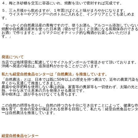
４、梅と氷砂糖を交互に容器にいれ、焼酎を注いで密封すれば完成です。
５、三ヵ月後から飲めますが、１年置けばぐんと味がまろやかになります。
ウイスキーやブランデーのボトルに入れると、インテリアとしても楽しめま
す。
「せっかくの自然農法産の青梅ですので、使うお酒も、アルコール添加していな
焼酎や自然農法産米を使った日本酒（寝かせておくと古酒になる長期保存のでき
お酒）で作りますと、よりマクロビオティック的な梅酒がお楽しみいただけま
す。」
発送について
当店では地球環境に配慮してリサイクルダンボールで発送させて頂いております
沖縄へ発送の場合は、追加送料がかかることがございます。
私たち経堂自然食品センターは「自然農法」を推進しています。
「自然農法」とは、日本では既に50年以上の歴史を持つ農法で、近年の農業汚染
早くから見通して推進してきました。
農薬や化学肥料を使用しない事は勿論、家畜等の糞尿等も一切使わず、太陽の光
熱、十分な水で土本来の力を発揮させる農法です。
草や樹木は、誰が手をかけなくても育ちます。
この自然の摂理を生かし、自然の持つ力を十分に引き出すことによって、健康な
物を育て、生命の安全が保証される世界を目指して、私たち：経堂自然食品セン
ーは自然農法を推進しています。
経堂自然食品センター