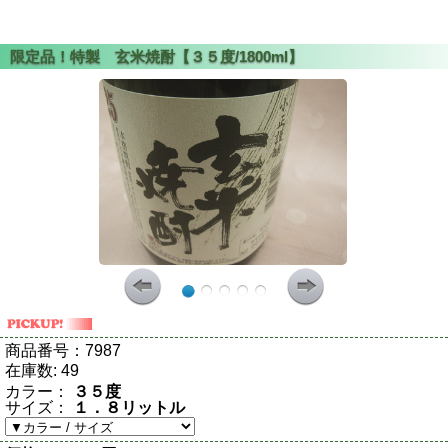
商品番号：
7987
在庫数:
49
カラー：
３５度
サイズ：
１．８リットル