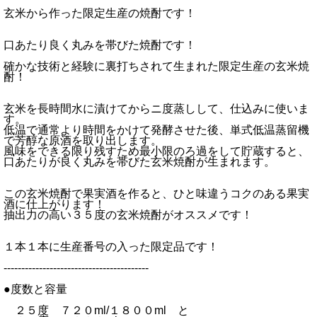
玄米から作った限定生産の焼酎です！
口あたり良く丸みを帯びた焼酎です！
確かな技術と経験に裏打ちされて生まれた限定生産の玄米焼
酎！
玄米を長時間水に漬けてからニ度蒸しして、仕込みに使いま
す。
低温で通常より時間をかけて発酵させた後、単式低温蒸留機
で芳醇な原酒を取り出します。
風味をできる限り残すため最小限のろ過をして貯蔵すると、
口あたりが良く丸みを帯びた玄米焼酎が生まれます。
この玄米焼酎で果実酒を作ると、ひと味違うコクのある果実
酒に仕上がります！
抽出力の高い３５度の玄米焼酎がオススメです！
１本１本に生産番号の入った限定品です！
-----------------------------------------
●度数と容量
２５度 ７２０ml/１８００ml と