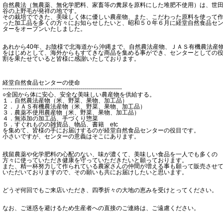
自然農法（無農薬、無化学肥料、家畜等の糞尿を原料にした堆肥不使用）は、世
谷の上野毛が発祥の地です。
その栽培でできた、美味しく体に優しい農産物、また、こだわった原料を使って
った加工品を多くの方々にお知らせしたいと、昭和５０年６月に経堂自然食品セ
ターをオープンいたしました。
あれから40年、お陰様で北海道から沖縄まで、自然農法産物、ＪＡＳ有機農法産
をはじめとして、海外からもすてきな商品を集める事ができ、センターとしての
割を果たせていると皆様に感謝いたしております。
経堂自然食品センターの使命
------------------------------------------------------------
○全国から体に安心、安全な美味しい農産物を供給する。
１．自然農法産物（米、野菜、果物、加工品）
２．ＪＡＳ有機農法産物（米、野菜、果物、加工品）
３．農薬不使用農産物（米、野菜、果物、加工品）
４．無添加の加工品、手づくり惣菜
５．すぐれものの雑貨品、物品、書籍 etc
を集めて、皆様の手にお届けするのが経堂自然食品センターの役目です。
小さいですが、センターの意義はそこにあります。
残留農薬や化学肥料の心配のない、味が濃くて、美味しい食品を一人でも多くの
方々に使っていただき健康を守っていただきたいと願っております。
また、精一杯努力して作られている農家さんの仲間が増える事も願って販売させ
いただいておりますので、その願いも共にお届けしたいと思います。
どうぞ何回でもご来店いただき、四季折々の大地の恵みを受けとってください。
なお、ご迷惑を避けるため生産者への直接のご連絡は、ご遠慮ください。