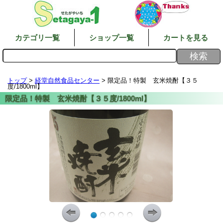
カテゴリ一覧
ショップ一覧
カートを見る
トップ
>
経堂自然食品センター
> 限定品！特製 玄米焼酎【３５
度/1800ml】