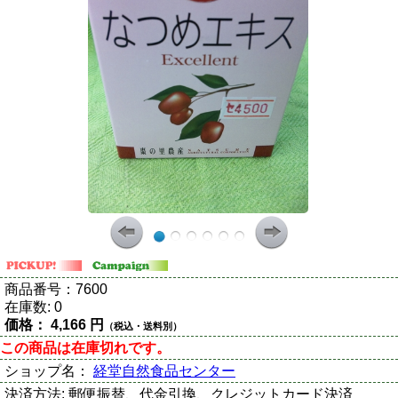
商品番号：
7600
在庫数:
0
価格：
4,166 円
（税込・送料別）
この商品は在庫切れです。
ショップ名：
経堂自然食品センター
決済方法:
郵便振替、代金引換、クレジットカード決済