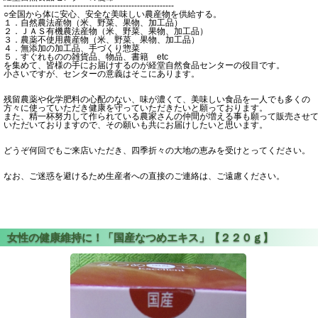
------------------------------------------------------------
○全国から体に安心、安全な美味しい農産物を供給する。
１．自然農法産物（米、野菜、果物、加工品）
２．ＪＡＳ有機農法産物（米、野菜、果物、加工品）
３．農薬不使用農産物（米、野菜、果物、加工品）
４．無添加の加工品、手づくり惣菜
５．すぐれものの雑貨品、物品、書籍 etc
を集めて、皆様の手にお届けするのが経堂自然食品センターの役目です。
小さいですが、センターの意義はそこにあります。
残留農薬や化学肥料の心配のない、味が濃くて、美味しい食品を一人でも多くの
方々に使っていただき健康を守っていただきたいと願っております。
また、精一杯努力して作られている農家さんの仲間が増える事も願って販売させ
いただいておりますので、その願いも共にお届けしたいと思います。
どうぞ何回でもご来店いただき、四季折々の大地の恵みを受けとってください。
なお、ご迷惑を避けるため生産者への直接のご連絡は、ご遠慮ください。