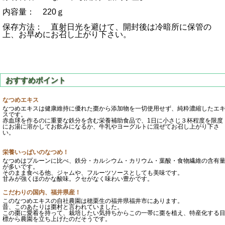
内容量： 220ｇ
保存方法： 直射日光を避けて、開封後は冷暗所に保管の
上、お早めにお召し上がり下さい。
なつめエキス
なつめエキスは健康維持に優れた棗から添加物を一切使用せず、純粋濃縮したエ
スです。
赤血球を作るのに重要な鉄分を含む栄養補助食品で、1日に小さじ３杯程度を限度
にお湯に溶かしてお飲みになるか、牛乳やヨーグルトに混ぜてお召し上がり下さ
い。
栄養いっぱいのなつめ！
なつめはプルーンに比べ、鉄分・カルシウム・カリウム・葉酸・食物繊維の含有
が多いです。
そのまま食べる他、ジャムや、フルーツソースとしても美味です。
甘みが強くほのかな酸味。クセがなく味わい豊かです。
こだわりの国内、福井県産！
このなつめエキスの自社農園は穂栗生の福井県福井市にあります。
昔、このあたりは棗村と言われていました。
この棗に愛着を持って、栽培したい気持ちからこの一帯に棗を植え、特産化する
標から農園を立ち上げたのだそうです。