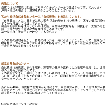
発送について
当店では地球環境に配慮してリサイクルダンボールで発送させて頂いております
沖縄へ発送の場合は、追加送料がかかることがございます。
私たち経堂自然食品センターは「自然農法」を推進しています。
「自然農法」とは、日本では既に50年以上の歴史を持つ農法で、近年の農業汚染
早くから見通して推進してきました。
農薬や化学肥料を使用しない事は勿論、家畜等の糞尿等も一切使わず、太陽の光
熱、十分な水で土本来の力を発揮させる農法です。
草や樹木は、誰が手をかけなくても育ちます。
この自然の摂理を生かし、自然の持つ力を十分に引き出すことによって、健康な
物を育て、生命の安全が保証される世界を目指して、私たち：経堂自然食品セン
ーは自然農法を推進しています。
経堂自然食品センター
自然農法（無農薬、無化学肥料、家畜等の糞尿を原料にした堆肥不使用）は、世
谷の上野毛が発祥の地です。
その栽培でできた、美味しく体に優しい農産物、また、こだわった原料を使って
った加工品を多くの方々にお知らせしたいと、昭和５０年６月に経堂自然食品セ
ターをオープンいたしました。
あれから40年、お陰様で北海道から沖縄まで、自然農法産物、ＪＡＳ有機農法産
をはじめとして、海外からもすてきな商品を集める事ができ、センターとしての
割を果たせていると皆様に感謝いたしております。
経堂自然食品センターの使命