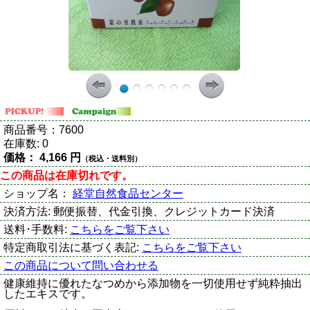
商品番号：
7600
在庫数:
0
価格：
4,166 円
（税込・送料別）
この商品は在庫切れです。
ショップ名：
経堂自然食品センター
決済方法:
郵便振替、代金引換、クレジットカード決済
送料･手数料:
こちらをご覧下さい
特定商取引法に基づく表記:
こちらをご覧下さい
この商品について問い合わせる
健康維持に優れたなつめから添加物を一切使用せず純粋抽出
したエキスです。