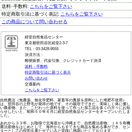
送料･手数料:
こちらをご覧下さい
特定商取引法に基づく表記:
こちらをご覧下さい
この商品について問い合わせる
経堂自然食品センター
東京都世田谷区経堂2-3-7
TEL：03-3428-9555
決済方法：
郵便振替、代金引換、クレジットカード決済
送料・手数料
特定商取引法に基づく表示
お問い合わせ
交通案内:
こちらをご覧下さい
自然農法（無農薬、無化学肥料、家畜等の糞尿を原料にした堆肥不使用）
は、世田谷の上野毛が発祥の地です。その栽培でできた、美味しく体に優し
い農産物、また、こだわった原料を使って作った加工品を多くの方々にお知
らせしたいと、昭和５０年６月に経堂自然食品センターをオープンいたしま
した。
あれから３３年、お陰様で北海道から沖縄まで、自然農法産物、ＪＡＳ有機
農法産物をはじめとして、海外からもすてきな商品を集める事ができ、セン
ターとしての役割を果たせていると皆様に感謝いたしております。