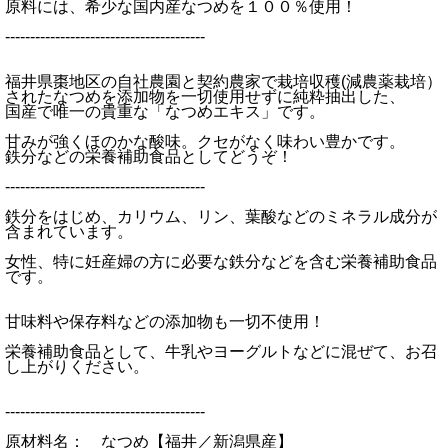
原料には、希少な国内産なつめを１００％使用！
----------------------------------------
福井県棗地区の自社農園と契約農家で栽培収穫(減農薬栽培）
されたなつめを添加物を一切使用せずに純粋抽出した、
国産で唯一の貴重な「なつめエキス」です。
甘みが強くほのかな酸味。クセがなく味わい豊かです。
鉄分などの栄養補助食品としてどうぞ！
----------------------------------------
鉄分をはじめ、カリウム、リン、葉酸などのミネラル成分が
含まれています。
女性、特に妊産婦の方に必要な鉄分などを含む栄養補助食品
です。
甘味料や保存料などの添加物も一切不使用！
栄養補助食品として、牛乳やヨーグルトなどに混ぜて、お召
し上がりください。
----------------------------------------
原材料名： なつめ【福井／新潟県産】