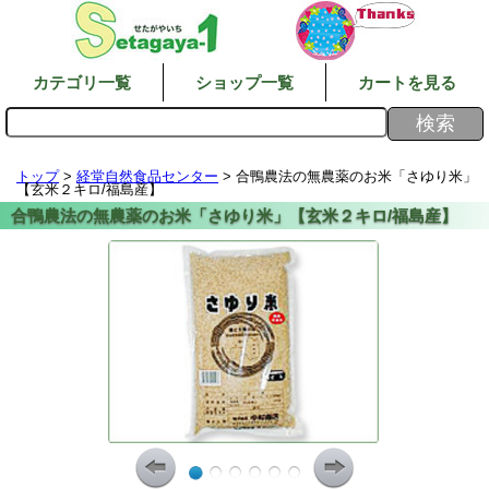
カテゴリ一覧
ショップ一覧
カートを見る
トップ
>
経堂自然食品センター
> 合鴨農法の無農薬のお米「さゆり米」
【玄米２キロ/福島産】