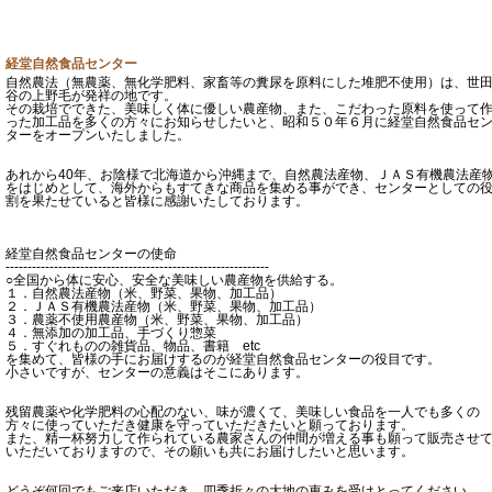
経堂自然食品センター
自然農法（無農薬、無化学肥料、家畜等の糞尿を原料にした堆肥不使用）は、世
谷の上野毛が発祥の地です。
その栽培でできた、美味しく体に優しい農産物、また、こだわった原料を使って
った加工品を多くの方々にお知らせしたいと、昭和５０年６月に経堂自然食品セ
ターをオープンいたしました。
あれから40年、お陰様で北海道から沖縄まで、自然農法産物、ＪＡＳ有機農法産
をはじめとして、海外からもすてきな商品を集める事ができ、センターとしての
割を果たせていると皆様に感謝いたしております。
経堂自然食品センターの使命
------------------------------------------------------------
○全国から体に安心、安全な美味しい農産物を供給する。
１．自然農法産物（米、野菜、果物、加工品）
２．ＪＡＳ有機農法産物（米、野菜、果物、加工品）
３．農薬不使用農産物（米、野菜、果物、加工品）
４．無添加の加工品、手づくり惣菜
５．すぐれものの雑貨品、物品、書籍 etc
を集めて、皆様の手にお届けするのが経堂自然食品センターの役目です。
小さいですが、センターの意義はそこにあります。
残留農薬や化学肥料の心配のない、味が濃くて、美味しい食品を一人でも多くの
方々に使っていただき健康を守っていただきたいと願っております。
また、精一杯努力して作られている農家さんの仲間が増える事も願って販売させ
いただいておりますので、その願いも共にお届けしたいと思います。
どうぞ何回でもご来店いただき、四季折々の大地の恵みを受けとってください。