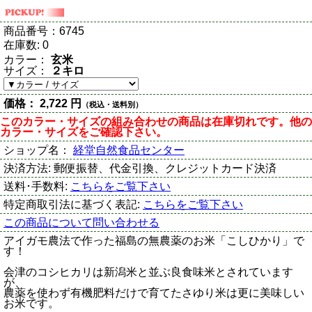
商品番号：
6745
在庫数:
0
カラー：
玄米
サイズ：
２キロ
価格：
2,722 円
（税込・送料別）
このカラー・サイズの組み合わせの商品は在庫切れです。他の
カラー・サイズをご確認下さい。
ショップ名：
経堂自然食品センター
決済方法:
郵便振替、代金引換、クレジットカード決済
送料･手数料:
こちらをご覧下さい
特定商取引法に基づく表記:
こちらをご覧下さい
この商品について問い合わせる
アイガモ農法で作った福島の無農薬のお米「こしひかり」で
す！
会津のコシヒカリは新潟米と並ぶ良食味米とされています
が、
農薬を使わず有機肥料だけで育てたさゆり米は更に美味しい
お米です。