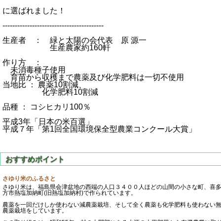
に選ばれました！
-----------------------------------------
生産者 ： 緑と太陽の会代表 原 源一
生産農家約160軒
作り方 ：
未消毒種子使用
育苗から収穫まで農薬及び化学肥料は一切不使用
当地比 ： 農薬10割減、
化学肥料10割減
品種 ： コシヒカリ100％
平成3年「日本の米百選」
平成７年「第1回全国環境保全型農業コンクール大賞」
さゆり米のふるさと
さゆり米は、福島県会津盆地の西端の人口３４００人ほどの山間の小さな町、喜
方市熱塩加納町(旧熱塩加納村)で作られています。
農薬を一回だけしか使わない減農薬栽培、そして全く農薬も化学肥料も使わない
農薬栽培をしています。