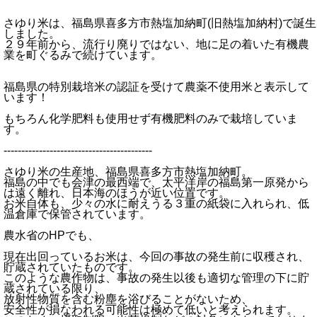
さゆり米は、福島県喜多方市熱塩加納町(旧熱塩加納村)で誕生
しました。
２９年前から、流行り廃りではない、地に足の着いた有機農
業を町ぐるみで続けています。
福島県の特別栽培米の認証を受けて農薬不使用米と表示して
います！
もちろん化学肥料も使用せず有機肥料のみで栽培していま
す。
------------------------------------------
さゆり米の生産地、福島県喜多方市熱塩加納町。
福島の中でも会津の最西端で、太平洋岸の福島第一原発から
は遠く離れ、日本海のほうが近い位置です。
お米自体も、少々の水に耐えうる３重の紙袋に入れられ、低
温倉庫で保管されています。
農水省のHPでも、
現在出回っているお米は、今回の事故の発生前に収穫され、
貯蔵されていたものです。
このような農作物は、事故の発生以後も適切な管理の下に貯
蔵されている限り、
放射性物質を含む粉塵を浴びることがないため、
安全性が損なわれる可能性は極めて低いと考えられます。