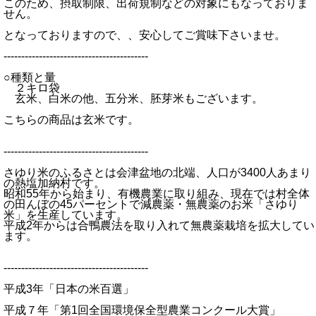
このため、摂取制限、出荷規制などの対象にもなっておりま
せん。
となっておりますので、、安心してご賞味下さいませ。
-----------------------------------------
○種類と量
２キロ袋
玄米、白米の他、五分米、胚芽米もございます。
こちらの商品は玄米です。
-----------------------------------------
さゆり米のふるさとは会津盆地の北端、人口が3400人あまり
の熱塩加納村です。
昭和55年から始まり、有機農業に取り組み、現在では村全体
の田んぼの45パーセントで減農薬・無農薬のお米「さゆり
米」を生産しています。
平成2年からは合鴨農法を取り入れて無農薬栽培を拡大してい
ます。
-----------------------------------------
平成3年「日本の米百選」
平成７年「第1回全国環境保全型農業コンクール大賞」