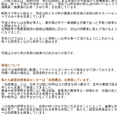
この取り組みは、昭和55年、村の山間部にある水源の大平部落から有機農業に取
組み、徐々に下流の平坦部へと拡大し、現在では村全体の田んぼの45パーセント
減農薬・無農薬のお米「さゆり米」を生産しています。
昭和５５年から始まり、現在は約１６０軒の農家が村全体の水田の約４５パーセ
トでさゆり米を生産しています。
平成２年からは合鴨を導入し、農作業の中で一番過酷な労働であった手取り除草
ら開放されました。
合鴨除草で無農薬栽培の面積は飛躍的に広がり、沢山の消費者に喜んで頂けるよ
になりました。
安全だけではなく、もっともっと美味しいお米を食べて頂けるようにこれからも
色々な研究をしながら米作りに励みます。
写真はさゆり米の名前の由来のひめさゆりの花です。
発送について
当店では地球環境に配慮してリサイクルダンボールで発送させて頂いております
沖縄へ発送の場合は、追加送料がかかることがございます。
私たち経堂自然食品センターは「自然農法」を推進しています。
「自然農法」とは、日本では既に50年以上の歴史を持つ農法で、近年の農業汚染
早くから見通して推進してきました。
農薬や化学肥料を使用しない事は勿論、家畜等の糞尿等も一切使わず、太陽の光
熱、十分な水で土本来の力を発揮させる農法です。
草や樹木は、誰が手をかけなくても育ちます。
この自然の摂理を生かし、自然の持つ力を十分に引き出すことによって、健康な
物を育て、生命の安全が保証される世界を目指して、私たち：経堂自然食品セン
ーは自然農法を推進しています。