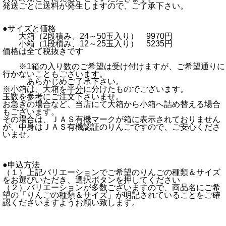
発送ごとに送料が発生しますので、ご了承下さい。
●サイズと価格
大箱（2段積み、24～50玉入り） 9970円
小箱（1段積み、12～25玉入り） 5235円
価格は全て税抜きです
※1箱の入り数のご希望は受け付けますが、ご希望通りに
行かないこともございます。
あらかじめご了承下さい。
※小箱は、大箱を半分に分けたものでございます。
玉数を参考にご注文下さいませ。
お急ぎの場合など、当店にて大箱から小箱へ詰め替える場合
もございます。
その場合は、ＪＡＳ有機マークが箱に表示されておりません
が、中身はＪＡＳ有機認証のりんごですので、ご安心くださ
いませ。
●申込方法
（１）上記バリエーションでご希望のりんごの種類＆サイズ
をお選びいただき、選択ボタンを押してください
（２）バリエーションが多数ございますので、商品名にご希
望の「りんごの種類＆サイズ」が明記されていることをご確
認くださいますようお願い致します。