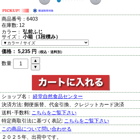
商品番号：
6403
在庫数:
12
カラー：
弘前ふじ
サイズ：
小箱（1段積み）
価格：
5,235 円
（税込・送料別）
数量
ショップ名：
経堂自然食品センター
決済方法:
郵便振替、代金引換、クレジットカード決済
送料･手数料:
こちらをご覧下さい
特定商取引法に基づく表記:
こちらをご覧下さい
この商品について問い合わせる
２０２５年、出荷中です。