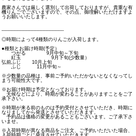
農家さんでは厳しく選別して出荷しておりますが、貴重な有
機りんごでございますので、その点、御理解いただけますよ
うお願いいたします。
-----------------------------------------
◎時期によって4種類のりんごが入荷します。
●種類とお届け時期(予定）
つがる 9月中旬～下旬
紅玉 9月下旬(少数量）
弘前ふじ 10月上旬
ふじ 11月中旬～
※少数量の品種は、事前ご予約いただかないとなくなってし
まう可能性大です。
※お届け時期は予定となっております。
天候などにより、時期が変わることがありますことをご了
承下さい。
※時期が来る前のものは予約受付とさせていただき、時期に
なりましてから発送とさせていただきます。
予約品は価格の変更があることもございます。ご了承下さ
いませ。
※入荷時期が異なる商品をご注文、ご予約いただいた場合、
入荷時期ごとに発送させていただきます。