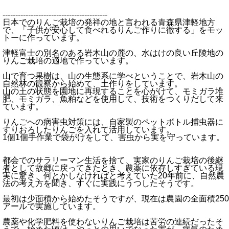
-----------------------------------------
日本でのりんご栽培の発祥の地と言われる青森県津軽地方
で、「子供が安心して食べれるりんご作りに徹する」をモッ
トーに作っています。
津軽富士の別名のある岩木山の麓の、水はけの良い丘陵地の
りんご栽培の適地で作っています。
山で育つ果樹は、山の生態系に学べということで、岩木山の
自然林の観察から始めて、土作りをしています。
山の土の状態を園地に再現することを心がけて、モミガラ堆
肥、モミガラ、魚粕などを使用して、技術をつくりだして来
ています。
りんごへの病害虫対策には、自家製のペットボトル捕虫器に
すりおろしたりんごを入れて活用しています。
1個1個手作業で袋がけをして、害虫から実を守っています。
都会でのサラリーマン生活を捨て、実家のりんご栽培の後継
者として故郷に戻ってきたとき、農薬に依存しすぎている現
実に驚き、何とかしなければと考えていた20年前に、自然農
法の考え方を聞き、すぐに実践にうつしたそうです。
最初は少面積から始めたそうですが、現在は農園の全面積250
アールで実施しています。
農薬や化学肥料を使わないりんご栽培は苦労の連続だったそ