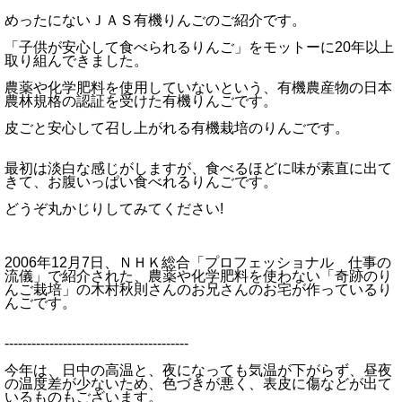
めったにないＪＡＳ有機りんごのご紹介です。
「子供が安心して食べられるりんご」をモットーに20年以上
取り組んできました。
農薬や化学肥料を使用していないという、有機農産物の日本
農林規格の認証を受けた有機りんごです。
皮ごと安心して召し上がれる有機栽培のりんごです。
最初は淡白な感じがしますが、食べるほどに味が素直に出て
きて、お腹いっぱい食べれるりんごです。
どうぞ丸かじりしてみてください!
2006年12月7日、ＮＨＫ総合「プロフェッショナル 仕事の
流儀」で紹介された、農薬や化学肥料を使わない「奇跡のり
んご栽培」の木村秋則さんのお兄さんのお宅が作っているり
んごです。
-----------------------------------------
今年は、日中の高温と、夜になっても気温が下がらず、昼夜
の温度差が少ないため、色づきが悪く、表皮に傷などが出て
いるものもございます。