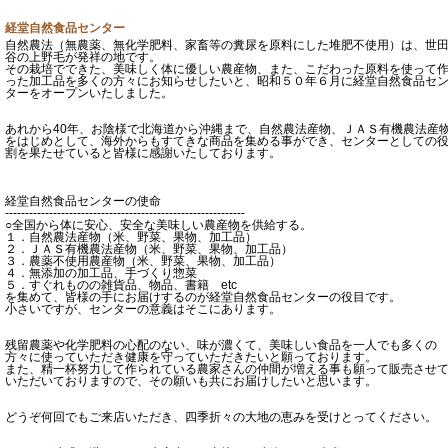
経堂自然食品センター
自然農法（無農薬、無化学肥料、家畜等の糞尿を原料にした堆肥不使用）は、世
谷の上野毛が発祥の地です。
その栽培でできた、美味しく体に優しい農産物、また、こだわった原料を使って
った加工品を多くの方々にお知らせしたいと、昭和５０年６月に経堂自然食品セ
ターをオープンいたしました。
あれから40年、お陰様で北海道から沖縄まで、自然農法産物、ＪＡＳ有機農法産
をはじめとして、海外からもすてきな商品を集める事ができ、センターとしての
割を果たせていると皆様に感謝いたしております。
経堂自然食品センターの使命
------------------------------------------------------------
○全国から体に安心、安全な美味しい農産物を供給する。
１．自然農法産物（米、野菜、果物、加工品）
２．ＪＡＳ有機農法産物（米、野菜、果物、加工品）
３．農薬不使用農産物（米、野菜、果物、加工品）
４．無添加の加工品、手づくり惣菜
５．すぐれものの雑貨品、物品、書籍 etc
を集めて、皆様の手にお届けするのが経堂自然食品センターの役目です。
小さいですが、センターの意義はそこにあります。
残留農薬や化学肥料の心配のない、味が濃くて、美味しい食品を一人でも多くの
方々に使っていただき健康を守っていただきたいと願っております。
また、精一杯努力して作られている農家さんの仲間が増える事も願って販売させ
いただいておりますので、その願いも共にお届けしたいと思います。
どうぞ何回でもご来店いただき、四季折々の大地の恵みを受けとってください。