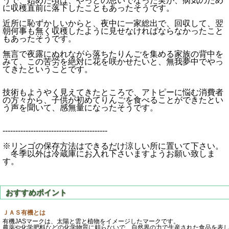
うで、始めた頃は、やっとの思いでなった実が、病気のため
に収穫直前に落下したこともあったそうです。
近所に恥ずかしいからと、夜中に一家総出で、回収して、翌
朝何事も無く収穫したように見せなければならなかったこと
もあったそうです。
無言で夜露にぬれながら落ちたりんごを集める家族の背中を
みて、この苦労を絶対に花を咲かせたいと、無我夢中でやっ
てきたということです。
技術もようやく見えてきたところで、アトピーに悩む消費者
の方々から、子供が初めてりんごを食べることができたとい
う声を聞いて、感無量になったそうです。
-----------------------------------------
※リンゴの保存方法はできるだけ涼しい所に置いて下さい。
冬季以外は冷蔵庫にお入れ下さいますようお願い致しま
す。
ＪＡＳ有機とは
有機JASマークは、太陽と雲と植物をイメージしたマークです。
農薬や化学肥料などの化学物質に頼らないで、自然界の力で生産された食品を表