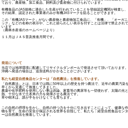
ており、農産物、加工食品、飼料及び畜産物に付けられています。
有機食品のJAS規格に適合した生産が行われていることを登録認定機関が検査し、
その結果、認定された事業者のみが有機JASマークを貼ることができます。
この「有機JASマーク」がない農産物と農産物加工食品に、「有機」、「オーガニ
ック」などの名称の表示や、これと紛らわしい表示を付すことは法律で禁止され
います
（農林水産省のホームページより）
１１月はＪＡＳ普及推進月間です。
発送について
当店では地球環境に配慮してリサイクルダンボールで発送させて頂いております
沖縄へ発送の場合は、追加送料がかかることがございます。
私たち経堂自然食品センターは「自然農法」を推進しています。
「自然農法」とは、日本では既に50年以上の歴史を持つ農法で、近年の農業汚染
早くから見通して推進してきました。
農薬や化学肥料を使用しない事は勿論、家畜等の糞尿等も一切使わず、太陽の光
熱、十分な水で土本来の力を発揮させる農法です。
草や樹木は、誰が手をかけなくても育ちます。
この自然の摂理を生かし、自然の持つ力を十分に引き出すことによって、健康な
物を育て、生命の安全が保証される世界を目指して、私たち：経堂自然食品セン
ーは自然農法を推進しています。