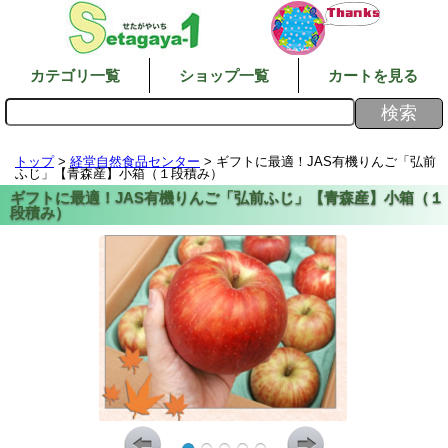
カテゴリ一覧
ショップ一覧
カートを見る
トップ
>
経堂自然食品センター
> ギフトに最適！JAS有機りんご「弘前
ふじ」【青森産】小箱（１段積み）