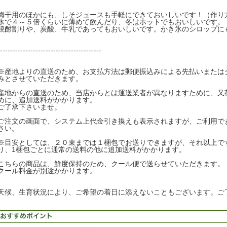
梅干用のほかにも、しそジュースも手軽にできておいしいです！（作り
水で４～５倍くらいに薄めて飲んだり、冬はホットでもおいしいです。
焼酎割りや、炭酸、牛乳であってもおいしいです。かき氷のシロップに
----------------------------------------
※産地よりの直送のため、お支払方法は郵便振込みによる先払いまたは
みとさせていただきます。
産地からの直送のため、当店からとは運送業者が異なりますために、又
めに、追加送料がかかります。
ご了承下さいませ。
ご注文の画面で、システム上代金引き換えも表示されますが、ご利用で
さい。
※目安としては、２０束までは１梱包でお送りできますが、それ以上で
り、1梱包ごとに通常の送料の他に追加送料がかかります。
こちらの商品は、鮮度保持のため、クール便で送らせていただきます。
クール料金が別途かかります。
天候、生育状況により、ご希望の着日に添えないこともございます。ご