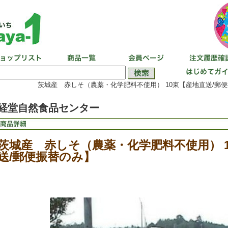
茨城産 赤しそ（農薬・化学肥料不使用） 10束【産地直送/郵便
経堂自然食品センター
茨城産 赤しそ（農薬・化学肥料不使用） 
送/郵便振替のみ】