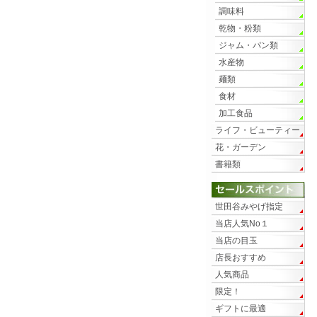
調味料
乾物・粉類
ジャム・パン類
水産物
麺類
食材
加工食品
ライフ・ビューティー
花・ガーデン
書籍類
世田谷みやげ指定
当店人気No１
当店の目玉
店長おすすめ
人気商品
限定！
ギフトに最適