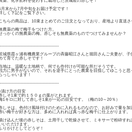
農薬、化学肥料を使わずに栽培した茨城産の赤しそ！
6月末から7月中旬をお届け予定です！
詳しく下記をご覧下さい。
こちらの商品は、10束まとめてのご注文となっており、産地より直送さ
無農薬の梅で梅干をつけた方。
せっかくの無農薬の梅。赤しそも無農薬のものでつけてみませんか？
----------------------------------------
茨城県霞ヶ浦有機農業グループの斉藤昭江さんと堀田さんご夫妻が、子
めて育てた赤しそです！
当地は、温暖な土地柄で、何でも作付けが可能な所だそうです。
戦力に男手がないので、それを逆手にとった農業を目指してゆこうと思
らっしゃいます！
----------------------------------------
○漬け方の目安
赤しそ1束で約１５０ｇの葉がとれます。
梅1キロに対して赤しそ1束が一応の目安です。（梅の10～20％）
赤しそは、色付け風味付けのために入れるものなので、お好みで量を加
赤い梅干が好きな方は、多めに入れれば真っ赤な梅干に仕上がります。
漬け込んだ後の赤しそは、土用干しで乾燥させて、ミキサーで粉砕すれ
いいただけます。
ふりかけとしてどうぞ！