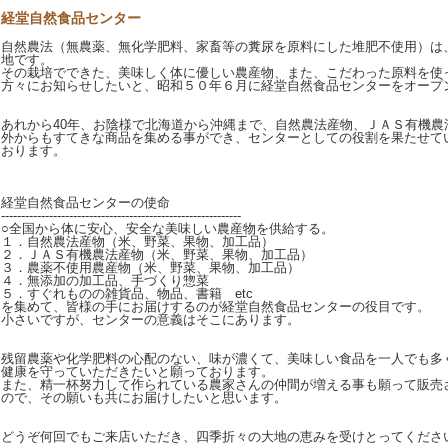
経堂自然食品センター
自然農法（無農薬、無化学肥料、家畜等の糞尿を原料にした堆肥不使用）は
地です。
その栽培でできた、美味しく体に優しい農産物、また、こだわった原料を使
方々にお知らせしたいと、昭和５０年６月に経堂自然食品センターをオープ
あれから40年、お陰様で北海道から沖縄まで、自然農法産物、ＪＡＳ有機農
外からもすてきな商品を集める事ができ、センターとしての役割を果たせて
おります。
経堂自然食品センターの使命
------------------------------------------------------------
○全国から体に安心、安全な美味しい農産物を供給する。
１．自然農法産物（米、野菜、果物、加工品）
２．ＪＡＳ有機農法産物（米、野菜、果物、加工品）
３．農薬不使用農産物（米、野菜、果物、加工品）
４．無添加の加工品、手づくり惣菜
５．すぐれものの雑貨品、物品、書籍 etc
を集めて、皆様の手にお届けするのが経堂自然食品センターの役目です。
小さいですが、センターの意義はそこにあります。
残留農薬や化学肥料の心配のない、味が濃くて、美味しい食品を一人でも多
健康を守っていただきたいと願っております。
また、精一杯努力して作られている農家さんの仲間が増える事も願って販売
ので、その願いも共にお届けしたいと思います。
どうぞ何回でもご来店いただき、四季折々の大地の恵みを受けとってくださ