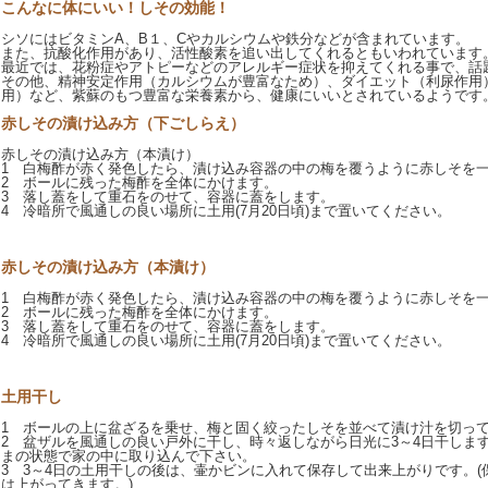
こんなに体にいい！しその効能！
シソにはビタミンA、B１、Cやカルシウムや鉄分などが含まれています。
また、抗酸化作用があり、活性酸素を追い出してくれるともいわれています
最近では、花粉症やアトピーなどのアレルギー症状を抑えてくれる事で、話
その他、精神安定作用（カルシウムが豊富なため）、ダイエット（利尿作用
用）など、紫蘇のもつ豊富な栄養素から、健康にいいとされているようです
赤しその漬け込み方（下ごしらえ）
赤しその漬け込み方（本漬け）
1 白梅酢が赤く発色したら、漬け込み容器の中の梅を覆うように赤しそを
2 ボールに残った梅酢を全体にかけます。
3 落し蓋をして重石をのせて、容器に蓋をします。
4 冷暗所で風通しの良い場所に土用(7月20日頃)まで置いてください。
赤しその漬け込み方（本漬け）
1 白梅酢が赤く発色したら、漬け込み容器の中の梅を覆うように赤しそを
2 ボールに残った梅酢を全体にかけます。
3 落し蓋をして重石をのせて、容器に蓋をします。
4 冷暗所で風通しの良い場所に土用(7月20日頃)まで置いてください。
土用干し
1 ボールの上に盆ざるを乗せ、梅と固く絞ったしそを並べて漬け汁を切っ
2 盆ザルを風通しの良い戸外に干し、時々返しながら日光に3～4日干しま
まの状態で家の中に取り込んで下さい。
3 3～4日の土用干しの後は、壷かビンに入れて保存して出来上がりです。
は上がってきます。)