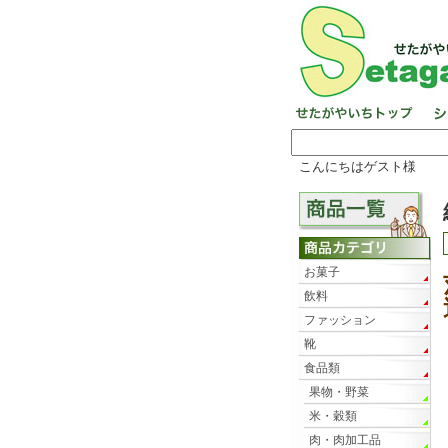
こんにちはゲスト様
お菓子
飲料
ファッション
靴
食品類
果物・野菜
米・穀類
肉・肉加工品