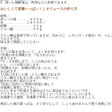
4 残った梅酢液は、料理などに利用できます。
おいしくて栄養いっぱい！しそジュースの作り方
材料：
赤シソの葉…………４００ｇ
水…………………１８００ｍｌ
砂糖……………………１ｋｇ
クエン酸………………３０ｇ
クエン酸は薬局で売っていますが、代わりに、レモン汁（４個分）や、りん
でもＯＫです。
味を見て調節してください。
手順：
?シソの葉を水洗いして、よく水を切ります。
?分量の水を沸騰させ、?を入れさらに
煮立てます。
?４～５分程に立て、シソの色が出てき
たら、シソを取り出します。
?砂糖を入れ、砂糖が溶けきったら、火
を止めます。
?人肌に冷ました後、クエン酸を入れます。
クエン酸を入れると黒っぽい色がパっと
鮮やかな色に変わります。
?完全に冷めたら専用の容器に移して
冷蔵庫に保管して下さい。
ただし冬まで貯蔵する場合はさらに煮詰めておくといいです。
アイスキューブにしてとっておくという方もいらっしゃいます。
冷蔵庫で２週間、冷凍庫で半年くらいのうちに飲みきりましょう。
煮出した後の葉っぱは、ざく切りにして、しょう油やみりんで煮て佃煮にす