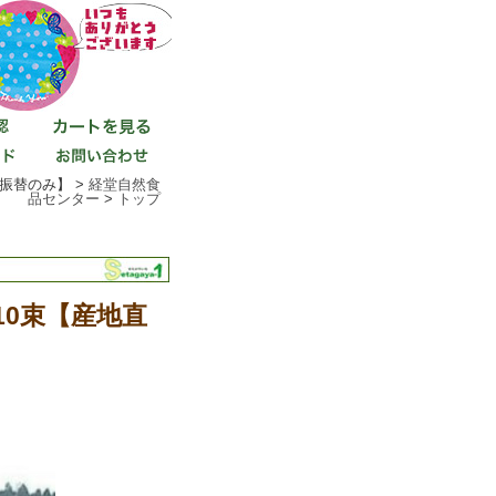
振替のみ】 >
経堂自然食
品センター
>
トップ
10束【産地直