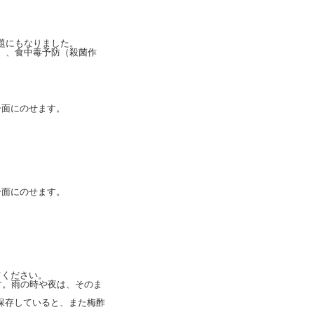
。
題にもなりました。
）、食中毒予防（殺菌作
。
一面にのせます。
一面にのせます。
てください。
す。雨の時や夜は、そのま
(保存していると、また梅酢