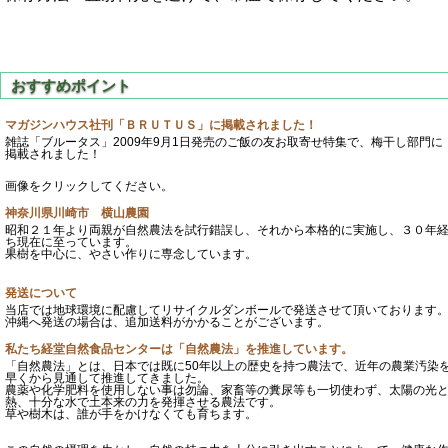
マガジンハウス社刊「ＢＲＵＴＵＳ」に掲載されました！
雑誌「ブルータス」2009年9月1日発売のご飯の友お取寄せ特集で、梅干し部門に
掲載されました！
画像をクリックしてください。
神奈川県川崎市 横山農園
昭和２１年より両親が自然農法を試行錯誤し、それから本格的に実施し、３０年
ち現在に至っています。
果樹を中心に、やさい作りに専念しています。
発送について
当店では地球環境に配慮してリサイクルダンボールで発送させて頂いております
沖縄へ発送の場合は、追加送料がかかることがございます。
私たち経堂自然食品センターは「自然農法」を推進しています。
「自然農法」とは、日本では既に50年以上の歴史を持つ農法で、近年の農業汚染
早くから見通して推進してきました。
農薬や化学肥料を使用しない事は勿論、家畜等の糞尿等も一切使わず、太陽の光
熱、十分な水で土本来の力を発揮させる農法です。
草や樹木は、誰が手をかけなくても育ちます。