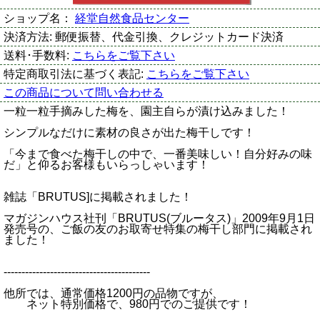
ショップ名：
経堂自然食品センター
決済方法:
郵便振替、代金引換、クレジットカード決済
送料･手数料:
こちらをご覧下さい
特定商取引法に基づく表記:
こちらをご覧下さい
この商品について問い合わせる
一粒一粒手摘みした梅を、園主自らが漬け込みました！
シンプルなだけに素材の良さが出た梅干しです！
「今まで食べた梅干しの中で、一番美味しい！自分好みの味
だ」と仰るお客様もいらっしゃいます！
雑誌「BRUTUS]に掲載されました！
マガジンハウス社刊「BRUTUS(ブルータス)」2009年9月1日
発売号の、ご飯の友のお取寄せ特集の梅干し部門に掲載され
ました！
-----------------------------------------
他所では、通常価格1200円の品物ですが、
ネット特別価格で、980円でのご提供です！