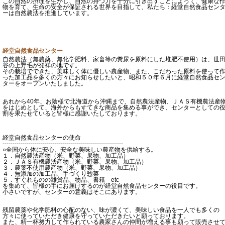
この自然の摂理を生かし、自然の持つ力を十分に引き出すことによって、健康な
物を育て、生命の安全が保証される世界を目指して、私たち：経堂自然食品セン
ーは自然農法を推進しています。
経堂自然食品センター
自然農法（無農薬、無化学肥料、家畜等の糞尿を原料にした堆肥不使用）は、世
谷の上野毛が発祥の地です。
その栽培でできた、美味しく体に優しい農産物、また、こだわった原料を使って
った加工品を多くの方々にお知らせしたいと、昭和５０年６月に経堂自然食品セ
ターをオープンいたしました。
あれから40年、お陰様で北海道から沖縄まで、自然農法産物、ＪＡＳ有機農法産
をはじめとして、海外からもすてきな商品を集める事ができ、センターとしての
割を果たせていると皆様に感謝いたしております。
経堂自然食品センターの使命
------------------------------------------------------------
○全国から体に安心、安全な美味しい農産物を供給する。
１．自然農法産物（米、野菜、果物、加工品）
２．ＪＡＳ有機農法産物（米、野菜、果物、加工品）
３．農薬不使用農産物（米、野菜、果物、加工品）
４．無添加の加工品、手づくり惣菜
５．すぐれものの雑貨品、物品、書籍 etc
を集めて、皆様の手にお届けするのが経堂自然食品センターの役目です。
小さいですが、センターの意義はそこにあります。
残留農薬や化学肥料の心配のない、味が濃くて、美味しい食品を一人でも多くの
方々に使っていただき健康を守っていただきたいと願っております。
また、精一杯努力して作られている農家さんの仲間が増える事も願って販売させ