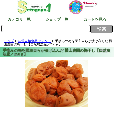
カテゴリ一覧
ショップ一覧
カートを見る
トップ
>
経堂自然食品センター
> 手摘みの梅を園主自らが漬け込んだ 横
山農園の梅干し【自然農法産／250ｇ】