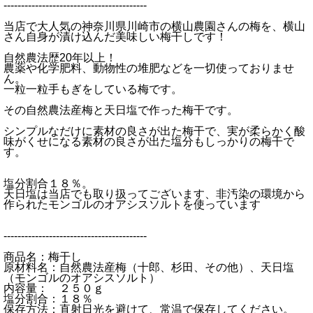
-----------------------------------------
当店で大人気の神奈川県川崎市の横山農園さんの梅を、横山
さん自身が漬け込んだ美味しい梅干しです！
自然農法歴20年以上！
農薬や化学肥料、動物性の堆肥などを一切使っておりませ
ん。
一粒一粒手もぎをしている梅です。
その自然農法産梅と天日塩で作った梅干です。
シンプルなだけに素材の良さが出た梅干で、実が柔らかく酸
味がくせになる素材の良さが出た塩分もしっかりの梅干で
す。
塩分割合１８％。
天日塩は当店でも取り扱ってございます、非汚染の環境から
作られたモンゴルのオアシスソルトを使っています
-----------------------------------------
商品名：梅干し
原材料名：自然農法産梅（十郎、杉田、その他）、天日塩
（モンゴルのオアシスソルト）
内容量： ２５０ｇ
塩分割合：１８％
保存方法：直射日光を避けて、常温で保存してください。