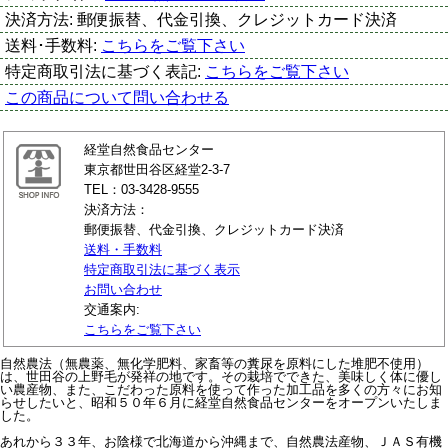
決済方法:
郵便振替、代金引換、クレジットカード決済
送料･手数料:
こちらをご覧下さい
特定商取引法に基づく表記:
こちらをご覧下さい
この商品について問い合わせる
経堂自然食品センター
東京都世田谷区経堂2-3-7
TEL：03-3428-9555
決済方法：
郵便振替、代金引換、クレジットカード決済
送料・手数料
特定商取引法に基づく表示
お問い合わせ
交通案内:
こちらをご覧下さい
自然農法（無農薬、無化学肥料、家畜等の糞尿を原料にした堆肥不使用）
は、世田谷の上野毛が発祥の地です。その栽培でできた、美味しく体に優し
い農産物、また、こだわった原料を使って作った加工品を多くの方々にお知
らせしたいと、昭和５０年６月に経堂自然食品センターをオープンいたしま
した。
あれから３３年、お陰様で北海道から沖縄まで、自然農法産物、ＪＡＳ有機