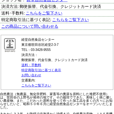
決済方法:
郵便振替、代金引換、クレジットカード決済
送料･手数料:
こちらをご覧下さい
特定商取引法に基づく表記:
こちらをご覧下さい
この商品について問い合わせる
経堂自然食品センター
東京都世田谷区経堂2-3-7
TEL：03-3428-9555
決済方法：
郵便振替、代金引換、クレジットカード決済
送料・手数料
特定商取引法に基づく表示
お問い合わせ
交通案内:
こちらをご覧下さい
自然農法（無農薬、無化学肥料、家畜等の糞尿を原料にした堆肥不使用）
は、世田谷の上野毛が発祥の地です。その栽培でできた、美味しく体に優し
い農産物、また、こだわった原料を使って作った加工品を多くの方々にお知
らせしたいと、昭和５０年６月に経堂自然食品センターをオープンいたしま
した。
あれから３３年、お陰様で北海道から沖縄まで、自然農法産物、ＪＡＳ有機