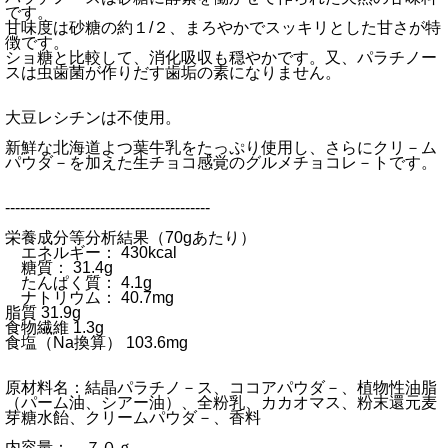
です。
甘味度は砂糖の約１/２、まろやかでスッキリとした甘さが特
徴です。
ショ糖と比較して、消化吸収も穏やかです。又、パラチノー
スは虫歯菌が作りだす歯垢の素になりません。
大豆レシチンは不使用。
新鮮な北海道よつ葉牛乳をたっぷり使用し、さらにクリ－ム
パウダ－を加えた生チョコ感覚のグルメチョコレ－トです。
-----------------------------------------
栄養成分等分析結果（70gあたり）
エネルギー： 430kcal
糖質： 31.4g
たんぱく質： 4.1g
ナトリウム： 40.7mg
脂質 31.9g
食物繊維 1.3g
食塩（Na換算） 103.6mg
原材料名：結晶パラチノ－ス、ココアパウダ－、植物性油脂
（パーム油、シアー油）、全粉乳、カカオマス、粉末還元麦
芽糖水飴、クリームパウダ－、香料
内容量： ７０ｇ