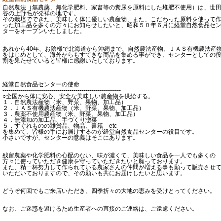
自然農法（無農薬、無化学肥料、家畜等の糞尿を原料にした堆肥不使用）は、世
谷の上野毛が発祥の地です。
その栽培でできた、美味しく体に優しい農産物、また、こだわった原料を使って
った加工品を多くの方々にお知らせしたいと、昭和５０年６月に経堂自然食品セ
ターをオープンいたしました。
あれから40年、お陰様で北海道から沖縄まで、自然農法産物、ＪＡＳ有機農法産
をはじめとして、海外からもすてきな商品を集める事ができ、センターとしての
割を果たせていると皆様に感謝いたしております。
経堂自然食品センターの使命
------------------------------------------------------------
○全国から体に安心、安全な美味しい農産物を供給する。
１．自然農法産物（米、野菜、果物、加工品）
２．ＪＡＳ有機農法産物（米、野菜、果物、加工品）
３．農薬不使用農産物（米、野菜、果物、加工品）
４．無添加の加工品、手づくり惣菜
５．すぐれものの雑貨品、物品、書籍 etc
を集めて、皆様の手にお届けするのが経堂自然食品センターの役目です。
小さいですが、センターの意義はそこにあります。
残留農薬や化学肥料の心配のない、味が濃くて、美味しい食品を一人でも多くの
方々に使っていただき健康を守っていただきたいと願っております。
また、精一杯努力して作られている農家さんの仲間が増える事も願って販売させ
いただいておりますので、その願いも共にお届けしたいと思います。
どうぞ何回でもご来店いただき、四季折々の大地の恵みを受けとってください。
なお、ご迷惑を避けるため生産者への直接のご連絡は、ご遠慮ください。