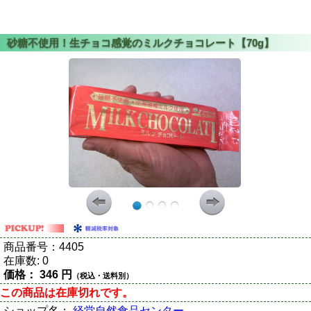
商品番号：
4405
在庫数:
0
価格：
346 円
（税込・送料別）
この商品は在庫切れです。
ショップ名：
経堂自然食品センター