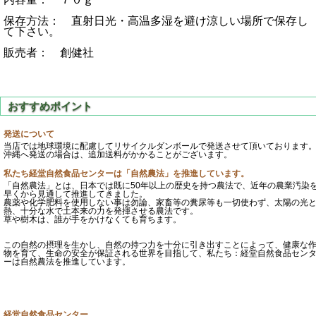
保存方法： 直射日光・高温多湿を避け涼しい場所で保存し
て下さい。
販売者： 創健社
発送について
当店では地球環境に配慮してリサイクルダンボールで発送させて頂いております
沖縄へ発送の場合は、追加送料がかかることがございます。
私たち経堂自然食品センターは「自然農法」を推進しています。
「自然農法」とは、日本では既に50年以上の歴史を持つ農法で、近年の農業汚染
早くから見通して推進してきました。
農薬や化学肥料を使用しない事は勿論、家畜等の糞尿等も一切使わず、太陽の光
熱、十分な水で土本来の力を発揮させる農法です。
草や樹木は、誰が手をかけなくても育ちます。
この自然の摂理を生かし、自然の持つ力を十分に引き出すことによって、健康な
物を育て、生命の安全が保証される世界を目指して、私たち：経堂自然食品セン
ーは自然農法を推進しています。
経堂自然食品センター