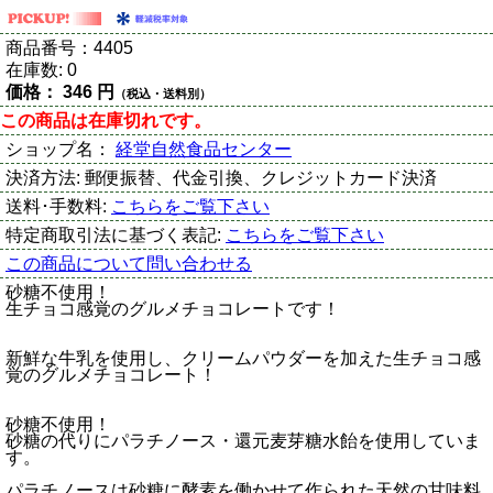
商品番号：
4405
在庫数:
0
価格：
346 円
（税込・送料別）
この商品は在庫切れです。
ショップ名：
経堂自然食品センター
決済方法:
郵便振替、代金引換、クレジットカード決済
送料･手数料:
こちらをご覧下さい
特定商取引法に基づく表記:
こちらをご覧下さい
この商品について問い合わせる
砂糖不使用！
生チョコ感覚のグルメチョコレートです！
新鮮な牛乳を使用し、クリームパウダーを加えた生チョコ感
覚のグルメチョコレート！
砂糖不使用！
砂糖の代りにパラチノース・還元麦芽糖水飴を使用していま
す。
パラチノースは砂糖に酵素を働かせて作られた天然の甘味料