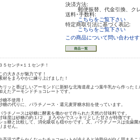
決済方法:
郵便振替、代金引換、ク
送料･手数料:
こちらをご覧下さい
特定商取引法に基づく表記:
こちらをご覧下さい
この商品について問い合わせす
３５センチ×１１センチ！
この大きさが魅力です！
素材をまろやかに練り上げました！
カリッと香ばしいアーモンドに新鮮な北海道産よつ葉牛乳から作ったミ
加えたアーモンドチョコレートです。
砂糖不使用！
砂糖の代りに、パラチノース・還元麦芽糖水飴を使っています。
パラチノースは砂糖に酵素を働かせて作られた天然の甘味料です。
甘味度は砂糖の約１/２、まろやかでスッキリとした甘さが特徴です。
ショ糖と比較して、消化吸収も穏やかです。又、パラチノースは虫歯菌
りません。
※高温で柔らかくなったチョコーレトが冷えると油脂分が白く固まるこ