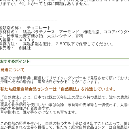
りますが、召し上がっても体に問題はありません。
----------------------------------------
種類別名称： チョコレート
原材料名： 結晶パラチノース、アーモンド、植物油脂、ココアパウダ
ス、粉末還元麦芽糖水飴、大豆レシチン、香料
内容量： ４００ｇ
保存方法： 高温多湿を避け、２５℃以下で保管してください。
販売者： 創健社
発送について
当店では地球環境に配慮してリサイクルダンボールで発送させて頂いており
沖縄へ発送の場合は、追加送料がかかることがございます。
私たち経堂自然食品センターは「自然農法」を推進しています。
「自然農法」とは、日本では既に50年以上の歴史を持つ農法で、近年の農業
進してきました。
農薬や化学肥料を使用しない事は勿論、家畜等の糞尿等も一切使わず、太陽
来の力を発揮させる農法です。
草や樹木は、誰が手をかけなくても育ちます。
この自然の摂理を生かし、自然の持つ力を十分に引き出すことによって、健
全が保証される世界を目指して、私たち：経堂自然食品センターは自然農法