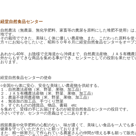
経堂自然食品センター
自然農法（無農薬、無化学肥料、家畜等の糞尿を原料にした堆肥不使用）は
地です。
その栽培でできた、美味しく体に優しい農産物、また、こだわった原料を使
方々にお知らせしたいと、昭和５０年６月に経堂自然食品センターをオープ
あれから40年、お陰様で北海道から沖縄まで、自然農法産物、ＪＡＳ有機農
外からもすてきな商品を集める事ができ、センターとしての役割を果たせて
おります。
経堂自然食品センターの使命
------------------------------------------------------------
○全国から体に安心、安全な美味しい農産物を供給する。
１．自然農法産物（米、野菜、果物、加工品）
２．ＪＡＳ有機農法産物（米、野菜、果物、加工品）
３．農薬不使用農産物（米、野菜、果物、加工品）
４．無添加の加工品、手づくり惣菜
５．すぐれものの雑貨品、物品、書籍 etc
を集めて、皆様の手にお届けするのが経堂自然食品センターの役目です。
小さいですが、センターの意義はそこにあります。
残留農薬や化学肥料の心配のない、味が濃くて、美味しい食品を一人でも多
健康を守っていただきたいと願っております。
また、精一杯努力して作られている農家さんの仲間が増える事も願って販売