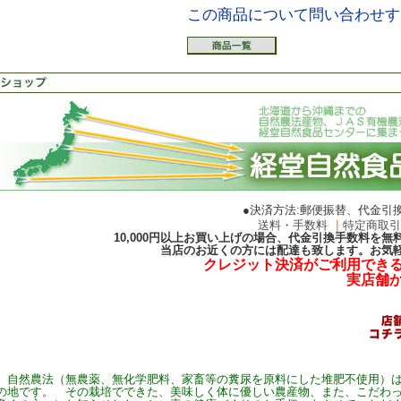
この商品について問い合わせす
●決済方法:郵便振替、代金引
送料・手数料
｜
特定商取
10,000円以上お買い上げの場合、代金引換手数料を
当店のお近くの方には配達も致します。お気
クレジット決済がご利用でき
実店舗
自然農法（無農薬、無化学肥料、家畜等の糞尿を原料にした堆肥不使用）は
の地です。 その栽培でできた、美味しく体に優しい農産物、また、こだわ