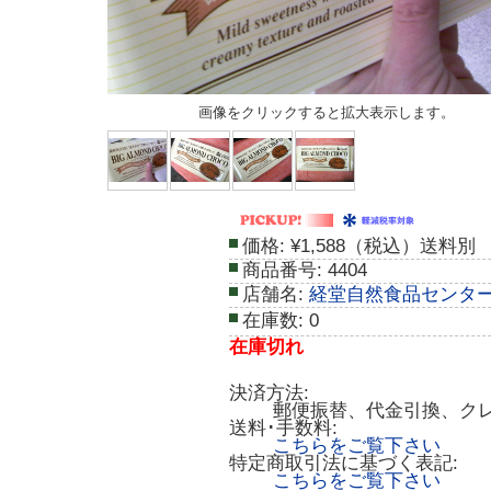
画像をクリックすると拡大表示します。
価格:
¥1,588（税込）送料別
商品番号:
4404
店舗名:
経堂自然食品センタ
在庫数:
0
在庫切れ
決済方法:
郵便振替、代金引換、ク
送料･手数料:
こちらをご覧下さい
特定商取引法に基づく表記:
こちらをご覧下さい