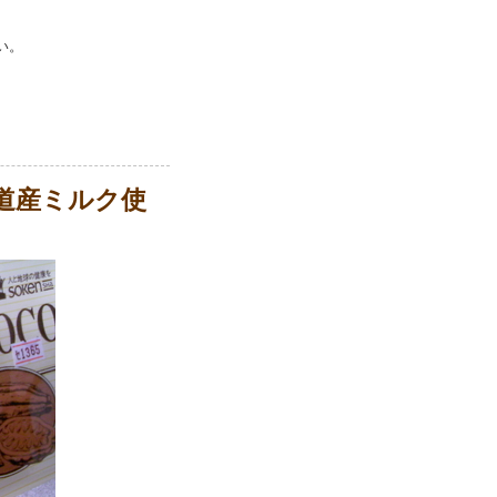
い。
道産ミルク使