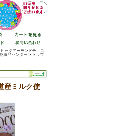
！ビッグアーモンドチョコ
然食品センター
>
トップ
道産ミルク使