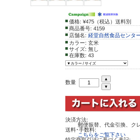
価格:
¥475（税込）送料別
商品番号:
4159
店舗名:
経堂自然食品センタ
カラー:
玄米
サイズ:
無し
在庫数:
43
数量
決済方法:
郵便振替、代金引換、ク
送料･手数料:
こちらをご覧下さい
特定商取引法に基づく表記: