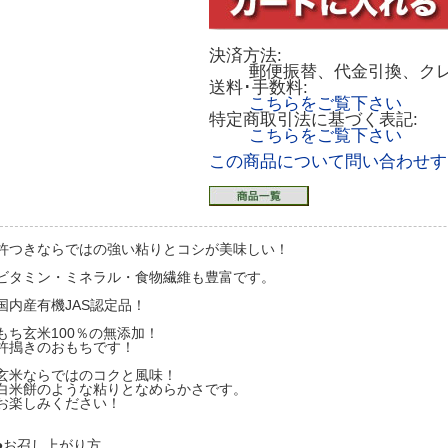
決済方法:
郵便振替、代金引換、ク
送料･手数料:
こちらをご覧下さい
特定商取引法に基づく表記:
こちらをご覧下さい
この商品について問い合わせす
杵つきならではの強い粘りとコシが美味しい！
ビタミン・ミネラル・食物繊維も豊富です。
国内産有機JAS認定品！
もち玄米100％の無添加！
杵搗きのおもちです！
玄米ならではのコクと風味！
白米餅のような粘りとなめらかさです。
お楽しみください！
●お召し上がり方