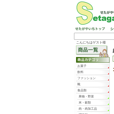
こんにちはゲスト様
お菓子
飲料
ファッション
靴
食品類
果物・野菜
米・穀類
肉・肉加工品