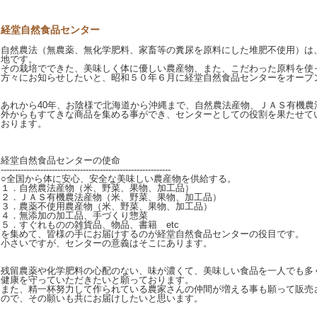
経堂自然食品センター
自然農法（無農薬、無化学肥料、家畜等の糞尿を原料にした堆肥不使用）は
地です。
その栽培でできた、美味しく体に優しい農産物、また、こだわった原料を使
方々にお知らせしたいと、昭和５０年６月に経堂自然食品センターをオープ
あれから40年、お陰様で北海道から沖縄まで、自然農法産物、ＪＡＳ有機農
外からもすてきな商品を集める事ができ、センターとしての役割を果たせて
おります。
経堂自然食品センターの使命
------------------------------------------------------------
○全国から体に安心、安全な美味しい農産物を供給する。
１．自然農法産物（米、野菜、果物、加工品）
２．ＪＡＳ有機農法産物（米、野菜、果物、加工品）
３．農薬不使用農産物（米、野菜、果物、加工品）
４．無添加の加工品、手づくり惣菜
５．すぐれものの雑貨品、物品、書籍 etc
を集めて、皆様の手にお届けするのが経堂自然食品センターの役目です。
小さいですが、センターの意義はそこにあります。
残留農薬や化学肥料の心配のない、味が濃くて、美味しい食品を一人でも多
健康を守っていただきたいと願っております。
また、精一杯努力して作られている農家さんの仲間が増える事も願って販売
ので、その願いも共にお届けしたいと思います。