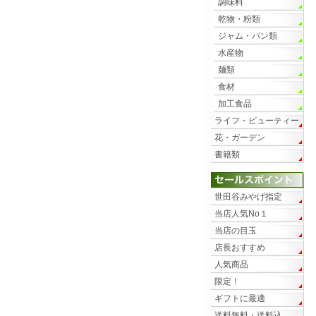
調味料
乾物・粉類
ジャム・パン類
水産物
麺類
食材
加工食品
ライフ・ビューティー
花・ガーデン
書籍類
世田谷みやげ指定
当店人気No１
当店の目玉
店長おすすめ
人気商品
限定！
ギフトに最適
送料無料・送料込