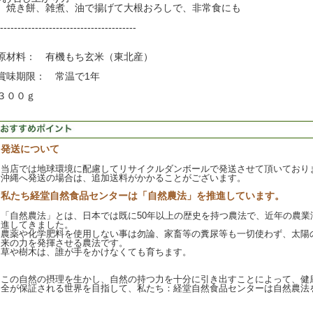
焼き餅、雑煮、油で揚げて大根おろしで、非常食にも
---------------------------------------
原材料： 有機もち玄米（東北産）
賞味期限： 常温で1年
３００ｇ
発送について
当店では地球環境に配慮してリサイクルダンボールで発送させて頂いており
沖縄へ発送の場合は、追加送料がかかることがございます。
私たち経堂自然食品センターは「自然農法」を推進しています。
「自然農法」とは、日本では既に50年以上の歴史を持つ農法で、近年の農業
進してきました。
農薬や化学肥料を使用しない事は勿論、家畜等の糞尿等も一切使わず、太陽
来の力を発揮させる農法です。
草や樹木は、誰が手をかけなくても育ちます。
この自然の摂理を生かし、自然の持つ力を十分に引き出すことによって、健
全が保証される世界を目指して、私たち：経堂自然食品センターは自然農法