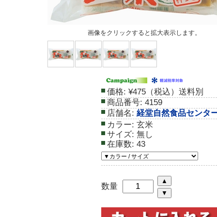
画像をクリックすると拡大表示します。
価格:
¥475（税込）送料別
商品番号:
4159
店舗名:
経堂自然食品センタ
カラー:
玄米
サイズ:
無し
在庫数:
43
数量