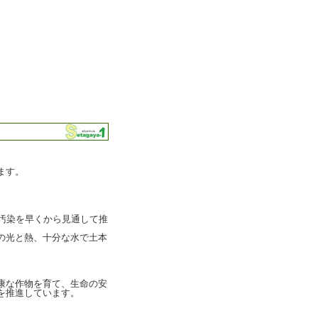
ます。
汚染を早くから見通して推
の光と熱、十分な水で土本
康な作物を育て、生命の安
を推進しています。