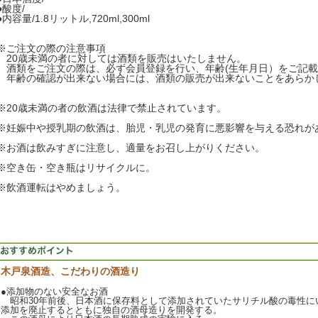
●酸度/
●内容量/1.8リットル,720ml,300ml
※ご注文の際の注意事項
20歳未満の者に対しては酒類を販売はいたしません。
酒類をご注文の際は、必ず会員登録を行い、年齢(生年月日）をご記載
年齢の確認が出来ない場合には、酒類の販売が出来ないことをあらか
※20歳未満の者の飲酒は法律で禁止されています。
※妊娠中や授乳期の飲酒は、胎児・乳児の発育に悪影響を与える恐れが
※お酒は飲みすぎに注意し、適量をお召し上がりください。
※空き缶・空き瓶はリサイクルに。
※飲酒運転はやめましょう。
木戸泉酒造、こだわりの酒造り
●添加物のない安全なお酒
昭和30年前後、日本酒に保存料として添加されていたサリチル酸の毒性に
添加を廃止するとともに独自の酒母造りを開発する。