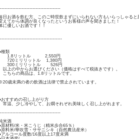
---------------------------------------
毎日お酒を飲む方、このご時世飲まずにいられない方もいらっしゃると
変えてから体調が良くなったというお客様の声を聞きました！
体に優しいお酒です！！
----------------------------------------
●種類
1.8リットル 2,550円
720ミリリットル 1,380円
300ミリリットル 526円
以上の中からお選びください（価格はすべて税抜きです）。
こちらの商品は、1.8リットルです。
※20歳未満の者の飲酒は法律で禁止されています。
●おすすめの召し上がり方
常温、少し冷やして、お燗それぞれ美味しく召し上がれます。
---------------------------------------
純米酒
●原材料/米・米こうじ（精米歩合65％）
●原料米/華吹雪・ササニシキ（自然農法産米）
●アルコール度数/16度以上17度未満
●日本酒度/