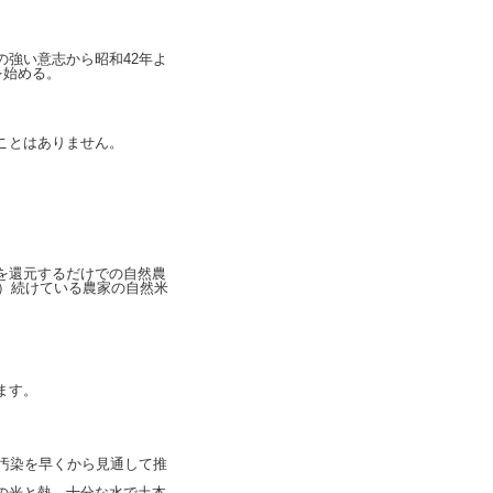
強い意志から昭和42年よ
を始める。
ことはありません。
を還元するだけでの自然農
上）続けている農家の自然米
ます。
汚染を早くから見通して推
の光と熱、十分な水で土本