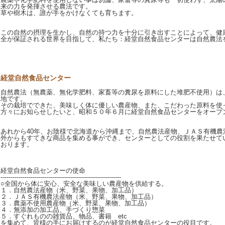
来の力を発揮させる農法です。
草や樹木は、誰が手をかけなくても育ちます。
この自然の摂理を生かし、自然の持つ力を十分に引き出すことによって、健
全が保証される世界を目指して、私たち：経堂自然食品センターは自然農法
経堂自然食品センター
自然農法（無農薬、無化学肥料、家畜等の糞尿を原料にした堆肥不使用）は
地です。
その栽培でできた、美味しく体に優しい農産物、また、こだわった原料を使
方々にお知らせしたいと、昭和５０年６月に経堂自然食品センターをオープ
あれから40年、お陰様で北海道から沖縄まで、自然農法産物、ＪＡＳ有機農
外からもすてきな商品を集める事ができ、センターとしての役割を果たせて
おります。
経堂自然食品センターの使命
------------------------------------------------------------
○全国から体に安心、安全な美味しい農産物を供給する。
１．自然農法産物（米、野菜、果物、加工品）
２．ＪＡＳ有機農法産物（米、野菜、果物、加工品）
３．農薬不使用農産物（米、野菜、果物、加工品）
４．無添加の加工品、手づくり惣菜
５．すぐれものの雑貨品、物品、書籍 etc
を集めて、皆様の手にお届けするのが経堂自然食品センターの役目です。