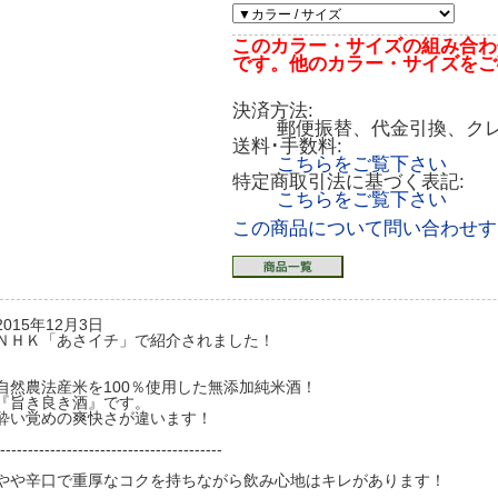
このカラー・サイズの組み合わ
です。他のカラー・サイズをご
決済方法:
郵便振替、代金引換、ク
送料･手数料:
こちらをご覧下さい
特定商取引法に基づく表記:
こちらをご覧下さい
この商品について問い合わせす
2015年12月3日
ＮＨＫ「あさイチ」で紹介されました！
自然農法産米を100％使用した無添加純米酒！
『旨き良き酒』です。
酔い覚めの爽快さが違います！
----------------------------------------
やや辛口で重厚なコクを持ちながら飲み心地はキレがあります！