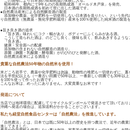
この酒母により日本酒の長期熟成の実験に入る。
昭和46年、都内にて9年ものの長期熟成酒「オールド木戸泉」を発売。
日本酒の長期熟成酒を初めて世に出した酒蔵です。
●自然農法産米による自然醸造酒の製造
添加物や農薬、化学肥料を一切使用しない日本酒を造りたい、という先代の
り自然農法（無農薬・無化学肥料栽培）産米を100％使用した純米酒の製造
●旨き良き酒の追求
『旨き酒』味わいにコク・幅があり、ボディーにふくらみがある酒。
こうして造られた酒は、のどごし良く、後味も良く、飲みあきするような
『良き酒』
健康・安全面への配慮
添加物の含まれない自然醸造の酒造り。
原菌（麹菌・乳酸菌・酵母菌）がのびのびと発酵した酒。
自然農法産米による酒造り
貴重な自然農法50年物の自然米を使用！
米どころ岩手で、農薬や化学肥料は勿論、動物性の堆肥も一切使わずに、藁
法を半世紀以上も（一番古い田圃で50年以上、一番新しい田圃でも30年以
を100％使って作ったお酒です。
こんなお米は、めったにありません。大変貴重なお米です！
発送について
当店では地球環境に配慮してリサイクルダンボールで発送させて頂いており
沖縄へ発送の場合は、追加送料がかかることがございます。
私たち経堂自然食品センターは「自然農法」を推進しています。
「自然農法」とは、日本では既に50年以上の歴史を持つ農法で、近年の農業
進してきました。
農薬や化学肥料を使用しない事は勿論、家畜等の糞尿等も一切使わず、太陽