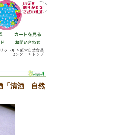
リットル >
経堂自然食品
センター
>
トップ
酒「清酒 自然