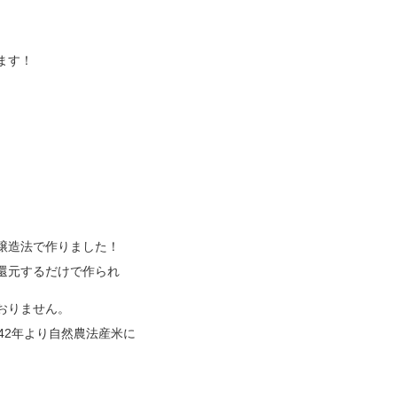
ます！
醸造法で作りました！
還元するだけで作られ
おりません。
42年より自然農法産米に