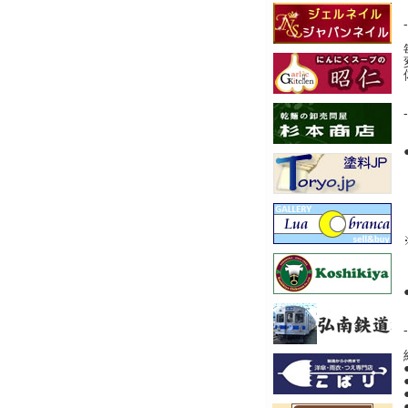
-
-
-