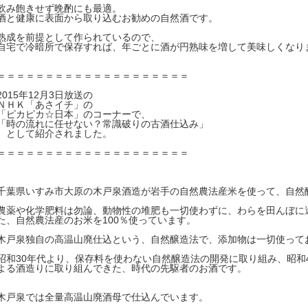
飲み飽きせず晩酌にも最適。
酒と健康に表面から取り込むお勧めの自然酒です。
熟成を前提として作られているので、
自宅で冷暗所で保存すれば、年ごとに酒が円熟味を増して美味しくなり
＝＝＝＝＝＝＝＝＝＝＝＝＝＝＝＝＝＝＝＝
2015年12月3日放送の
ＮＨＫ「あさイチ」の
「ピカピカ☆日本」のコーナーで、
「時の流れに任せない？常識破りの古酒仕込み」
として紹介されました。
＝＝＝＝＝＝＝＝＝＝＝＝＝＝＝＝＝＝＝＝
千葉県いすみ市大原の木戸泉酒造が岩手の自然農法産米を使って、自然
農薬や化学肥料は勿論、動物性の堆肥も一切使わずに、わらを田んぼに
た、自然農法産のお米を100％使っています。
木戸泉独自の高温山廃仕込という、自然醸造法で、添加物は一切使って
昭和30年代より、保存料を使わない自然醸造法の開発に取り組み、昭和
よる酒造りに取り組んできた、時代の先駆者のお酒です。
木戸泉では全量高温山廃酒母で仕込んでいます。