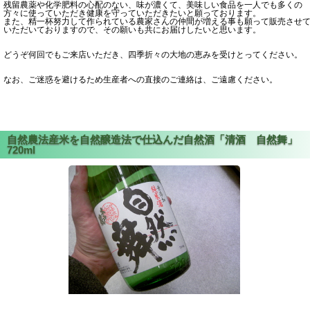
残留農薬や化学肥料の心配のない、味が濃くて、美味しい食品を一人でも多くの
方々に使っていただき健康を守っていただきたいと願っております。
また、精一杯努力して作られている農家さんの仲間が増える事も願って販売させ
いただいておりますので、その願いも共にお届けしたいと思います。
どうぞ何回でもご来店いただき、四季折々の大地の恵みを受けとってください。
なお、ご迷惑を避けるため生産者への直接のご連絡は、ご遠慮ください。