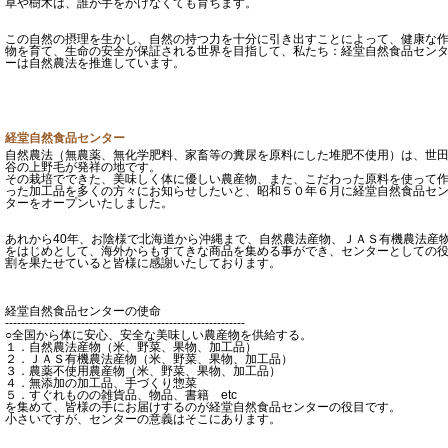
草や樹木は、誰が手をかけなくても育ちます。
この自然の摂理を生かし、自然の持つ力を十分に引き出すことによって、健康な
物を育て、生命の安全が保証される世界を目指して、私たち：経堂自然食品セン
ーは自然農法を推進しています。
経堂自然食品センター
自然農法（無農薬、無化学肥料、家畜等の糞尿を原料にした堆肥不使用）は、世
谷の上野毛が発祥の地です。
その栽培でできた、美味しく体に優しい農産物、また、こだわった原料を使って
った加工品を多くの方々にお知らせしたいと、昭和５０年６月に経堂自然食品セ
ターをオープンいたしました。
あれから40年、お陰様で北海道から沖縄まで、自然農法産物、ＪＡＳ有機農法産
をはじめとして、海外からもすてきな商品を集める事ができ、センターとしての
割を果たせていると皆様に感謝いたしております。
経堂自然食品センターの使命
------------------------------------------------------------
○全国から体に安心、安全な美味しい農産物を供給する。
１．自然農法産物（米、野菜、果物、加工品）
２．ＪＡＳ有機農法産物（米、野菜、果物、加工品）
３．農薬不使用農産物（米、野菜、果物、加工品）
４．無添加の加工品、手づくり惣菜
５．すぐれものの雑貨品、物品、書籍 etc
を集めて、皆様の手にお届けするのが経堂自然食品センターの役目です。
小さいですが、センターの意義はそこにあります。