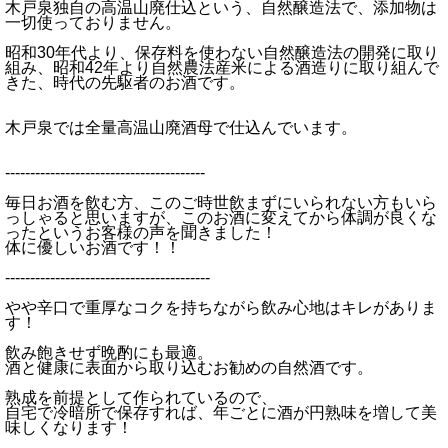
木戸泉独自の高温山廃仕込という、自然醸造法で、添加物は
一切使っておりません。
昭和30年代より、保存料を使わない自然醸造法の開発に取り
組み、昭和42年より自然農法産米による酒造りに取り組んで
きた、時代の先駆者のお酒です。
木戸泉では全量高温山廃酒母で仕込んでいます。
----------------------------------------
毎日お酒を飲む方、このご時世飲まずにいられない方もいら
っしゃると思いますが、このお酒に変えてから体調が良くな
ったというお客様の声を聞きました！
体に優しいお酒です！！
-----------------------------------------
やや辛口で重厚なコクを持ちながら飲み心地はキレがありま
す！
飲み飽きせず晩酌にも最適。
酒と健康に表面から取り込むお勧めの自然酒です。
熟成を前提として作られているので、
自宅で冷暗所で保存すれば、年ごとに酒が円熟味を増して美
味しくなります！