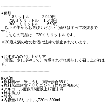
-----------------------------------------
●種類
1.8リットル 2,940円
720ミリリットル 1,540円
300ミリリットル 660円
以上の中からお選びください（価格はすべて税抜きで
す）。
こちらの商品は、720ミリリットルです。
※20歳未満の者の飲酒は法律で禁止されています。
●おすすめの召し上がり方
常温、少し冷やして、お燗それぞれ美味しく召し上がれま
す。
----------------------------------------
純米酒
●原材料/米・米こうじ（精米歩合65％）
●原料米/華吹雪・ササニシキ（自然農法産米）
●アルコール度数/16度以上17度未満
●日本酒度/
●酸度/
●内容量/1.8リットル,720ml,300ml