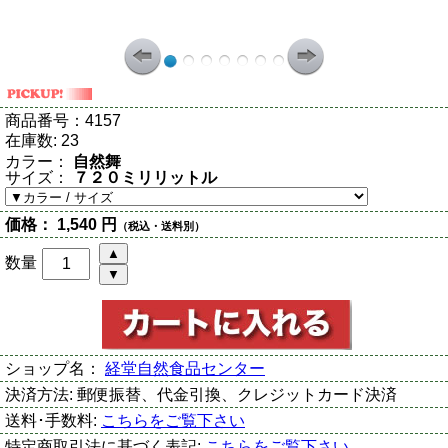
商品番号：
4157
在庫数:
23
カラー：
自然舞
サイズ：
７２０ミリリットル
価格：
1,540 円
（税込・送料別）
数量
ショップ名：
経堂自然食品センター
決済方法:
郵便振替、代金引換、クレジットカード決済
送料･手数料:
こちらをご覧下さい
特定商取引法に基づく表記:
こちらをご覧下さい