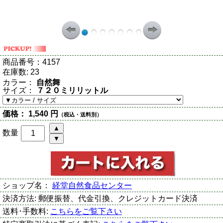
商品番号：
4157
在庫数:
23
カラー：
自然舞
サイズ：
７２０ミリリットル
価格：
1,540 円
（税込・送料別）
数量
ショップ名：
経堂自然食品センター
決済方法:
郵便振替、代金引換、クレジットカード決済
送料･手数料:
こちらをご覧下さい