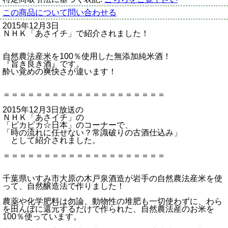
この商品について問い合わせる
2015年12月3日
ＮＨＫ「あさイチ」で紹介されました！
自然農法産米を100％使用した無添加純米酒！
『旨き良き酒』です。
酔い覚めの爽快さが違います！
＝＝＝＝＝＝＝＝＝＝＝＝＝＝＝＝＝＝＝＝
2015年12月3日放送の
ＮＨＫ「あさイチ」の
「ピカピカ☆日本」のコーナーで、
「時の流れに任せない？常識破りの古酒仕込み」
として紹介されました。
＝＝＝＝＝＝＝＝＝＝＝＝＝＝＝＝＝＝＝＝
千葉県いすみ市大原の木戸泉酒造が岩手の自然農法産米を使
って、自然醸造法で作りました！
農薬や化学肥料は勿論、動物性の堆肥も一切使わずに、わら
を田んぼに還元するだけで作られた、自然農法産のお米を
100％使っています。