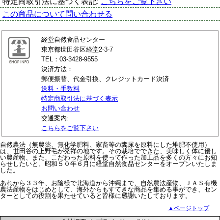
特定商取引法に基づく表記:
こちらをご覧下さい
この商品について問い合わせる
経堂自然食品センター
東京都世田谷区経堂2-3-7
TEL：03-3428-9555
決済方法：
郵便振替、代金引換、クレジットカード決済
送料・手数料
特定商取引法に基づく表示
お問い合わせ
交通案内:
こちらをご覧下さい
自然農法（無農薬、無化学肥料、家畜等の糞尿を原料にした堆肥不使用）
は、世田谷の上野毛が発祥の地です。その栽培でできた、美味しく体に優し
い農産物、また、こだわった原料を使って作った加工品を多くの方々にお知
らせしたいと、昭和５０年６月に経堂自然食品センターをオープンいたしま
した。
あれから３３年、お陰様で北海道から沖縄まで、自然農法産物、ＪＡＳ有機
農法産物をはじめとして、海外からもすてきな商品を集める事ができ、セン
ターとしての役割を果たせていると皆様に感謝いたしております。
▲ページトップ