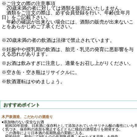
※ご注文の際の注意事項
20歳未満の者に対しては酒類を販売はいたしません。
酒類をご注文の際は、必ず会員登録を行い、年齢(生年月
日）をご記載下さい。
年齢の確認が出来ない場合には、酒類の販売が出来ないこ
とをあらかじめご了承ください。
※20歳未満の者の飲酒は法律で禁止されています。
※妊娠中や授乳期の飲酒は、胎児・乳児の発育に悪影響を与
える恐れがあります。
※お酒は飲みすぎに注意し、適量をお召し上がりください。
※空き缶・空き瓶はリサイクルに。
※飲酒運転はやめましょう。
木戸泉酒造、こだわりの酒造り
●添加物のない安全なお酒
昭和30年前後、日本酒に保存料として添加されていたサリチル酸の毒性にいち
く気づき、保存料の添加を廃止するとともに独自の酒母造りを開発する。
この酒母により日本酒の長期熟成の実験に入る。
昭和46年、都内にて9年ものの長期熟成酒「オールド木戸泉」を発売。