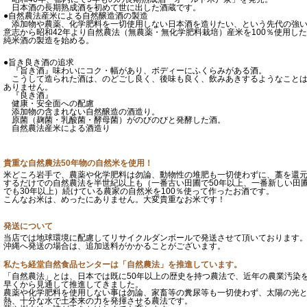
日本酒の長期熟成酒を初めて世に出した酒蔵です。
●自然農法産米による自然醸造酒の製造
添加物や農薬、化学肥料を一切使用しない日本酒を造りたい、という先代の強
意志から昭和42年より自然農法（無農薬・無化学肥料栽培）産米を100％使用した
純米酒の製造を始める。
●旨き良き酒の追求
『旨き酒』味わいにコク・幅があり、ボディーにふくらみがある酒。
こうして造られた酒は、のどごし良く、後味も良く、飲みあきするようなこと
ありません。
『良き酒』
健康・安全面への配慮
添加物の含まれない自然醸造の酒造り。
原菌（麹菌・乳酸菌・酵母菌）がのびのびと発酵した酒。
自然農法産米による酒造り
貴重な自然農法50年物の自然米を使用！
米どころ岩手で、農薬や化学肥料は勿論、動物性の堆肥も一切使わずに、藁を還
するだけでの自然農法を半世紀以上も（一番古い田圃で50年以上、一番新しい田
でも30年以上）続けている農家の自然米を100％使って作ったお酒です。
こんなお米は、めったにありません。大変貴重なお米です！
発送について
当店では地球環境に配慮してリサイクルダンボールで発送させて頂いております
沖縄へ発送の場合は、追加送料がかかることがございます。
私たち経堂自然食品センターは「自然農法」を推進しています。
「自然農法」とは、日本では既に50年以上の歴史を持つ農法で、近年の農業汚染
早くから見通して推進してきました。
農薬や化学肥料を使用しない事は勿論、家畜等の糞尿等も一切使わず、太陽の光
熱、十分な水で土本来の力を発揮させる農法です。