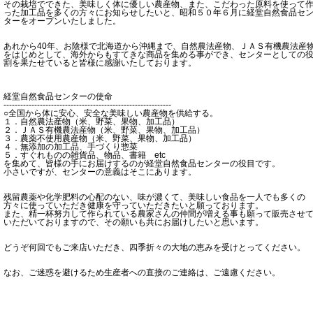
その栽培でできた、美味しく体に優しい農産物、また、こだわった原料を使って
った加工品を多くの方々にお知らせしたいと、昭和５０年６月に経堂自然食品セ
ターをオープンいたしました。
あれから40年、お陰様で北海道から沖縄まで、自然農法産物、ＪＡＳ有機農法産
をはじめとして、海外からもすてきな商品を集める事ができ、センターとしての
割を果たせていると皆様に感謝いたしております。
経堂自然食品センターの使命
------------------------------------------------------------
○全国から体に安心、安全な美味しい農産物を供給する。
１．自然農法産物（米、野菜、果物、加工品）
２．ＪＡＳ有機農法産物（米、野菜、果物、加工品）
３．農薬不使用農産物（米、野菜、果物、加工品）
４．無添加の加工品、手づくり惣菜
５．すぐれものの雑貨品、物品、書籍 etc
を集めて、皆様の手にお届けするのが経堂自然食品センターの役目です。
小さいですが、センターの意義はそこにあります。
残留農薬や化学肥料の心配のない、味が濃くて、美味しい食品を一人でも多くの
方々に使っていただき健康を守っていただきたいと願っております。
また、精一杯努力して作られている農家さんの仲間が増える事も願って販売させ
いただいておりますので、その願いも共にお届けしたいと思います。
どうぞ何回でもご来店いただき、四季折々の大地の恵みを受けとってください。
なお、ご迷惑を避けるため生産者への直接のご連絡は、ご遠慮ください。