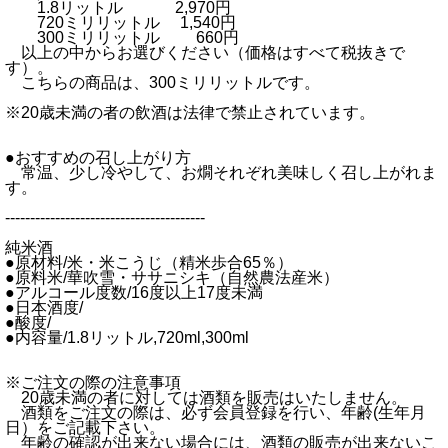
1.8リットル 2,970円
720ミリリットル 1,540円
300ミリリットル 660円
以上の中からお選びください（価格はすべて税抜きで
す）。
こちらの商品は、300ミリリットルです。
※20歳未満の者の飲酒は法律で禁止されています。
●おすすめの召し上がり方
常温、少し冷やして、お燗それぞれ美味しく召し上がれま
す。
----------------------------------------
純米酒
●原材料/米・米こうじ（精米歩合65％）
●原料米/華吹雪・ササニシキ（自然農法産米）
●アルコール度数/16度以上17度未満
●日本酒度/
●酸度/
●内容量/1.8リットル,720ml,300ml
※ご注文の際の注意事項
20歳未満の者に対しては酒類を販売はいたしません。
酒類をご注文の際は、必ず会員登録を行い、年齢(生年月
日）をご記載下さい。
年齢の確認が出来ない場合には、酒類の販売が出来ないこ