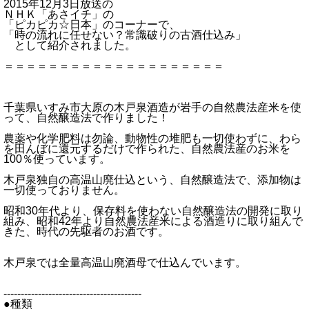
2015年12月3日放送の
ＮＨＫ「あさイチ」の
「ピカピカ☆日本」のコーナーで、
「時の流れに任せない？常識破りの古酒仕込み」
として紹介されました。
＝＝＝＝＝＝＝＝＝＝＝＝＝＝＝＝＝＝＝＝
千葉県いすみ市大原の木戸泉酒造が岩手の自然農法産米を使
って、自然醸造法で作りました！
農薬や化学肥料は勿論、動物性の堆肥も一切使わずに、わら
を田んぼに還元するだけで作られた、自然農法産のお米を
100％使っています。
木戸泉独自の高温山廃仕込という、自然醸造法で、添加物は
一切使っておりません。
昭和30年代より、保存料を使わない自然醸造法の開発に取り
組み、昭和42年より自然農法産米による酒造りに取り組んで
きた、時代の先駆者のお酒です。
木戸泉では全量高温山廃酒母で仕込んでいます。
----------------------------------------
●種類