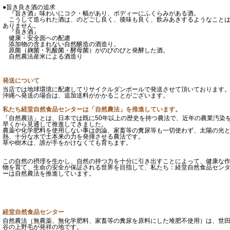
●旨き良き酒の追求
『旨き酒』味わいにコク・幅があり、ボディーにふくらみがある酒。
こうして造られた酒は、のどごし良く、後味も良く、飲みあきするようなこと
ありません。
『良き酒』
健康・安全面への配慮
添加物の含まれない自然醸造の酒造り。
原菌（麹菌・乳酸菌・酵母菌）がのびのびと発酵した酒。
自然農法産米による酒造り
発送について
当店では地球環境に配慮してリサイクルダンボールで発送させて頂いております
沖縄へ発送の場合は、追加送料がかかることがございます。
私たち経堂自然食品センターは「自然農法」を推進しています。
「自然農法」とは、日本では既に50年以上の歴史を持つ農法で、近年の農業汚染
早くから見通して推進してきました。
農薬や化学肥料を使用しない事は勿論、家畜等の糞尿等も一切使わず、太陽の光
熱、十分な水で土本来の力を発揮させる農法です。
草や樹木は、誰が手をかけなくても育ちます。
この自然の摂理を生かし、自然の持つ力を十分に引き出すことによって、健康な
物を育て、生命の安全が保証される世界を目指して、私たち：経堂自然食品セン
ーは自然農法を推進しています。
経堂自然食品センター
自然農法（無農薬、無化学肥料、家畜等の糞尿を原料にした堆肥不使用）は、世
谷の上野毛が発祥の地です。