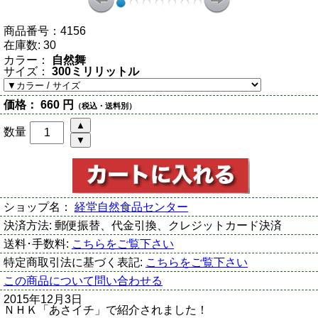
商品番号：
4156
在庫数:
30
カラー：
自然舞
サイズ：
300ミリリットル
価格：
660 円
（税込・送料別）
数量
ショップ名：
経堂自然食品センター
決済方法:
郵便振替、代金引換、クレジットカード決済
送料･手数料:
こちらをご覧下さい
特定商取引法に基づく表記:
こちらをご覧下さい
この商品について問い合わせる
2015年12月3日
ＮＨＫ「あさイチ」で紹介されました！