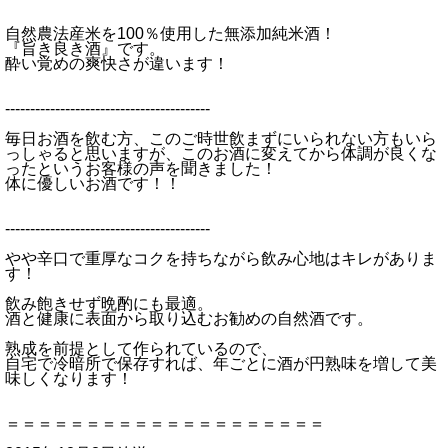
自然農法産米を100％使用した無添加純米酒！
『旨き良き酒』です。
酔い覚めの爽快さが違います！
-----------------------------------------
毎日お酒を飲む方、このご時世飲まずにいられない方もいら
っしゃると思いますが、このお酒に変えてから体調が良くな
ったというお客様の声を聞きました！
体に優しいお酒です！！
-----------------------------------------
やや辛口で重厚なコクを持ちながら飲み心地はキレがありま
す！
飲み飽きせず晩酌にも最適。
酒と健康に表面から取り込むお勧めの自然酒です。
熟成を前提として作られているので、
自宅で冷暗所で保存すれば、年ごとに酒が円熟味を増して美
味しくなります！
＝＝＝＝＝＝＝＝＝＝＝＝＝＝＝＝＝＝＝＝