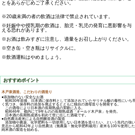
とをあらかじめご了承ください。
※20歳未満の者の飲酒は法律で禁止されています。
※妊娠中や授乳期の飲酒は、胎児・乳児の発育に悪影響を与
える恐れがあります。
※お酒は飲みすぎに注意し、適量をお召し上がりください。
※空き缶・空き瓶はリサイクルに。
※飲酒運転はやめましょう。
木戸泉酒造、こだわりの酒造り
●添加物のない安全なお酒
昭和30年前後、日本酒に保存料として添加されていたサリチル酸の毒性にいち
く気づき、保存料の添加を廃止するとともに独自の酒母造りを開発する。
この酒母により日本酒の長期熟成の実験に入る。
昭和46年、都内にて9年ものの長期熟成酒「オールド木戸泉」を発売。
日本酒の長期熟成酒を初めて世に出した酒蔵です。
●自然農法産米による自然醸造酒の製造
添加物や農薬、化学肥料を一切使用しない日本酒を造りたい、という先代の強
意志から昭和42年より自然農法（無農薬・無化学肥料栽培）産米を100％使用した
純米酒の製造を始める。