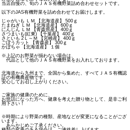
当店自慢の、旬のＪＡＳ有機野菜詰め合わせセットです。
以下のJAS有機野菜を詰め合わせてお届けします。
じゃがいも ＬＭ 【北海道産】 500ｇ
たまねぎ ＬＭ 【北海道産】 600ｇ
にんじん ＬＭ 【青森県産】 400ｇ
さつまいも(紅東) 【千葉産】 400ｇ
さといも 2Ｌ～Ｍ 【宮崎産】 400ｇ
ごぼうカット 【青森産】 300ｇ
かぼちゃ 【北海道産】 １個
※上記のお野菜が揃わない場合は、
代品として他のＪＡＳ有機野菜をお入れしております。
北海道から九州まで、全国から集めた、すべてＪＡＳ有機認
証の有機農産物です。
安心してお召し上がりください。
ご家族の健康のために、
お世話になった方へ、健康を考えた贈り物として、是非ご利
用下さい！
※時期により野菜の種類、産地などが変更になることがござ
います。
あらかじめご了承ください。
種類の変更のある場合は、ご連絡差し上げます。