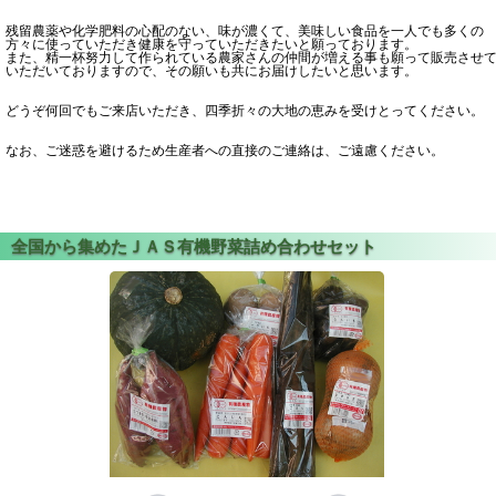
残留農薬や化学肥料の心配のない、味が濃くて、美味しい食品を一人でも多くの
方々に使っていただき健康を守っていただきたいと願っております。
また、精一杯努力して作られている農家さんの仲間が増える事も願って販売させ
いただいておりますので、その願いも共にお届けしたいと思います。
どうぞ何回でもご来店いただき、四季折々の大地の恵みを受けとってください。
なお、ご迷惑を避けるため生産者への直接のご連絡は、ご遠慮ください。