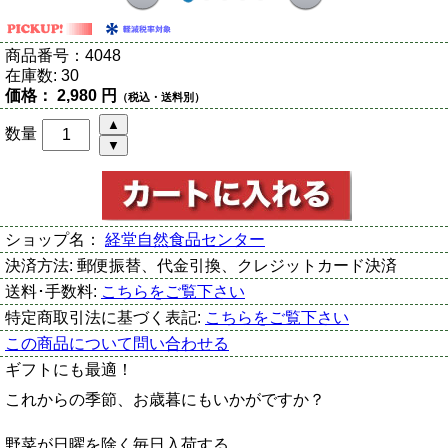
商品番号：
4048
在庫数:
30
価格：
2,980 円
（税込・送料別）
数量
ショップ名：
経堂自然食品センター
決済方法:
郵便振替、代金引換、クレジットカード決済
送料･手数料:
こちらをご覧下さい
特定商取引法に基づく表記:
こちらをご覧下さい
この商品について問い合わせる
ギフトにも最適！
これからの季節、お歳暮にもいかがですか？
野菜が日曜を除く毎日入荷する、