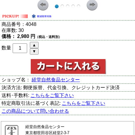
商品番号：
4048
在庫数:
30
価格：
2,980 円
（税込・送料別）
数量
ショップ名：
経堂自然食品センター
決済方法:
郵便振替、代金引換、クレジットカード決済
送料･手数料:
こちらをご覧下さい
特定商取引法に基づく表記:
こちらをご覧下さい
この商品について問い合わせる
経堂自然食品センター
東京都世田谷区経堂2-3-7