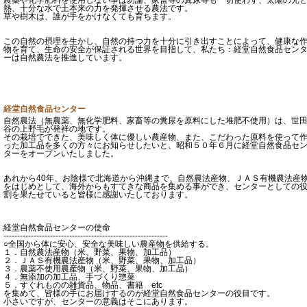
熱、十分な水で土本来の力を発揮させる農法です。
草や樹木は、誰が手をかけなくても育ちます。
この自然の摂理を生かし、自然の持つ力を十分に引き出すことによって、健康な
物を育て、生命の安全が保証される世界を目指して、私たち：経堂自然食品セン
ーは自然農法を推進しています。
経堂自然食品センター
自然農法（無農薬、無化学肥料、家畜等の糞尿を原料にした堆肥不使用）は、世
谷の上野毛が発祥の地です。
その栽培でできた、美味しく体に優しい農産物、また、こだわった原料を使って
った加工品を多くの方々にお知らせしたいと、昭和５０年６月に経堂自然食品セ
ターをオープンいたしました。
あれから40年、お陰様で北海道から沖縄まで、自然農法産物、ＪＡＳ有機農法産
をはじめとして、海外からもすてきな商品を集める事ができ、センターとしての
割を果たせていると皆様に感謝いたしております。
経堂自然食品センターの使命
------------------------------------------------------------
○全国から体に安心、安全な美味しい農産物を供給する。
１．自然農法産物（米、野菜、果物、加工品）
２．ＪＡＳ有機農法産物（米、野菜、果物、加工品）
３．農薬不使用農産物（米、野菜、果物、加工品）
４．無添加の加工品、手づくり惣菜
５．すぐれものの雑貨品、物品、書籍 etc
を集めて、皆様の手にお届けするのが経堂自然食品センターの役目です。
小さいですが、センターの意義はそこにあります。