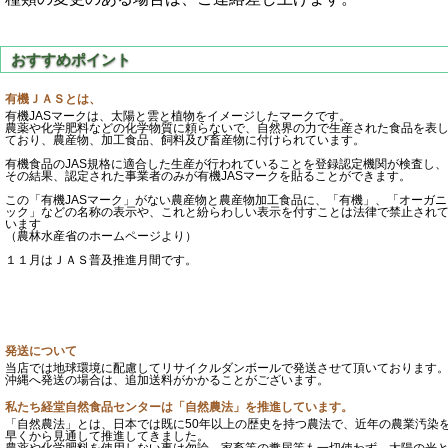
有機ＪＡＳとは、
有機JASマークは、太陽と雲と植物をイメージしたマークです。
農薬や化学肥料などの化学物質に頼らないで、自然界の力で生産された食品を表
ており、農産物、加工食品、飼料及び畜産物に付けられています。
有機食品のJAS規格に適合した生産が行われていることを登録認定機関が検査し、
その結果、認定された事業者のみが有機JASマークを貼ることができます。
この「有機JASマーク」がない農産物と農産物加工食品に、「有機」、「オーガニ
ック」などの名称の表示や、これと紛らわしい表示を付すことは法律で禁止され
います
（農林水産省のホームページより）
１１月はＪＡＳ普及推進月間です。
発送について
当店では地球環境に配慮してリサイクルダンボールで発送させて頂いております
沖縄へ発送の場合は、追加送料がかかることがございます。
私たち経堂自然食品センターは「自然農法」を推進しています。
「自然農法」とは、日本では既に50年以上の歴史を持つ農法で、近年の農業汚染
早くから見通して推進してきました。
農薬や化学肥料を使用しない事は勿論、家畜等の糞尿等も一切使わず、太陽の光