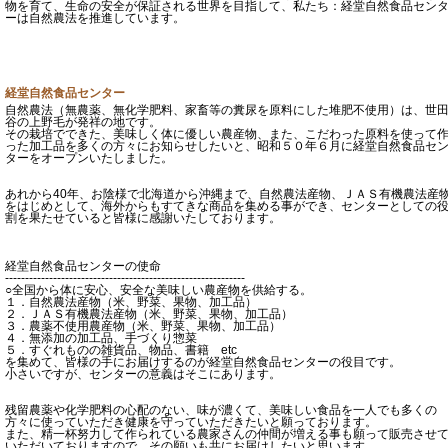
物を育て、生命の安全が保証される世界を目指して、私たち：経堂自然食品セン
ーは自然農法を推進しています。
経堂自然食品センター
自然農法（無農薬、無化学肥料、家畜等の糞尿を原料にした堆肥不使用）は、世
谷の上野毛が発祥の地です。
その栽培でできた、美味しく体に優しい農産物、また、こだわった原料を使って
った加工品を多くの方々にお知らせしたいと、昭和５０年６月に経堂自然食品セ
ターをオープンいたしました。
あれから40年、お陰様で北海道から沖縄まで、自然農法産物、ＪＡＳ有機農法産
をはじめとして、海外からもすてきな商品を集める事ができ、センターとしての
割を果たせていると皆様に感謝いたしております。
経堂自然食品センターの使命
------------------------------------------------------------
○全国から体に安心、安全な美味しい農産物を供給する。
１．自然農法産物（米、野菜、果物、加工品）
２．ＪＡＳ有機農法産物（米、野菜、果物、加工品）
３．農薬不使用農産物（米、野菜、果物、加工品）
４．無添加の加工品、手づくり惣菜
５．すぐれものの雑貨品、物品、書籍 etc
を集めて、皆様の手にお届けするのが経堂自然食品センターの役目です。
小さいですが、センターの意義はそこにあります。
残留農薬や化学肥料の心配のない、味が濃くて、美味しい食品を一人でも多くの
方々に使っていただき健康を守っていただきたいと願っております。
また、精一杯努力して作られている農家さんの仲間が増える事も願って販売させ
いただいておりますので、その願いも共にお届けしたいと思います。