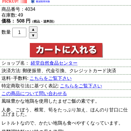
商品番号：
4034
在庫数:
49
価格：
508 円
（税込・送料別）
数量
ショップ名：
経堂自然食品センター
決済方法:
郵便振替、代金引換、クレジットカード決済
送料･手数料:
こちらをご覧下さい
特定商取引法に基づく表記:
こちらをご覧下さい
この商品について問い合わせる
風味豊かな地鶏を使用したまぜご飯の素です。
人参、ごぼう、椎茸、筍をたっぷり加え、ほんのり甘口に仕
上げました。
レトルトなので、かたい地鶏も食べやすくなっています。