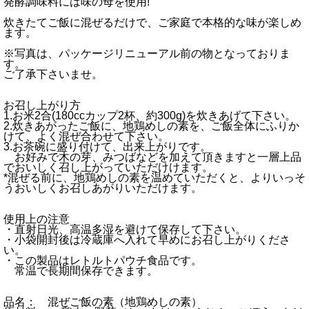
発酵調味料には味の母を使用!
炊きたてご飯に混ぜるだけで、ご家庭で本格的な味が楽しめ
ます。
※写真は、パッケージリニューアル前の物となっておりま
す。
ご了承下さいませ。
お召し上がり方
1.お米2合(180ccカップ2杯、約300g)を炊きあげて下さい。
2.炊きあがったご飯に、地鶏めしの素を、ご飯全体にふりか
けて、よく混ぜ合わせて下さい。
3.お茶碗に盛り付けて、出来上がりです。
お好みで木の芽、みつばなどを加えて頂きますと一層上品
でおいしく召し上がっていただけけます。
*混ぜる前に、地鶏めしの素を温めていただくと、よりいっそ
うおいしくお召しあがりいただけます。
使用上の注意
・直射日光、高温多湿を避けて保存して下さい。
・小袋開封後は冷蔵庫へ入れて早めにお召し上がりくださ
い。
・この製品はレトルトパウチ食品です。
常温で長期間保存できます。
品名： 混ぜご飯の素（地鶏めしの素）