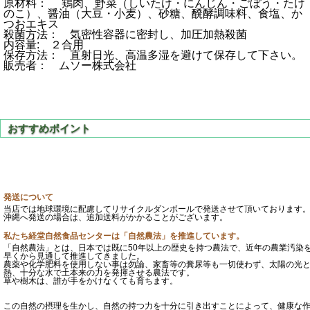
原材料： 鶏肉、野菜（しいたけ・にんじん・ごぼう・たけ
のこ）、醤油（大豆・小麦）、砂糖、醗酵調味料、食塩、か
つおエキス
殺菌方法： 気密性容器に密封し、加圧加熱殺菌
内容量: ２合用
保存方法： 直射日光、高温多湿を避けて保存して下さい。
販売者： ムソー株式会社
発送について
当店では地球環境に配慮してリサイクルダンボールで発送させて頂いております
沖縄へ発送の場合は、追加送料がかかることがございます。
私たち経堂自然食品センターは「自然農法」を推進しています。
「自然農法」とは、日本では既に50年以上の歴史を持つ農法で、近年の農業汚染
早くから見通して推進してきました。
農薬や化学肥料を使用しない事は勿論、家畜等の糞尿等も一切使わず、太陽の光
熱、十分な水で土本来の力を発揮させる農法です。
草や樹木は、誰が手をかけなくても育ちます。
この自然の摂理を生かし、自然の持つ力を十分に引き出すことによって、健康な