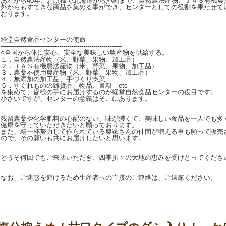
あれから40年、お陰様で北海道から沖縄まで、自然農法産物、ＪＡＳ有機農
外からもすてきな商品を集める事ができ、センターとしての役割を果たせて
おります。
経堂自然食品センターの使命
------------------------------------------------------------
○全国から体に安心、安全な美味しい農産物を供給する。
１．自然農法産物（米、野菜、果物、加工品）
２．ＪＡＳ有機農法産物（米、野菜、果物、加工品）
３．農薬不使用農産物（米、野菜、果物、加工品）
４．無添加の加工品、手づくり惣菜
５．すぐれものの雑貨品、物品、書籍 etc
を集めて、皆様の手にお届けするのが経堂自然食品センターの役目です。
小さいですが、センターの意義はそこにあります。
残留農薬や化学肥料の心配のない、味が濃くて、美味しい食品を一人でも多
健康を守っていただきたいと願っております。
また、精一杯努力して作られている農家さんの仲間が増える事も願って販売
ので、その願いも共にお届けしたいと思います。
どうぞ何回でもご来店いただき、四季折々の大地の恵みを受けとってくださ
なお、ご迷惑を避けるため生産者への直接のご連絡は、ご遠慮ください。