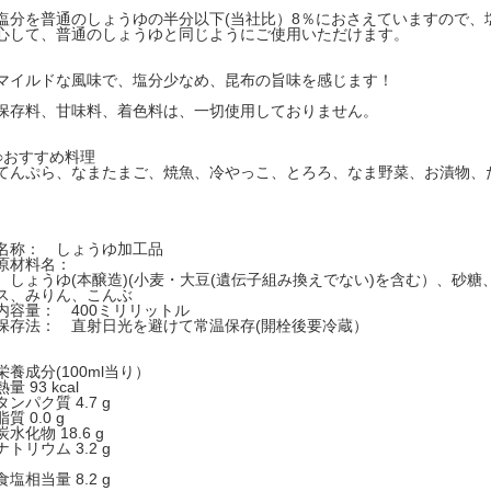
塩分を普通のしょうゆの半分以下(当社比）8％におさえていますので、
心して、普通のしょうゆと同じようにご使用いただけます。
マイルドな風味で、塩分少なめ、昆布の旨味を感じます！
保存料、甘味料、着色料は、一切使用しておりません。
○おすすめ料理
てんぷら、なまたまご、焼魚、冷やっこ、とろろ、なま野菜、お漬物、
名称： しょうゆ加工品
原材料名：
しょうゆ(本醸造)(小麦・大豆(遺伝子組み換えでない)を含む）、砂糖
ス、みりん、こんぶ
内容量： 400ミリリットル
保存法： 直射日光を避けて常温保存(開栓後要冷蔵）
栄養成分(100ml当り）
熱量 93 kcal
タンパク質 4.7 g
脂質 0.0 g
炭水化物 18.6 g
ナトリウム 3.2 g
食塩相当量 8.2 g