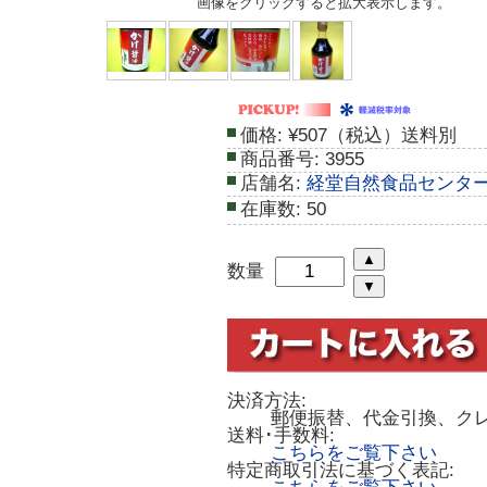
画像をクリックすると拡大表示します。
価格:
¥507（税込）送料別
商品番号:
3955
店舗名:
経堂自然食品センタ
在庫数:
50
数量
決済方法:
郵便振替、代金引換、ク
送料･手数料:
こちらをご覧下さい
特定商取引法に基づく表記: