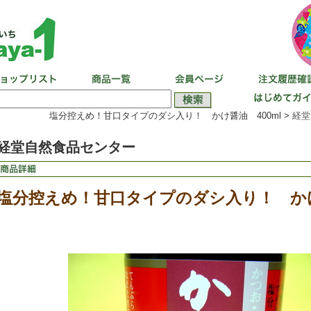
塩分控えめ！甘口タイプのダシ入り！ かけ醤油 400ml >
経堂
経堂自然食品センター
塩分控えめ！甘口タイプのダシ入り！ かけ