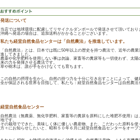
発送について
当店では地球環境に配慮してリサイクルダンボールで発送させて頂いており
沖縄へ発送の場合は、追加送料がかかることがございます。
私たち経堂自然食品センターは「自然農法」を推進しています。
「自然農法」とは、日本では既に50年以上の歴史を持つ農法で、近年の農業
進してきました。
農薬や化学肥料を使用しない事は勿論、家畜等の糞尿等も一切使わず、太陽
来の力を発揮させる農法です。
草や樹木は、誰が手をかけなくても育ちます。
この自然の摂理を生かし、自然の持つ力を十分に引き出すことによって、健
全が保証される世界を目指して、私たち：経堂自然食品センターは自然農法
経堂自然食品センター
自然農法（無農薬、無化学肥料、家畜等の糞尿を原料にした堆肥不使用）は
地です。
その栽培でできた、美味しく体に優しい農産物、また、こだわった原料を使
方々にお知らせしたいと、昭和５０年６月に経堂自然食品センターをオープ