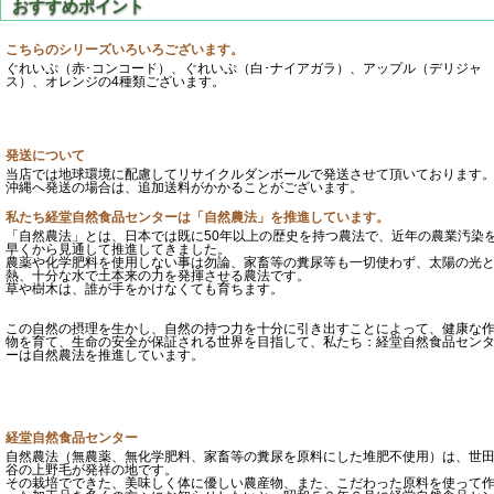
こちらのシリーズいろいろございます。
ぐれいぷ（赤･コンコード）、ぐれいぷ（白･ナイアガラ）、アップル（デリジャ
ス）、オレンジの4種類ございます。
発送について
当店では地球環境に配慮してリサイクルダンボールで発送させて頂いております
沖縄へ発送の場合は、追加送料がかかることがございます。
私たち経堂自然食品センターは「自然農法」を推進しています。
「自然農法」とは、日本では既に50年以上の歴史を持つ農法で、近年の農業汚染
早くから見通して推進してきました。
農薬や化学肥料を使用しない事は勿論、家畜等の糞尿等も一切使わず、太陽の光
熱、十分な水で土本来の力を発揮させる農法です。
草や樹木は、誰が手をかけなくても育ちます。
この自然の摂理を生かし、自然の持つ力を十分に引き出すことによって、健康な
物を育て、生命の安全が保証される世界を目指して、私たち：経堂自然食品セン
ーは自然農法を推進しています。
経堂自然食品センター
自然農法（無農薬、無化学肥料、家畜等の糞尿を原料にした堆肥不使用）は、世
谷の上野毛が発祥の地です。
その栽培でできた、美味しく体に優しい農産物、また、こだわった原料を使って