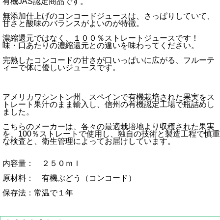
有機JAS認定商品です。
無添加仕上げのコンコードジュースは、さっぱりしていて、
甘さと酸味のバランスがよいのが特徴。
濃縮還元ではなく、１００％ストレートジュースです！
味・口あたりの濃縮還元との違いを味わってください。
完熟したコンコードの甘さが口いっぱいに広がる、フルーテ
ィーで体に優しいジュースです。
アメリカワシントン州、スペインで有機栽培された果実をス
トレート果汁のまま輸入し、信州の有機認定工場で瓶詰めし
ました。
こちらのメーカーは、各々の最適栽培地より収穫された果実
を、100％ストレートで使用し、独自の技術と製造工程で慎重
な検査と、衛生管理によってお届けしています。
内容量： ２５０ｍｌ
原材料： 有機ぶどう（コンコード）
保存法：常温で１年