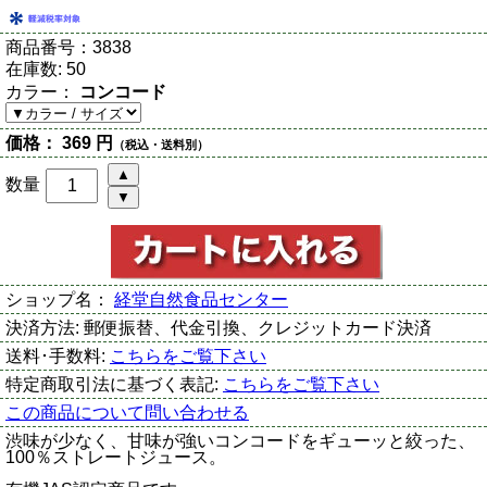
商品番号：
3838
在庫数:
50
カラー：
コンコード
価格：
369 円
（税込・送料別）
数量
ショップ名：
経堂自然食品センター
決済方法:
郵便振替、代金引換、クレジットカード決済
送料･手数料:
こちらをご覧下さい
特定商取引法に基づく表記:
こちらをご覧下さい
この商品について問い合わせる
渋味が少なく、甘味が強いコンコードをギューッと絞った、
100％ストレートジュース。