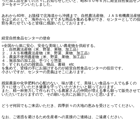
った加工品を多くの方々にお知らせしたいと、昭和５０年６月に経堂自然食品セ
ターをオープンいたしました。
あれから40年、お陰様で北海道から沖縄まで、自然農法産物、ＪＡＳ有機農法産
をはじめとして、海外からもすてきな商品を集める事ができ、センターとしての
割を果たせていると皆様に感謝いたしております。
経堂自然食品センターの使命
------------------------------------------------------------
○全国から体に安心、安全な美味しい農産物を供給する。
１．自然農法産物（米、野菜、果物、加工品）
２．ＪＡＳ有機農法産物（米、野菜、果物、加工品）
３．農薬不使用農産物（米、野菜、果物、加工品）
４．無添加の加工品、手づくり惣菜
５．すぐれものの雑貨品、物品、書籍 etc
を集めて、皆様の手にお届けするのが経堂自然食品センターの役目です。
小さいですが、センターの意義はそこにあります。
残留農薬や化学肥料の心配のない、味が濃くて、美味しい食品を一人でも多くの
方々に使っていただき健康を守っていただきたいと願っております。
また、精一杯努力して作られている農家さんの仲間が増える事も願って販売させ
いただいておりますので、その願いも共にお届けしたいと思います。
どうぞ何回でもご来店いただき、四季折々の大地の恵みを受けとってください。
なお、ご迷惑を避けるため生産者への直接のご連絡は、ご遠慮ください。