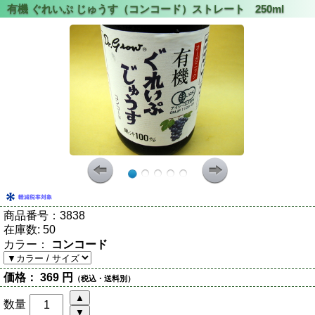
商品番号：
3838
在庫数:
50
カラー：
コンコード
価格：
369 円
（税込・送料別）
数量