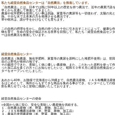
私たち経堂自然食品センターは「自然農法」を推進しています。
「自然農法」とは、日本では既に50年以上の歴史を持つ農法で、近年の農業汚染
早くから見通して推進してきました。
農薬や化学肥料を使用しない事は勿論、家畜等の糞尿等も一切使わず、太陽の光
熱、十分な水で土本来の力を発揮させる農法です。
草や樹木は、誰が手をかけなくても育ちます。
この自然の摂理を生かし、自然の持つ力を十分に引き出すことによって、健康な
物を育て、生命の安全が保証される世界を目指して、私たち：経堂自然食品セン
ーは自然農法を推進しています。
経堂自然食品センター
自然農法（無農薬、無化学肥料、家畜等の糞尿を原料にした堆肥不使用）は、世
谷の上野毛が発祥の地です。
その栽培でできた、美味しく体に優しい農産物、また、こだわった原料を使って
った加工品を多くの方々にお知らせしたいと、昭和５０年６月に経堂自然食品セ
ターをオープンいたしました。
あれから40年、お陰様で北海道から沖縄まで、自然農法産物、ＪＡＳ有機農法産
をはじめとして、海外からもすてきな商品を集める事ができ、センターとしての
割を果たせていると皆様に感謝いたしております。
経堂自然食品センターの使命
------------------------------------------------------------
○全国から体に安心、安全な美味しい農産物を供給する。
１．自然農法産物（米、野菜、果物、加工品）
２．ＪＡＳ有機農法産物（米、野菜、果物、加工品）
３．農薬不使用農産物（米、野菜、果物、加工品）