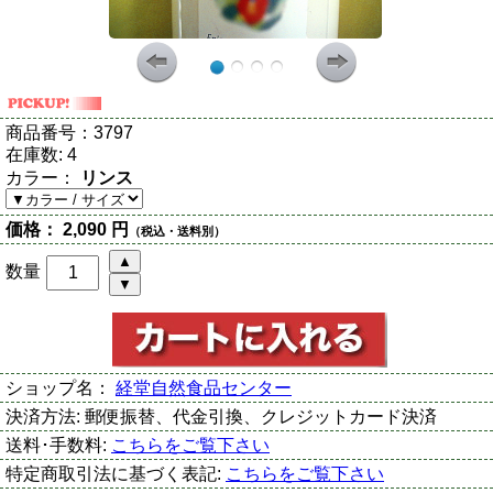
商品番号：
3797
在庫数:
4
カラー：
リンス
価格：
2,090 円
（税込・送料別）
数量
ショップ名：
経堂自然食品センター
決済方法:
郵便振替、代金引換、クレジットカード決済
送料･手数料:
こちらをご覧下さい
特定商取引法に基づく表記:
こちらをご覧下さい