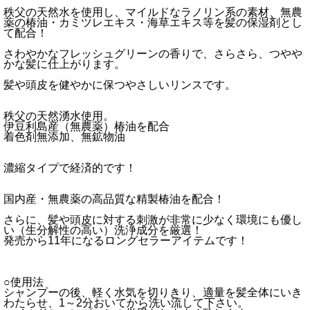
秩父の天然水を使用し、マイルドなラノリン系の素材、無農
薬の椿油・カミツレエキス・海草エキス等を髪の保湿剤とし
て配合！
さわやかなフレッシュグリーンの香りで、さらさら、つやや
かな髪に仕上がります。
髪や頭皮を健やかに保つやさしいリンスです。
秩父の天然湧水使用。
伊豆利島産（無農薬）椿油を配合
着色剤無添加、無鉱物油
濃縮タイプで経済的です！
国内産・無農薬の高品質な精製椿油を配合！
さらに、髪や頭皮に対する刺激が非常に少なく環境にも優し
い（生分解性の高い）洗浄成分を厳選！
発売から11年になるロングセラーアイテムです！
○使用法
シャンプーの後、軽く水気を切りきり、適量を髪全体にいき
わたらせ、1～2分おいてから洗い流して下さい。