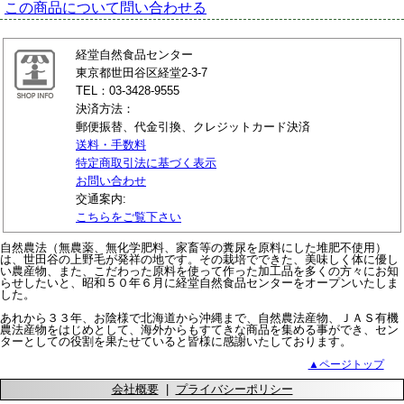
この商品について問い合わせる
経堂自然食品センター
東京都世田谷区経堂2-3-7
TEL：03-3428-9555
決済方法：
郵便振替、代金引換、クレジットカード決済
送料・手数料
特定商取引法に基づく表示
お問い合わせ
交通案内:
こちらをご覧下さい
自然農法（無農薬、無化学肥料、家畜等の糞尿を原料にした堆肥不使用）
は、世田谷の上野毛が発祥の地です。その栽培でできた、美味しく体に優し
い農産物、また、こだわった原料を使って作った加工品を多くの方々にお知
らせしたいと、昭和５０年６月に経堂自然食品センターをオープンいたしま
した。
あれから３３年、お陰様で北海道から沖縄まで、自然農法産物、ＪＡＳ有機
農法産物をはじめとして、海外からもすてきな商品を集める事ができ、セン
ターとしての役割を果たせていると皆様に感謝いたしております。
▲ページトップ
会社概要
|
プライバシーポリシー