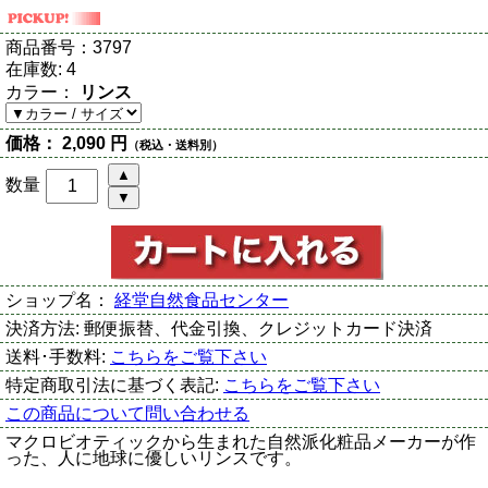
商品番号：
3797
在庫数:
4
カラー：
リンス
価格：
2,090 円
（税込・送料別）
数量
ショップ名：
経堂自然食品センター
決済方法:
郵便振替、代金引換、クレジットカード決済
送料･手数料:
こちらをご覧下さい
特定商取引法に基づく表記:
こちらをご覧下さい
この商品について問い合わせる
マクロビオティックから生まれた自然派化粧品メーカーが作
った、人に地球に優しいリンスです。