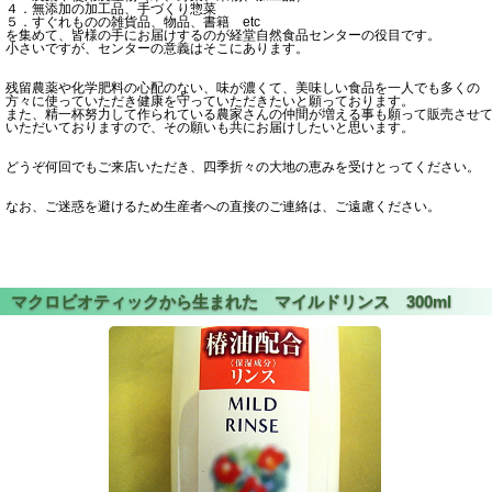
４．無添加の加工品、手づくり惣菜
５．すぐれものの雑貨品、物品、書籍 etc
を集めて、皆様の手にお届けするのが経堂自然食品センターの役目です。
小さいですが、センターの意義はそこにあります。
残留農薬や化学肥料の心配のない、味が濃くて、美味しい食品を一人でも多くの
方々に使っていただき健康を守っていただきたいと願っております。
また、精一杯努力して作られている農家さんの仲間が増える事も願って販売させ
いただいておりますので、その願いも共にお届けしたいと思います。
どうぞ何回でもご来店いただき、四季折々の大地の恵みを受けとってください。
なお、ご迷惑を避けるため生産者への直接のご連絡は、ご遠慮ください。