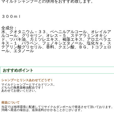
マイルドシャンプーとの併用をおすすめ致します。
３００ｍｌ
全成分：
水、クオタニウム－３３、ベヘニルアルコール、オレイルア
ルコール、グリセリン、オレス－５、ステアラミンオキシ
ド、ツバキ油、カミツレエキス、褐藻エキス、アロエベラエ
キス－１、パラベン、フェノキシエタノール、塩化Ｎａ、ス
テアリン酸グリセリル、香料、クエン酸、ＢＧ、トコフェロ
ール、エタノール
シャンプーとリンスあわせてどうぞ！
マイルドシャンプーとマイルドリンス。
どちらの無農薬椿油配合です！
あわせてお使いください。
発送について
当店では地球環境に配慮してリサイクルダンボールで発送させて頂いております
沖縄へ発送の場合は、追加送料がかかることがございます。