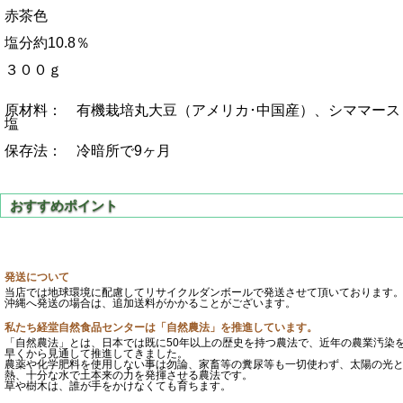
赤茶色
塩分約10.8％
３００ｇ
原材料： 有機栽培丸大豆（アメリカ･中国産）、シママース
塩
保存法： 冷暗所で9ヶ月
発送について
当店では地球環境に配慮してリサイクルダンボールで発送させて頂いております
沖縄へ発送の場合は、追加送料がかかることがございます。
私たち経堂自然食品センターは「自然農法」を推進しています。
「自然農法」とは、日本では既に50年以上の歴史を持つ農法で、近年の農業汚染
早くから見通して推進してきました。
農薬や化学肥料を使用しない事は勿論、家畜等の糞尿等も一切使わず、太陽の光
熱、十分な水で土本来の力を発揮させる農法です。
草や樹木は、誰が手をかけなくても育ちます。