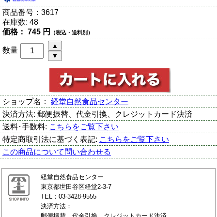
商品番号：
3617
在庫数:
48
価格：
745 円
（税込・送料別）
数量
ショップ名：
経堂自然食品センター
決済方法:
郵便振替、代金引換、クレジットカード決済
送料･手数料:
こちらをご覧下さい
特定商取引法に基づく表記:
こちらをご覧下さい
この商品について問い合わせる
経堂自然食品センター
東京都世田谷区経堂2-3-7
TEL：03-3428-9555
決済方法：
郵便振替、代金引換、クレジットカード決済