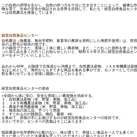
この自然の摂理を生かし、自然の持つ力を十分に引き出すことによって、健康な
物を育て、生命の安全が保証される世界を目指して、私たち：経堂自然食品セン
ーは自然農法を推進しています。
経堂自然食品センター
自然農法（無農薬、無化学肥料、家畜等の糞尿を原料にした堆肥不使用）は、世
谷の上野毛が発祥の地です。
その栽培でできた、美味しく体に優しい農産物、また、こだわった原料を使って
った加工品を多くの方々にお知らせしたいと、昭和５０年６月に経堂自然食品セ
ターをオープンいたしました。
あれから40年、お陰様で北海道から沖縄まで、自然農法産物、ＪＡＳ有機農法産
をはじめとして、海外からもすてきな商品を集める事ができ、センターとしての
割を果たせていると皆様に感謝いたしております。
経堂自然食品センターの使命
------------------------------------------------------------
○全国から体に安心、安全な美味しい農産物を供給する。
１．自然農法産物（米、野菜、果物、加工品）
２．ＪＡＳ有機農法産物（米、野菜、果物、加工品）
３．農薬不使用農産物（米、野菜、果物、加工品）
４．無添加の加工品、手づくり惣菜
５．すぐれものの雑貨品、物品、書籍 etc
を集めて、皆様の手にお届けするのが経堂自然食品センターの役目です。
小さいですが、センターの意義はそこにあります。
残留農薬や化学肥料の心配のない、味が濃くて、美味しい食品を一人でも多くの
方々に使っていただき健康を守っていただきたいと願っております。