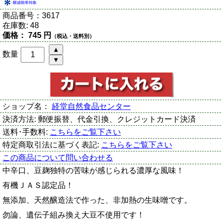
商品番号：
3617
在庫数:
48
価格：
745 円
（税込・送料別）
数量
ショップ名：
経堂自然食品センター
決済方法:
郵便振替、代金引換、クレジットカード決済
送料･手数料:
こちらをご覧下さい
特定商取引法に基づく表記:
こちらをご覧下さい
この商品について問い合わせる
中辛口、豆麹独特の苦味が感じられる濃厚な風味！
有機ＪＡＳ認定品！
無添加、天然醸造法で作った、非加熱の生味噌です。
勿論、遺伝子組み換え大豆不使用です！