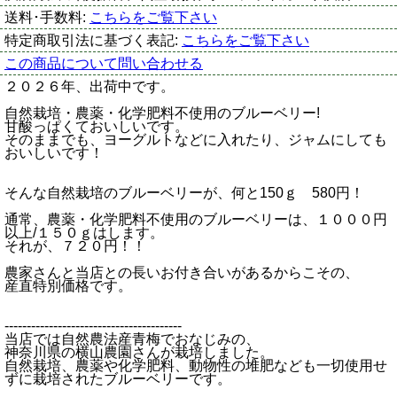
送料･手数料:
こちらをご覧下さい
特定商取引法に基づく表記:
こちらをご覧下さい
この商品について問い合わせる
２０２６年、出荷中です。
自然栽培・農薬・化学肥料不使用のブルーベリー!
甘酸っぱくておいしいです。
そのままでも、ヨーグルトなどに入れたり、ジャムにしても
おいしいです！
そんな自然栽培のブルーベリーが、何と150ｇ 580円！
通常、農薬・化学肥料不使用のブルーベリーは、１０００円
以上/１５０ｇはします。
それが、７２０円！！
農家さんと当店との長いお付き合いがあるからこその、
産直特別価格です。
----------------------------------------
当店では自然農法産青梅でおなじみの、
神奈川県の横山農園さんが栽培しました。
自然栽培、農薬や化学肥料、動物性の堆肥なども一切使用せ
ずに栽培されたブルーベリーです。