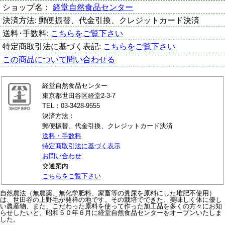
ショップ名：
経堂自然食品センター
決済方法:
郵便振替、代金引換、クレジットカード決済
送料･手数料:
こちらをご覧下さい
特定商取引法に基づく表記:
こちらをご覧下さい
この商品について問い合わせる
経堂自然食品センター
東京都世田谷区経堂2-3-7
TEL：03-3428-9555
決済方法：
郵便振替、代金引換、クレジットカード決済
送料・手数料
特定商取引法に基づく表示
お問い合わせ
交通案内:
こちらをご覧下さい
自然農法（無農薬、無化学肥料、家畜等の糞尿を原料にした堆肥不使用）
は、世田谷の上野毛が発祥の地です。その栽培でできた、美味しく体に優し
い農産物、また、こだわった原料を使って作った加工品を多くの方々にお知
らせしたいと、昭和５０年６月に経堂自然食品センターをオープンいたしま
した。