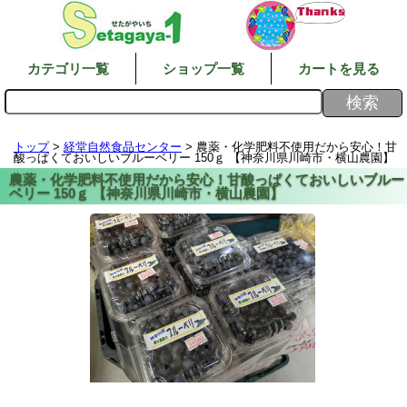
カテゴリ一覧
ショップ一覧
カートを見る
トップ
>
経堂自然食品センター
> 農薬・化学肥料不使用だから安心！甘
酸っぱくておいしいブルーベリー 150ｇ 【神奈川県川崎市・横山農園】