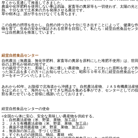
早くから見通して推進してきました。
農薬や化学肥料を使用しない事は勿論、家畜等の糞尿等も一切使わず、太陽の光
熱、十分な水で土本来の力を発揮させる農法です。
草や樹木は、誰が手をかけなくても育ちます。
この自然の摂理を生かし、自然の持つ力を十分に引き出すことによって、健康な
物を育て、生命の安全が保証される世界を目指して、私たち：経堂自然食品セン
ーは自然農法を推進しています。
経堂自然食品センター
自然農法（無農薬、無化学肥料、家畜等の糞尿を原料にした堆肥不使用）は、世
谷の上野毛が発祥の地です。
その栽培でできた、美味しく体に優しい農産物、また、こだわった原料を使って
った加工品を多くの方々にお知らせしたいと、昭和５０年６月に経堂自然食品セ
ターをオープンいたしました。
あれから40年、お陰様で北海道から沖縄まで、自然農法産物、ＪＡＳ有機農法産
をはじめとして、海外からもすてきな商品を集める事ができ、センターとしての
割を果たせていると皆様に感謝いたしております。
経堂自然食品センターの使命
------------------------------------------------------------
○全国から体に安心、安全な美味しい農産物を供給する。
１．自然農法産物（米、野菜、果物、加工品）
２．ＪＡＳ有機農法産物（米、野菜、果物、加工品）
３．農薬不使用農産物（米、野菜、果物、加工品）
４．無添加の加工品、手づくり惣菜
５．すぐれものの雑貨品、物品、書籍 etc