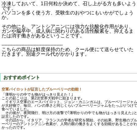
冷凍しておいて、1日何粒か決めて、召し上がる方も多いよう
です。
パソコンを多く使う方、受験生のおやつにもいかがでしょう
か。
その他にも、アントシアニンには強力な抗酸化作用があり、
ガンや脳卒中、成人病に関わりのある活性酸素を、抑えるま
たは消す働きがあるということです。
----------------------------------------
こちらの商品は鮮度保持のため、クール便にて送らせていた
だきます。別途クール代がかかります。
空軍パイロットが証言したブルーベリーの効能！
「薄明かりの中でも物がはっきり見えた！｣
ことの起こりは、第2次世界大戦中に始まります｡
イギリス空軍のエースパイロット、ジョン・カニンガムは、ブルーベリージャ
が大好物で、毎日、パンの厚さと同じくらいブルーベリージャムをたっぷりつけ
食べていました｡
その彼が、夜間飛行、明け方の攻撃で｢薄明かりの中でも物がはっきり見えた｣
証言したのです｡
その話から、イタリア、フランスの学者が研究を開始、その結果、野生種のブ
ーベリーのアントシアニン色素が、人間の眼の働きをよくする効能があることが
かったのです｡