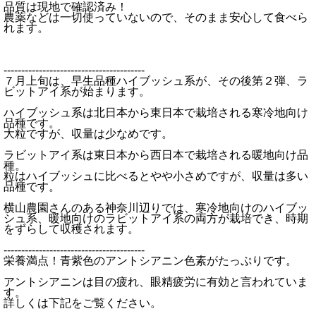
品質は現地で確認済み！
農薬などは一切使っていないので、そのまま安心して食べら
れます。
----------------------------------------
７月上旬は、早生品種ハイブッシュ系が、その後第２弾、ラ
ビットアイ系が始まります。
ハイブッシュ系は北日本から東日本で栽培される寒冷地向け
品種です。
大粒ですが、収量は少なめです。
ラビットアイ系は東日本から西日本で栽培される暖地向け品
種。
粒はハイブッシュに比べるとやや小さめですが、収量は多い
品種です。
横山農園さんのある神奈川辺りでは、寒冷地向けのハイブッ
シュ系、暖地向けのラビットアイ系の両方が栽培でき、時期
をずらして収穫されます。
----------------------------------------
栄養満点！青紫色のアントシアニン色素がたっぷりです。
アントシアニンは目の疲れ、眼精疲労に有効と言われていま
す。
詳しくは下記をご覧ください。