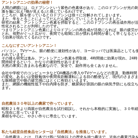
アントシアニンの効果の秘密！
人間の網膜には、ロドプシンという紫色の色素体があり、このロドプシンが光の
激を脳に伝え｢物が見える｣と感じているわけです｡
ところが、眼を使っているとロドプシンは徐々に分解されてしまいます｡
また、年をとることによってだんだん減少していくこともわかりました｡
研究の結果、アントシアニン色素を摂取すると、このロドプシンの再合成作用が
性化されることが判明したのです｡
つまりアントシアニン色素によりロドプシンの再合成が活発になれば、眼の疲労
とれ、視野がぐっと広がり、夜間でも暗闇に目が慣れる時間が著しく早くなると
う効果が現れてくるわけです｡
こんなにすごいアントシアニン！
パソコン、TVゲーム、眼の酷使に速効性があり、ヨーロッパでは医薬品としても
われています。
その後も研究は進み、アントシアニン色素を摂取後、4時間後に効果が現れ、24時
間持続するという、かなりの速効性があります。
天然の果実に含まれる色素なので、安全で、副作用も全くありません。
会社や学校でのコンピュータなどOA機器の導入やTVゲームなどの普及、勤務時間
の変化、あるいは受験勉強や夜間長距離運転による目の酷使など、現代のさまざ
な眼精疲労や眼の疲労感にはとくに有効といえます｡
また、網膜の機能性低下や白内障を防ぎ、糖尿病が原因の眼の病気予防にも役立
ます｡
自然農法３０年以上の農家で作っています。
昭和２１年より両親が自然農法を試行錯誤し、それから本格的に実施し、３０年
ち現在に至っています。
果樹を中心に、やさい作りに専念しています。
私たち経堂自然食品センターは「自然農法」を推進しています。
「自然農法」とは、日本では既に50年以上の歴史を持つ農法で、近年の農業汚染