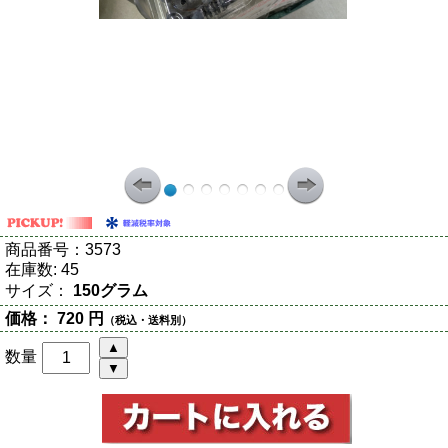
商品番号：
3573
在庫数:
45
サイズ：
150グラム
価格：
720 円
（税込・送料別）
数量