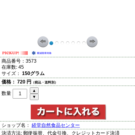
商品番号：
3573
在庫数:
45
サイズ：
150グラム
価格：
720 円
（税込・送料別）
数量
ショップ名：
経堂自然食品センター
決済方法:
郵便振替、代金引換、クレジットカード決済