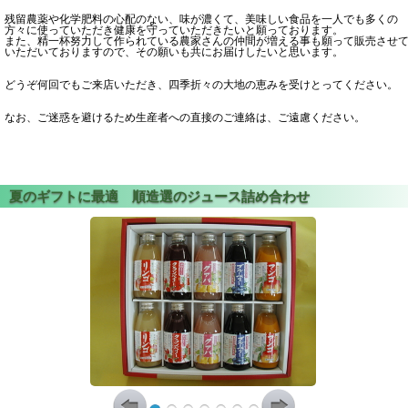
残留農薬や化学肥料の心配のない、味が濃くて、美味しい食品を一人でも多くの
方々に使っていただき健康を守っていただきたいと願っております。
また、精一杯努力して作られている農家さんの仲間が増える事も願って販売させ
いただいておりますので、その願いも共にお届けしたいと思います。
どうぞ何回でもご来店いただき、四季折々の大地の恵みを受けとってください。
なお、ご迷惑を避けるため生産者への直接のご連絡は、ご遠慮ください。