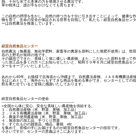
熱、十分な水で土本来の力を発揮させる農法です。
草や樹木は、誰が手をかけなくても育ちます。
この自然の摂理を生かし、自然の持つ力を十分に引き出すことによって、健康な
物を育て、生命の安全が保証される世界を目指して、私たち：経堂自然食品セン
ーは自然農法を推進しています。
経堂自然食品センター
自然農法（無農薬、無化学肥料、家畜等の糞尿を原料にした堆肥不使用）は、世
谷の上野毛が発祥の地です。
その栽培でできた、美味しく体に優しい農産物、また、こだわった原料を使って
った加工品を多くの方々にお知らせしたいと、昭和５０年６月に経堂自然食品セ
ターをオープンいたしました。
あれから40年、お陰様で北海道から沖縄まで、自然農法産物、ＪＡＳ有機農法産
をはじめとして、海外からもすてきな商品を集める事ができ、センターとしての
割を果たせていると皆様に感謝いたしております。
経堂自然食品センターの使命
------------------------------------------------------------
○全国から体に安心、安全な美味しい農産物を供給する。
１．自然農法産物（米、野菜、果物、加工品）
２．ＪＡＳ有機農法産物（米、野菜、果物、加工品）
３．農薬不使用農産物（米、野菜、果物、加工品）
４．無添加の加工品、手づくり惣菜
５．すぐれものの雑貨品、物品、書籍 etc
を集めて、皆様の手にお届けするのが経堂自然食品センターの役目です。
小さいですが、センターの意義はそこにあります。