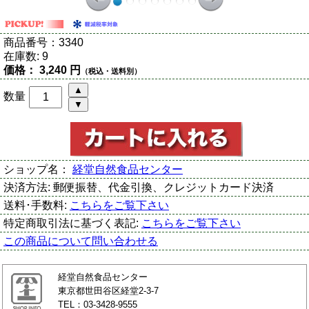
商品番号：
3340
在庫数:
9
価格：
3,240 円
（税込・送料別）
数量
ショップ名：
経堂自然食品センター
決済方法:
郵便振替、代金引換、クレジットカード決済
送料･手数料:
こちらをご覧下さい
特定商取引法に基づく表記:
こちらをご覧下さい
この商品について問い合わせる
経堂自然食品センター
東京都世田谷区経堂2-3-7
TEL：03-3428-9555