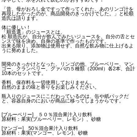
「昔、母がおろし金ですって作ってくれた、あのリンゴ汁を
再現したかったのが、商品開発のきっかけでした。」と松順
造氏は語ります。
体に優しい！
「順造選」のジュースとは、
松 順造氏が、自分が飲んでみたいジュースを、自分の舌とセ
ンスで味を決め、自身の基準で作ったものです。
出来る限り、添加物は使用せず、自然な飲み物に仕上げるよ
うに努めました。
開発のきっかけとなった、リンゴの他、ブルーベリー、マン
ゴー、クランベリー、グァバの５種類（200ml）各2本、合計
10本のセットです。
香料、保存料を一切使用しておりません。
自然のままの味と香りをお楽しみください。
瓶入りのジュースにこだわっているのは、缶や紙パックだ
と、容器自身のにおいが商品に移ってしまうからです。
[ブルーベリー] ５０％混合果汁入り飲料
原材料：果実(ブルーベリー、レモン）、砂糖
[マンゴー] 50％混合果汁入り飲料
原材料：果実(マンゴー、レモン)、砂糖