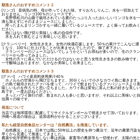
順造さんのおすすめコメント２
[リンゴ] 昔病気の時、母が作ってくれた味。すりおろしりんご。水を一切加えて
おりません、リンゴ100％のジュースです。
長野県松川の山腹で栽培されている蜜のたっぷり入ったおいしいリンゴを水を
滴も加えずにそのままジュースにしました。
搾ったまんまリンゴかすも一緒に履いているジュースです。よく振ってお飲み
ださい。
他にはない飛び切り美味しい私の自信作です。
氷を入れて飲むとより美味しいと思います。
[クランベリー] 女性生き生き。女性の快適応援します。50％の果汁でこんなに濃
くなり、100％に仕上げることが出来ませんでしたので、御了承下さい。
クランベリーのジュースはないでしょうかというお尋ねが多いので、生のクラ
ベリーから作ってみました。
女性の方々に喜んでいただけるのではないかと思う女性生き生きの飲み物です
一寸酸味はありますが、なかなか美味しく出来ました。
順造さんのおすすめコメント３
[グァバ] ハワイ産原料使用果汁40％
ホノルルの空港から飛び立ちますと、30分くらいで小さなカウイ島に着きます
この島で栽培されたグァバを使って、ハワイで飲まれているグァバジュースより
味しいものを作ろうと思い立ちました。カワイ島は変化に富んだ私の好きな美し
島です。一度お訪ねください。
きっとハワイ旅行の折、飲まれた人も多いと思いますが、それ以上に美味いと
信満々の味です。
発送について
当店では地球環境に配慮してリサイクルダンボールで発送させて頂いております
沖縄へ発送の場合は、追加送料がかかることがございます。
私たち経堂自然食品センターは「自然農法」を推進しています。
「自然農法」とは、日本では既に50年以上の歴史を持つ農法で、近年の農業汚染
早くから見通して推進してきました。
農薬や化学肥料を使用しない事は勿論、家畜等の糞尿等も一切使わず、太陽の光