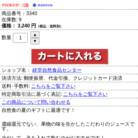
商品番号：
3340
在庫数:
9
価格：
3,240 円
（税込・送料別）
数量
ショップ名：
経堂自然食品センター
決済方法:
郵便振替、代金引換、クレジットカード決済
送料･手数料:
こちらをご覧下さい
特定商取引法に基づく表記:
こちらをご覧下さい
この商品について問い合わせる
自然食の夏のギフトに最適です！
濃縮還元でない、果物の味を生かしたこだわりのジュースで
す。
冷やして、氷を入れて飲むのがおすすめです！