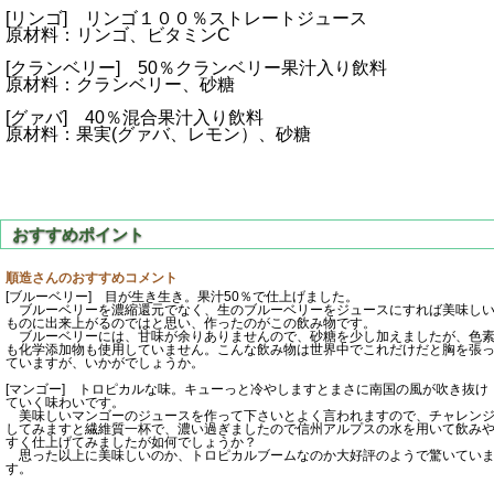
[リンゴ] リンゴ１００％ストレートジュース
原材料：リンゴ、ビタミンC
[クランベリー] 50％クランベリー果汁入り飲料
原材料：クランベリー、砂糖
[グァバ] 40％混合果汁入り飲料
原材料：果実(グァバ、レモン）、砂糖
順造さんのおすすめコメント
[ブルーベリー] 目が生き生き。果汁50％で仕上げました。
ブルーベリーを濃縮還元でなく、生のブルーベリーをジュースにすれば美味し
ものに出来上がるのではと思い、作ったのがこの飲み物です。
ブルーベリーには、甘味が余りありませんので、砂糖を少し加えましたが、色
も化学添加物も使用していません。こんな飲み物は世界中でこれだけだと胸を張
ていますが、いかがでしょうか。
[マンゴー] トロピカルな味。キューっと冷やしますとまさに南国の風が吹き抜け
ていく味わいです。
美味しいマンゴーのジュースを作って下さいとよく言われますので、チャレン
してみますと繊維質一杯で、濃い過ぎましたので信州アルプスの水を用いて飲み
すく仕上げてみましたが如何でしょうか？
思った以上に美味しいのか、トロピカルブームなのか大好評のようで驚いてい
す。